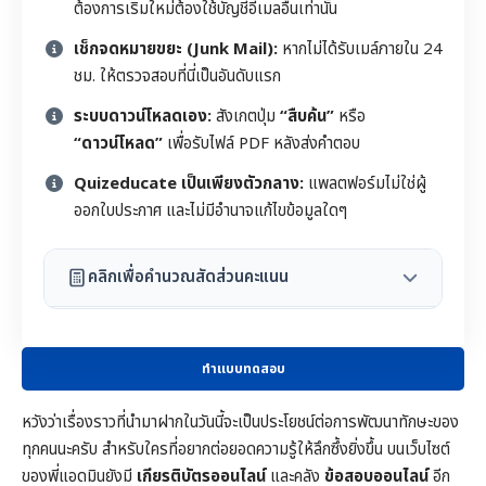
ต้องการเริ่มใหม่ต้องใช้บัญชีอีเมลอื่นเท่านั้น
เช็กจดหมายขยะ (Junk Mail):
หากไม่ได้รับเมล์ภายใน 24
ชม. ให้ตรวจสอบที่นี่เป็นอันดับแรก
ระบบดาวน์โหลดเอง:
สังเกตปุ่ม
“สืบค้น”
หรือ
“ดาวน์โหลด”
เพื่อรับไฟล์ PDF หลังส่งคำตอบ
Quizeducate เป็นเพียงตัวกลาง:
แพลตฟอร์มไม่ใช่ผู้
ออกใบประกาศ และไม่มีอำนาจแก้ไขข้อมูลใดๆ
คลิกเพื่อคำนวณสัดส่วนคะแนน
ทำแบบทดสอบ
หวังว่าเรื่องราวที่นำมาฝากในวันนี้จะเป็นประโยชน์ต่อการพัฒนาทักษะของ
ทุกคนนะครับ สำหรับใครที่อยากต่อยอดความรู้ให้ลึกซึ้งยิ่งขึ้น บนเว็บไซต์
ของพี่แอดมินยังมี
เกียรติบัตรออนไลน์
และคลัง
ข้อสอบออนไลน์
อีก