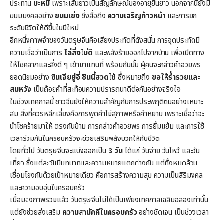
ประทาน
บะหมี่
เพราะเส้นยาวเป็นสัญลักษณ์ของอายุยืนยาว นอกจากนี้ยังมี
ขนมมงคลอย่าง
ขนมเข่ง
ซึ่งสื่อถึง
ความเจริญก้าวหน้า
และการยก
ระดับชีวิตให้ดีขึ้นในปีใหม่
อีกหนึ่งภาพจำของวันตรุษจีนคือเสียงประทัดที่ดังสนั่น การจุดประทัดมี
ความเชื่อว่าเป็นการ
ไล่สิ่งไม่ดี
และพลังร้ายออกไปจากบ้าน เพื่อเปิดทาง
ให้โชคลาภและสิ่งดี ๆ เข้ามาแทนที่ พร้อมกันนั้น ผู้คนจะกล่าวคำอวยพร
ยอดนิยมอย่าง
ซินเจียยู่อี่ ซินนี้ฮวดไช้
ซึ่งหมายถึง
ขอให้ร่ำรวยและ
สมหวัง
เป็นถ้อยคำที่สะท้อนความปรารถนาดีต่อกันอย่างจริงใจ
ในช่วงเทศกาลนี้ ชาวจีนยังให้ความสำคัญกับการประพฤติตนอย่างเหมาะ
สม สิ่งที่ควรหลีกเลี่ยงคือการพูดคำไม่สุภาพหรือคำหยาบ เพราะเชื่อว่าจะ
นำโชคร้ายมาให้ ตรงกันข้าม การกล่าวคำอวยพร การยิ้มแย้ม และการใช้
เวลาร่วมกันในครอบครัวจะช่วยเสริมพลังบวกให้กับชีวิต
โดยทั่วไป วันตรุษจีนจะแบ่งออกเป็น
3 วัน
ได้แก่ วันจ่าย วันไหว้ และวัน
เที่ยว ซึ่งแต่ละวันมีบทบาทและความหมายแตกต่างกัน แต่ทั้งหมดล้วน
เชื่อมโยงกันด้วยเป้าหมายเดียว คือการสร้างความสุข ความเป็นสิริมงคล
และความอบอุ่นในครอบครัว
เมื่อมองภาพรวมแล้ว วันตรุษจีนไม่ได้เป็นเพียงเทศกาลเฉลิมฉลองเท่านั้น
แต่ยังช่วยส่งเสริม
ความสามัคคีในครอบครัว
อย่างชัดเจน เป็นช่วงเวลา