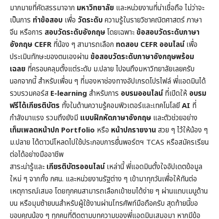
มากมายที่คัดสรรมาจาก
มหาวิทยาลัย
และหน่วยงานที่น่าเชื่อถือ ไม่ว่าจะ
เป็นการ
ทำข้อสอบ
เพื่อ
วัดระดับ
ความรู้ในราย
วิชาคณิตศาสตร์
ภาษา
จีน หรือการ
สอบวัดระดับอังกฤษ
โดยเฉพาะ
ข้อสอบวัดระดับภาษา
อังกฤษ CEFR
ที่น้อง ๆ สามารถเลือก
ทดสอบ CEFR ออนไลน์
เพื่อ
ประเมินทักษะของตนเองผ่าน
ข้อสอบวัดระดับภาษาอังกฤษพร้อม
เฉลย
ที่ครอบคลุมตั้งแต่ระดับ ม.ปลาย ไปจนถึงมหาวิทยาลัยเลยครับ
นอกจากนี้ สำหรับเพื่อน ๆ ที่มองหาช่องทางอัปเกรดโปรไฟล์ พี่แอดมินได้
รวบรวมคอร์ส
E-learning
สำหรับการ
อบรมออนไลน์
ที่เปิดให้
อบรม
ฟรีได้เกียรติบัตร
ทั้งในด้านความรู้คอมพิวเตอร์และเทคโนโลยี
AI
ที่
กำลังมาแรง รวมถึงยังมี
แบบฝึกหัดภาษาอังกฤษ
และตัวช่วยอย่าง
เท็มเพลตหน้าปก
Portfolio
หรือ
หน้าปกรายงาน
สวย ๆ ไว้ให้น้อง ๆ
ม.ปลาย ได้ดาวน์โหลดไปใช้ประกอบการยื่นพอร์ตฯ TCAS หรือสมัครเรียน
ต่อได้อย่างมืออาชีพ
สาระน่ารู้และ
เกียรติบัตรออนไลน์
เหล่านี้ พี่แอดมินตั้งใจอัปเดตข้อมูล
ใหม่ ๆ จากทั้ง กศน. และหน่วยงานรัฐต่าง ๆ เข้ามาทุกวันเพื่อให้ทันต่อ
เหตุการณ์เสมอ โดยทุกคนสามารถเลือกเข้าชมได้ง่าย ๆ ผ่านแถบเมนูด้าน
บน หรือมุมซ้ายบนสำหรับผู้ใช้งานผ่านโทรศัพท์มือถือครับ สุดท้ายนี้ขอ
ขอบคุณน้อง ๆ ทุกคนที่ติดตามบทความของพี่แอดมินเสมอมา หากมีข้อ