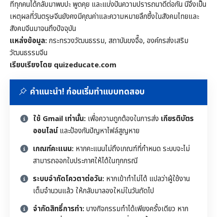
ที่ทุกคนได้กลับมาพบปะ พูดคุย และแบ่งปันความปรารถนาดีต่อกัน นี่จึงเป็น
เหตุผลที่วันตรุษจีนยังคงมีคุณค่าและความหมายลึกซึ้งในสังคมไทยและ
สังคมจีนมาจนถึงปัจจุบัน
แหล่งข้อมูล:
กระทรวงวัฒนธรรม, สถาบันขงจื๊อ, องค์กรส่งเสริม
วัฒนธรรมจีน
เรียบเรียงโดย quizeducate.com
คำแนะนำ! ก่อนเริ่มทำแบบทดสอบ
ใช้ Gmail เท่านั้น:
เพื่อความถูกต้องในการส่ง
เกียรติบัตร
ออนไลน์
และป้องกันปัญหาไฟล์สูญหาย
เกณฑ์คะแนน:
หากคะแนนไม่ถึงเกณฑ์ที่กำหนด ระบบจะไม่
สามารถออกใบประกาศให้ได้ในทุกกรณี
ระบบจำกัดโควตาต่อวัน:
หากเข้าทำไม่ได้ แปลว่าผู้ใช้งาน
เต็มจำนวนแล้ว ให้กลับมาลองใหม่ในวันถัดไป
จำกัดสิทธิ์การทำ:
บางกิจกรรมทำได้เพียงครั้งเดียว หาก