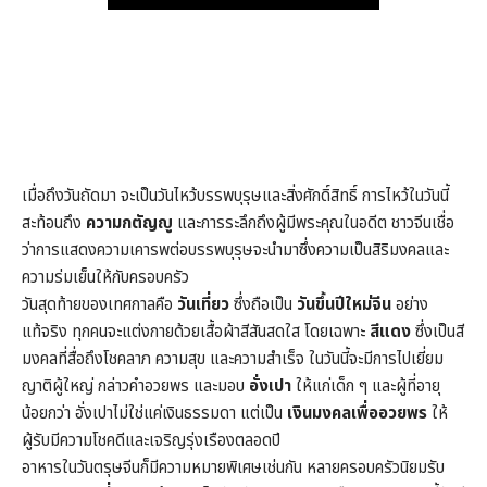
Play
เมื่อถึงวันถัดมา จะเป็นวันไหว้บรรพบุรุษและสิ่งศักดิ์สิทธิ์ การไหว้ในวันนี้
สะท้อนถึง
ความกตัญญู
และการระลึกถึงผู้มีพระคุณในอดีต ชาวจีนเชื่อ
ว่าการแสดงความเคารพต่อบรรพบุรุษจะนำมาซึ่งความเป็นสิริมงคลและ
ความร่มเย็นให้กับครอบครัว
วันสุดท้ายของเทศกาลคือ
วันเที่ยว
ซึ่งถือเป็น
วันขึ้นปีใหม่จีน
อย่าง
แท้จริง ทุกคนจะแต่งกายด้วยเสื้อผ้าสีสันสดใส โดยเฉพาะ
สีแดง
ซึ่งเป็นสี
มงคลที่สื่อถึงโชคลาภ ความสุข และความสำเร็จ ในวันนี้จะมีการไปเยี่ยม
ญาติผู้ใหญ่ กล่าวคำอวยพร และมอบ
อั่งเปา
ให้แก่เด็ก ๆ และผู้ที่อายุ
น้อยกว่า อั่งเปาไม่ใช่แค่เงินธรรมดา แต่เป็น
เงินมงคลเพื่ออวยพร
ให้
ผู้รับมีความโชคดีและเจริญรุ่งเรืองตลอดปี
อาหารในวันตรุษจีนก็มีความหมายพิเศษเช่นกัน หลายครอบครัวนิยมรับ