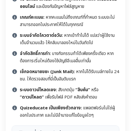
ออนไลน์
และป้องกันปัญหาไฟล์สูญหาย
เกณฑ์คะแนน:
หากคะแนนไม่ถึงเกณฑ์ที่กำหนด ระบบจะไม่
สามารถออกใบประกาศให้ได้ในทุกกรณี
ระบบจำกัดโควตาต่อวัน:
หากเข้าทำไม่ได้ แปลว่าผู้ใช้งาน
เต็มจำนวนแล้ว ให้กลับมาลองใหม่ในวันถัดไป
จำกัดสิทธิ์การทำ:
บางกิจกรรมทำได้เพียงครั้งเดียว หาก
ต้องการเริ่มใหม่ต้องใช้บัญชีอีเมลอื่นเท่านั้น
เช็กจดหมายขยะ (Junk Mail):
หากไม่ได้รับเมล์ภายใน 24
ชม. ให้ตรวจสอบที่นี่เป็นอันดับแรก
ระบบดาวน์โหลดเอง:
สังเกตปุ่ม
“สืบค้น”
หรือ
“ดาวน์โหลด”
เพื่อรับไฟล์ PDF หลังส่งคำตอบ
Quizeducate เป็นเพียงตัวกลาง:
แพลตฟอร์มไม่ใช่ผู้
ออกใบประกาศ และไม่มีอำนาจแก้ไขข้อมูลใดๆ