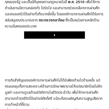
กุศลของรัฐ และเป็นนิติบุคคลตามกฎหมายในปี
พ.ศ. 2510
เพื่อให้การ
ดำเนินงานมีความคล่องตัว โปร่งใส และสามารถช่วยเหลือทหารผ่านศึก
และครอบครัวได้อย่างทั่วถึงมากยิ่งขึ้น โดยองค์การทหารผ่านศึกได้รับการ
สนับสนุนงบประมาณจาก
กระทรวงกลาโหม
ซึ่งเป็นหน่วยงานหลักด้าน
ความมั่นคงของประเทศ
Play
ภารกิจสำคัญขององค์การทหารผ่านศึกไม่ได้มีเพียงด้านใดด้านหนึ่ง แต่
ครอบคลุมทั้งการสงเคราะห์ด้านการรักษาพยาบาลให้แก่สมาชิกโดยไม่คิด
มูลค่า และการดูแลด้านสวัสดิการในชีวิตประจำวัน เพื่อให้ทหารผ่านศึก
สามารถดำรงชีวิตได้อย่างมีศักดิ์ศรี แม้จะต้องเผชิญกับความสูญเสียจาก
การทำหน้าที่ก็ตาม