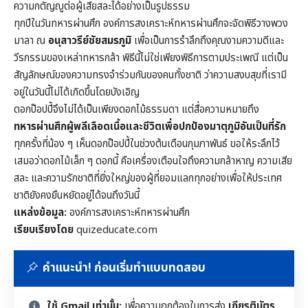
ความกตัญญูต่อผู้เสียสละได้อย่างเป็นรูปธรรม
ทุกปีในวันทหารผ่านศึก องค์การสงเคราะห์ทหารผ่านศึกจะจัดพิธีวางพวง
มาลา ณ
อนุสาวรีย์ชัยสมรภูมิ
เพื่อเป็นการรำลึกถึงคุณงามความดีและ
วีรกรรมของเหล่าทหารกล้า พิธีนี้ไม่ใช่เพียงพิธีการตามประเพณี แต่เป็น
สัญลักษณ์ของความทรงจำร่วมกันของคนทั้งชาติ ว่าความสงบสุขที่เรามี
อยู่ในวันนี้ไม่ได้เกิดขึ้นโดยบังเอิญ
ดอกป๊อปปี้จึงไม่ได้เป็นเพียงดอกไม้ธรรมดา แต่สื่อความหมายถึง
ทหารผ่านศึกผู้พลีเลือดเนื้อและชีวิตเพื่อปกป้องมาตุภูมิอันเป็นที่รัก
ทุกครั้งที่น้อง ๆ เห็นดอกป๊อปปี้ในช่วงต้นเดือนกุมภาพันธ์ ขอให้ระลึกไว้
เสมอว่าดอกไม้เล็ก ๆ ดอกนี้ คือเครื่องเตือนใจถึงความกล้าหาญ ความเสีย
สละ และความรักชาติที่ยิ่งใหญ่ของผู้ที่ยอมแลกทุกอย่างเพื่อให้ประเทศ
ชาติยังคงยืนหยัดอยู่ได้จนถึงวันนี้
แหล่งข้อมูล:
องค์การสงเคราะห์ทหารผ่านศึก
เรียบเรียงโดย
quizeducate.com
คำแนะนำ! ก่อนเริ่มทำแบบทดสอบ
ใช้ Gmail เท่านั้น:
เพื่อความถูกต้องในการส่ง
เกียรติบัตร