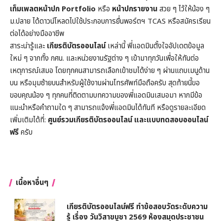
เท็มเพลตหน้าปก
Portfolio
หรือ
หน้าปกรายงาน
สวย ๆ ไว้ให้น้อง ๆ
ม.ปลาย ได้ดาวน์โหลดไปใช้ประกอบการยื่นพอร์ตฯ TCAS หรือสมัครเรียน
ต่อได้อย่างมืออาชีพ
สาระน่ารู้และ
เกียรติบัตรออนไลน์
เหล่านี้ พี่แอดมินตั้งใจอัปเดตข้อมูล
ใหม่ ๆ จากทั้ง กศน. และหน่วยงานรัฐต่าง ๆ เข้ามาทุกวันเพื่อให้ทันต่อ
เหตุการณ์เสมอ โดยทุกคนสามารถเลือกเข้าชมได้ง่าย ๆ ผ่านแถบเมนูด้าน
บน หรือมุมซ้ายบนสำหรับผู้ใช้งานผ่านโทรศัพท์มือถือครับ สุดท้ายนี้ขอ
ขอบคุณน้อง ๆ ทุกคนที่ติดตามบทความของพี่แอดมินเสมอมา หากมีข้อ
แนะนำหรือคำถามใด ๆ สามารถแจ้งพี่แอดมินได้ทันที หรือดูรายละเอียด
เพิ่มเติมได้ที่:
ศูนย์รวมเกียรติบัตรออนไลน์ และแบบทดสอบออนไลน์
ฟรี
ครับ
เนื้อหาอื่นๆ
เกียรติบัตรออนไลน์ฟรี ทำข้อสอบวัดระดับความ
รู้ เรื่อง วันวิสาขบูชา 2569 ห้องสมุดประชาชน