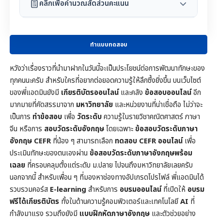
คลิกเพื่อคำนวณสัดส่วนคะแนน
ทำแบบทดสอบ
หวังว่าเรื่องราวที่นำมาฝากในวันนี้จะเป็นประโยชน์ต่อการพัฒนาทักษะของ
ทุกคนนะครับ สำหรับใครที่อยากต่อยอดความรู้ให้ลึกซึ้งยิ่งขึ้น บนเว็บไซต์
ของพี่แอดมินยังมี
เกียรติบัตรออนไลน์
และคลัง
ข้อสอบออนไลน์
อีก
มากมายที่คัดสรรมาจาก
มหาวิทยาลัย
และหน่วยงานที่น่าเชื่อถือ ไม่ว่าจะ
เป็นการ
ทำข้อสอบ
เพื่อ
วัดระดับ
ความรู้ในราย
วิชาคณิตศาสตร์
ภาษา
จีน หรือการ
สอบวัดระดับอังกฤษ
โดยเฉพาะ
ข้อสอบวัดระดับภาษา
อังกฤษ CEFR
ที่น้อง ๆ สามารถเลือก
ทดสอบ CEFR ออนไลน์
เพื่อ
ประเมินทักษะของตนเองผ่าน
ข้อสอบวัดระดับภาษาอังกฤษพร้อม
เฉลย
ที่ครอบคลุมตั้งแต่ระดับ ม.ปลาย ไปจนถึงมหาวิทยาลัยเลยครับ
นอกจากนี้ สำหรับเพื่อน ๆ ที่มองหาช่องทางอัปเกรดโปรไฟล์ พี่แอดมินได้
รวบรวมคอร์ส
E-learning
สำหรับการ
อบรมออนไลน์
ที่เปิดให้
อบรม
ฟรีได้เกียรติบัตร
ทั้งในด้านความรู้คอมพิวเตอร์และเทคโนโลยี
AI
ที่
กำลังมาแรง รวมถึงยังมี
แบบฝึกหัดภาษาอังกฤษ
และตัวช่วยอย่าง