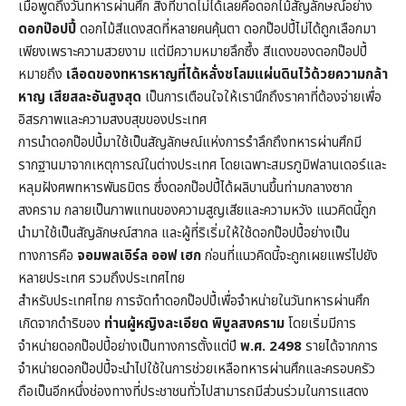
เมื่อพูดถึงวันทหารผ่านศึก สิ่งที่ขาดไม่ได้เลยคือดอกไม้สัญลักษณ์อย่าง
ดอกป๊อปปี้
ดอกไม้สีแดงสดที่หลายคนคุ้นตา ดอกป๊อปปี้ไม่ได้ถูกเลือกมา
เพียงเพราะความสวยงาม แต่มีความหมายลึกซึ้ง สีแดงของดอกป๊อปปี้
หมายถึง
เลือดของทหารหาญที่ได้หลั่งชโลมแผ่นดินไว้ด้วยความกล้า
หาญ เสียสละอันสูงสุด
เป็นการเตือนใจให้เรานึกถึงราคาที่ต้องจ่ายเพื่อ
อิสรภาพและความสงบสุขของประเทศ
การนำดอกป๊อปปี้มาใช้เป็นสัญลักษณ์แห่งการรำลึกถึงทหารผ่านศึกมี
รากฐานมาจากเหตุการณ์ในต่างประเทศ โดยเฉพาะสมรภูมิฟลานเดอร์และ
หลุมฝังศพทหารพันธมิตร ซึ่งดอกป๊อปปี้ได้ผลิบานขึ้นท่ามกลางซาก
สงคราม กลายเป็นภาพแทนของความสูญเสียและความหวัง แนวคิดนี้ถูก
นำมาใช้เป็นสัญลักษณ์สากล และผู้ที่ริเริ่มให้ใช้ดอกป๊อปปี้อย่างเป็น
ทางการคือ
จอมพลเอิร์ล ออฟ เฮก
ก่อนที่แนวคิดนี้จะถูกเผยแพร่ไปยัง
หลายประเทศ รวมถึงประเทศไทย
สำหรับประเทศไทย การจัดทำดอกป๊อปปี้เพื่อจำหน่ายในวันทหารผ่านศึก
เกิดจากดำริของ
ท่านผู้หญิงละเอียด พิบูลสงคราม
โดยเริ่มมีการ
จำหน่ายดอกป๊อปปี้อย่างเป็นทางการตั้งแต่ปี
พ.ศ. 2498
รายได้จากการ
จำหน่ายดอกป๊อปปี้จะนำไปใช้ในการช่วยเหลือทหารผ่านศึกและครอบครัว
ถือเป็นอีกหนึ่งช่องทางที่ประชาชนทั่วไปสามารถมีส่วนร่วมในการแสดง