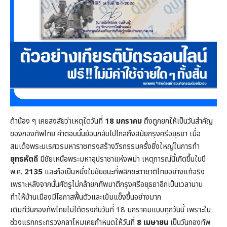
ถ้าน้อง ๆ เคยสงสัยว่าเหตุใดวันที่
18 มกราคม
ถึงถูกยกให้เป็นวันสำคัญ
ของกองทัพไทย คำตอบนั้นย้อนกลับไปไกลถึงสมัยกรุงศรีอยุธยา เมื่อ
สมเด็จพระนเรศวรมหาราชทรงสร้างวีรกรรมครั้งยิ่งใหญ่ในการทำ
ยุทธหัตถี
มีชัยเหนือพระมหาอุปราชาแห่งพม่า เหตุการณ์นี้เกิดขึ้นในปี
พ.ศ.
2135
และถือเป็นหนึ่งในชัยชนะที่พลิกชะตาชาติไทยอย่างแท้จริง
เพราะหลังจากนั้นศัตรูไม่กล้ายกทัพมาตีกรุงศรีอยุธยาอีกเป็นเวลานาน
ทำให้บ้านเมืองมีโอกาสฟื้นตัวและเข้มแข็งขึ้นอย่างมาก
เดิมทีวันกองทัพไทยไม่ได้ตรงกับวันที่ 18 มกราคมแบบทุกวันนี้ เพราะใน
ช่วงแรกกระทรวงกลาโหมเคยกำหนดให้วันที่
8 เมษายน
เป็นวันกองทัพ