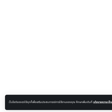
เว็บไซต์ของเราใช้คุกกี้เพื่อเสริมประสบการณ์การใช้งานของคุณ ศึกษาเพิ่มเติมที่
นโยบายความเป็นส