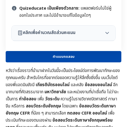
Quizeducate เป็นเพียงตัวกลาง:
แพลตฟอร์มไม่ใช่ผู้
ออกใบประกาศ และไม่มีอำนาจแก้ไขข้อมูลใดๆ
คลิกเพื่อคำนวณสัดส่วนคะแนน
ทำแบบทดสอบ
หวังว่าเรื่องราวที่นำมาฝากในวันนี้จะเป็นประโยชน์ต่อการพัฒนาทักษะของ
ทุกคนนะครับ สำหรับใครที่อยากต่อยอดความรู้ให้ลึกซึ้งยิ่งขึ้น บนเว็บไซต์
ของพี่แอดมินยังมี
เกียรติบัตรออนไลน์
และคลัง
ข้อสอบออนไลน์
อีก
มากมายที่คัดสรรมาจาก
มหาวิทยาลัย
และหน่วยงานที่น่าเชื่อถือ ไม่ว่าจะ
เป็นการ
ทำข้อสอบ
เพื่อ
วัดระดับ
ความรู้ในราย
วิชาคณิตศาสตร์
ภาษา
จีน หรือการ
สอบวัดระดับอังกฤษ
โดยเฉพาะ
ข้อสอบวัดระดับภาษา
อังกฤษ CEFR
ที่น้อง ๆ สามารถเลือก
ทดสอบ CEFR ออนไลน์
เพื่อ
ประเมินทักษะของตนเองผ่าน
ข้อสอบวัดระดับภาษาอังกฤษพร้อม