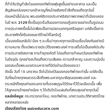
ที่ทำให้ขวัญกำลังใจของกองทัพไทยพุ่งสูงขึ้นอย่างมหาศาล และเป็น
สัญลักษณ์ของความกล้าหาญที่คนไทยยังคงรำลึกถึงจนถึงทุกวันนี้
ก่อนหน้านั้นไม่นาน พระองค์ยังทรงประกาศอิสรภาพจากพม่าที่เมืองแครง
ในปี พ.ศ.
2129
ซึ่งเป็นจุดเริ่มต้นของการกอบกู้เอกราชอย่างเต็มรูปแบบ
การประกาศครั้งนั้นไม่เพียงเป็นการปลดแอกกรุงศรีอยุธยา แต่ยังเป็นการ
ประกาศศักดิ์ศรีของชนชาติไทยให้โลกรับรู้
เมื่อมองย้อนกลับไป น้อง ๆ จะเห็นว่าทุกเหตุการณ์ล้วนเชื่อมโยงกันอย่างมี
ความหมาย ตั้งแต่พระราชประวัติของพระองค์ การเสด็จไปเป็นองค์ประกัน
การประกาศอิสรภาพ การทำยุทธหัตถี ไปจนถึงการกำหนดวันกองทัพไทย
ในปัจจุบัน ทุกอย่างสะท้อนถึงความเสียสละ ความกล้าหาญ และความมุ่งมั่น
ของสมเด็จพระนเรศวรมหาราชที่มีต่อบ้านเมืองของเรา
ดังนั้น วันที่ 18 มกราคม จึงไม่ใช่แค่วันของกองทัพไทยเท่านั้น แต่ยังเป็น
วันที่คนไทยทุกคนควรระลึกถึงพระมหากรุณาธิคุณของพระองค์ และ
ตระหนักถึงคุณค่าของเอกราชที่บรรพบุรุษได้รักษาไว้ด้วยเลือดเนื้อ เพื่อ
ให้ลูกหลานไทยอย่างน้อง ๆ ได้เติบโตในแผ่นดินที่สงบสุขอย่างทุกวันนี้
แหล่งข้อมูล:
กระทรวงกลาโหม, กองทัพไทย, บทความประวัติศาสตร์ไทย
หลากหลายแหล่ง
เรียบเรียงโดย quizeducate.com