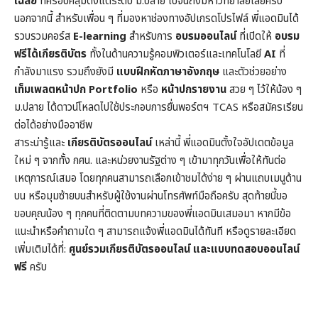
เฉลย
ที่ครอบคลุมตั้งแต่ระดับ ม.ปลาย ไปจนถึงมหาวิทยาลัยเลยครับ
นอกจากนี้ สำหรับเพื่อน ๆ ที่มองหาช่องทางอัปเกรดโปรไฟล์ พี่แอดมินได้
รวบรวมคอร์ส
E-learning
สำหรับการ
อบรมออนไลน์
ที่เปิดให้
อบรม
ฟรีได้เกียรติบัตร
ทั้งในด้านความรู้คอมพิวเตอร์และเทคโนโลยี
AI
ที่
กำลังมาแรง รวมถึงยังมี
แบบฝึกหัดภาษาอังกฤษ
และตัวช่วยอย่าง
เท็มเพลตหน้าปก
Portfolio
หรือ
หน้าปกรายงาน
สวย ๆ ไว้ให้น้อง ๆ
ม.ปลาย ได้ดาวน์โหลดไปใช้ประกอบการยื่นพอร์ตฯ TCAS หรือสมัครเรียน
ต่อได้อย่างมืออาชีพ
สาระน่ารู้และ
เกียรติบัตรออนไลน์
เหล่านี้ พี่แอดมินตั้งใจอัปเดตข้อมูล
ใหม่ ๆ จากทั้ง กศน. และหน่วยงานรัฐต่าง ๆ เข้ามาทุกวันเพื่อให้ทันต่อ
เหตุการณ์เสมอ โดยทุกคนสามารถเลือกเข้าชมได้ง่าย ๆ ผ่านแถบเมนูด้าน
บน หรือมุมซ้ายบนสำหรับผู้ใช้งานผ่านโทรศัพท์มือถือครับ สุดท้ายนี้ขอ
ขอบคุณน้อง ๆ ทุกคนที่ติดตามบทความของพี่แอดมินเสมอมา หากมีข้อ
แนะนำหรือคำถามใด ๆ สามารถแจ้งพี่แอดมินได้ทันที หรือดูรายละเอียด
เพิ่มเติมได้ที่:
ศูนย์รวมเกียรติบัตรออนไลน์ และแบบทดสอบออนไลน์
ฟรี
ครับ