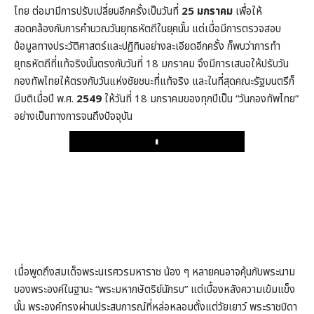
ไทย ต่อมามีการปรับเปลี่ยนอีกครั้งเป็นวันที่
25 มกราคม
เพื่อให้
สอดคล้องกับการคำนวณวันยุทธหัตถีในยุคนั้น แต่เมื่อมีการตรวจสอบ
ข้อมูลทางประวัติศาสตร์และปฏิทินอย่างละเอียดอีกครั้ง ก็พบว่าการทำ
ยุทธหัตถีที่แท้จริงนั้นตรงกับวันที่ 18 มกราคม จึงมีการเสนอให้ปรับวัน
กองทัพไทยให้ตรงกับวันแห่งชัยชนะที่แท้จริง และในที่สุดคณะรัฐมนตรีก็
มีมติเมื่อปี พ.ศ.
2549
ให้วันที่ 18 มกราคมของทุกปีเป็น “วันกองทัพไทย”
อย่างเป็นทางการจนถึงปัจจุบัน
Play
เมื่อพูดถึงสมเด็จพระนเรศวรมหาราช น้อง ๆ หลายคนอาจคุ้นกับพระนาม
ของพระองค์ในฐานะ “พระมหากษัตริย์นักรบ” แต่เบื้องหลังความเข้มแข็ง
นั้น พระองค์ทรงผ่านประสบการณ์ที่หล่อหลอมตั้งแต่วัยเยาว์ พระราชบิดา