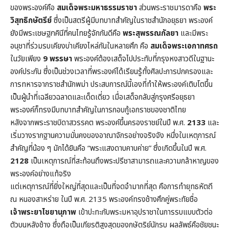
ของพระองค์คือ
สมเด็จพระมหาธรรมราชา
ส่วนพระราชมารดาคือ
พระ
วิสุทธิกษัตรีย์
ซึ่งเป็นสตรีผู้มีบทบาทสำคัญในราชสำนักอยุธยา พระองค์
ยังมีพระเชษฐภคินีที่คนไทยรู้จักกันดีคือ
พระสุพรรณกัลยา
และมีพระ
อนุชาที่ร่วมรบเคียงบ่าเคียงไหล่กันในหลายศึก คือ
สมเด็จพระเอกาทศรถ
ในวัยเพียง
9 พรรษา
พระองค์ต้องเสด็จไปประทับที่กรุงหงสาวดีในฐานะ
องค์ประกัน ซึ่งเป็นช่วงเวลาที่พระองค์ได้เรียนรู้ทั้งศิลปะการปกครองและ
การทหารจากราชสำนักพม่า ประสบการณ์นี้เองที่ทำให้พระองค์เติบโตขึ้น
เป็นผู้นำที่เฉลียวฉลาดและเด็ดเดี่ยว เมื่อเสด็จกลับสู่กรุงศรีอยุธยา
พระองค์ก็ทรงมีบทบาทสำคัญในการกอบกู้เอกราชของชาติไทย
หลังจากพระราชบิดาสวรรคต พระองค์ขึ้นครองราชย์ในปี พ.ศ.
2133
และ
เริ่มวางรากฐานความมั่นคงของอาณาจักรอย่างจริงจัง หนึ่งในเหตุการณ์
สำคัญที่น้อง ๆ มักได้ยินคือ “พระแสงดาบคาบค่าย” ซึ่งเกิดขึ้นในปี พ.ศ.
2128
เป็นเหตุการณ์ที่สะท้อนถึงพระปรีชาสามารถและความกล้าหาญของ
พระองค์อย่างแท้จริง
แต่เหตุการณ์ที่ยิ่งใหญ่ที่สุดและเป็นที่จดจำมากที่สุด คือการทำยุทธหัตถี
ณ หนองสาหร่าย ในปี พ.ศ. 2135 พระองค์ทรงช้างศึกคู่พระทัยชื่อ
เจ้าพระยาไชยานุภาพ
เข้าปะทะกับพระมหาอุปราชาในการรบแบบตัวต่อ
ตัวบนหลังช้าง ซึ่งถือเป็นเกียรติสูงสุดของกษัตริย์นักรบ ผลลัพธ์คือชัยชนะ