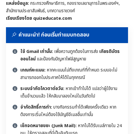
แหล่งข้อมูล:
กระทรวงศึกษาธิการ, กองราชเลขานุการในพระองค์ฯ,
สำนักงานประชาสัมพันธ์, บทความราชวงศ์
เรียบเรียงโดย quizeducate.com
คำแนะนำ! ก่อนเริ่มทำแบบทดสอบ
ใช้ Gmail เท่านั้น:
เพื่อความถูกต้องในการส่ง
เกียรติบัตร
ออนไลน์
และป้องกันปัญหาไฟล์สูญหาย
เกณฑ์คะแนน:
หากคะแนนไม่ถึงเกณฑ์ที่กำหนด ระบบจะไม่
สามารถออกใบประกาศให้ได้ในทุกกรณี
ระบบจำกัดโควตาต่อวัน:
หากเข้าทำไม่ได้ แปลว่าผู้ใช้งาน
เต็มจำนวนแล้ว ให้กลับมาลองใหม่ในวันถัดไป
จำกัดสิทธิ์การทำ:
บางกิจกรรมทำได้เพียงครั้งเดียว หาก
ต้องการเริ่มใหม่ต้องใช้บัญชีอีเมลอื่นเท่านั้น
เช็กจดหมายขยะ (Junk Mail):
หากไม่ได้รับเมล์ภายใน 24
ชม. ให้ตรวจสอบที่นี่เป็นอันดับแรก