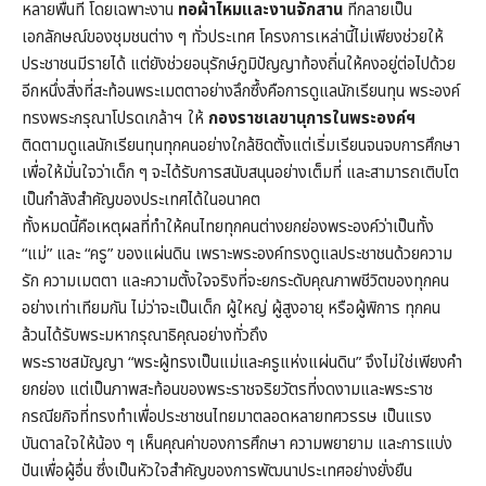
หลายพื้นที่ โดยเฉพาะงาน
ทอผ้าไหมและงานจักสาน
ที่กลายเป็น
เอกลักษณ์ของชุมชนต่าง ๆ ทั่วประเทศ โครงการเหล่านี้ไม่เพียงช่วยให้
ประชาชนมีรายได้ แต่ยังช่วยอนุรักษ์ภูมิปัญญาท้องถิ่นให้คงอยู่ต่อไปด้วย
อีกหนึ่งสิ่งที่สะท้อนพระเมตตาอย่างลึกซึ้งคือการดูแลนักเรียนทุน พระองค์
ทรงพระกรุณาโปรดเกล้าฯ ให้
กองราชเลขานุการในพระองค์ฯ
ติดตามดูแลนักเรียนทุนทุกคนอย่างใกล้ชิดตั้งแต่เริ่มเรียนจนจบการศึกษา
เพื่อให้มั่นใจว่าเด็ก ๆ จะได้รับการสนับสนุนอย่างเต็มที่ และสามารถเติบโต
เป็นกำลังสำคัญของประเทศได้ในอนาคต
ทั้งหมดนี้คือเหตุผลที่ทำให้คนไทยทุกคนต่างยกย่องพระองค์ว่าเป็นทั้ง
“แม่” และ “ครู” ของแผ่นดิน เพราะพระองค์ทรงดูแลประชาชนด้วยความ
รัก ความเมตตา และความตั้งใจจริงที่จะยกระดับคุณภาพชีวิตของทุกคน
อย่างเท่าเทียมกัน ไม่ว่าจะเป็นเด็ก ผู้ใหญ่ ผู้สูงอายุ หรือผู้พิการ ทุกคน
ล้วนได้รับพระมหากรุณาธิคุณอย่างทั่วถึง
พระราชสมัญญา “พระผู้ทรงเป็นแม่และครูแห่งแผ่นดิน” จึงไม่ใช่เพียงคำ
ยกย่อง แต่เป็นภาพสะท้อนของพระราชจริยวัตรที่งดงามและพระราช
กรณียกิจที่ทรงทำเพื่อประชาชนไทยมาตลอดหลายทศวรรษ เป็นแรง
บันดาลใจให้น้อง ๆ เห็นคุณค่าของการศึกษา ความพยายาม และการแบ่ง
ปันเพื่อผู้อื่น ซึ่งเป็นหัวใจสำคัญของการพัฒนาประเทศอย่างยั่งยืน