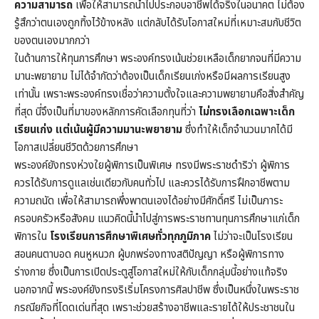
ความสามารถ
เพื่อให้สามารถนำไปประกอบอาชีพได้จริงในอนาคต ไม่ต้อง
รู้สึกว่าตนเองถูกทิ้งไว้ข้างหลัง แต่กลับได้รับโอกาสใหม่ที่เหมาะสมกับชีวิต
ของตนเองมากกว่า
ในด้านการให้ทุนการศึกษา พระองค์ทรงเน้นช่วยเหลือเด็กยากจนที่มีความ
มานะพยายาม ไม่ได้จำกัดว่าต้องเป็นเด็กเรียนเก่งหรือมีผลการเรียนสูง
เท่านั้น เพราะพระองค์ทรงเชื่อว่าความตั้งใจและความพยายามคือสิ่งสำคัญ
ที่สุด นี่จึงเป็นที่มาของหลักการคัดเลือกทุนที่ว่า
ไม่ทรงเลือกเฉพาะเด็ก
เรียนเก่ง แต่เน้นผู้มีความมานะพยายาม
ซึ่งทำให้เด็กจำนวนมากได้มี
โอกาสเปลี่ยนชีวิตด้วยการศึกษา
พระองค์ยังทรงห่วงใยผู้พิการเป็นพิเศษ ทรงมีพระราชดำริว่า ผู้พิการ
ควรได้รับการดูแลเช่นเดียวกับคนทั่วไป และควรได้รับการฝึกอาชีพตาม
ความถนัด เพื่อให้สามารถพึ่งพาตนเองได้อย่างมีศักดิ์ศรี ไม่เป็นภาระ
ครอบครัวหรือสังคม แนวคิดนี้นำไปสู่การพระราชทานทุนการศึกษาแก่เด็ก
พิการใน
โรงเรียนการศึกษาพิเศษทั่วทุกภูมิภาค
ไม่ว่าจะเป็นโรงเรียน
สอนคนตาบอด คนหูหนวก ผู้บกพร่องทางสติปัญญา หรือผู้พิการทาง
ร่างกาย ซึ่งเป็นการเปิดประตูสู่โอกาสใหม่ให้กับเด็กกลุ่มนี้อย่างแท้จริง
นอกจากนี้ พระองค์ยังทรงริเริ่มโครงการศิลปาชีพ ซึ่งเป็นหนึ่งในพระราช
กรณียกิจที่โดดเด่นที่สุด เพราะช่วยสร้างอาชีพและรายได้ให้ประชาชนใน