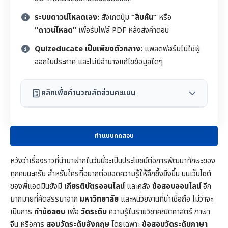
ระบบดาวน์โหลดเอง:
สังเกตปุ่ม
“สืบค้น”
หรือ
“ดาวน์โหลด”
เพื่อรับไฟล์ PDF หลังส่งคำตอบ
Quizeducate เป็นเพียงตัวกลาง:
แพลตฟอร์มไม่ใช่ผู้
ออกใบประกาศ และไม่มีอำนาจแก้ไขข้อมูลใดๆ
คลิกเพื่อคำนวณสัดส่วนคะแนน
ทำแบบทดสอบ
หวังว่าเรื่องราวที่นำมาฝากในวันนี้จะเป็นประโยชน์ต่อการพัฒนาทักษะของ
ทุกคนนะครับ สำหรับใครที่อยากต่อยอดความรู้ให้ลึกซึ้งยิ่งขึ้น บนเว็บไซต์
ของพี่แอดมินยังมี
เกียรติบัตรออนไลน์
และคลัง
ข้อสอบออนไลน์
อีก
มากมายที่คัดสรรมาจาก
มหาวิทยาลัย
และหน่วยงานที่น่าเชื่อถือ ไม่ว่าจะ
เป็นการ
ทำข้อสอบ
เพื่อ
วัดระดับ
ความรู้ในราย
วิชาคณิตศาสตร์
ภาษา
จีน หรือการ
สอบวัดระดับอังกฤษ
โดยเฉพาะ
ข้อสอบวัดระดับภาษา