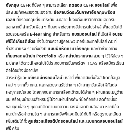
อังกฤษ CEFR
ที่น้อง ๆ สามารถเลือก
ทดสอบ CEFR ออนไลน์
เพื่อ
ประเมินทักษะของตนเองผ่าน
ข้อสอบวัดระดับภาษาอังกฤษพร้อม
เฉลย
ที่ครอบคลุมตั้งแต่ระดับ ม.ปลาย ไปจนถึงมหาวิทยาลัยเลยครับ
นอกจากนี้ สำหรับเพื่อน ๆ ที่มองหาช่องทางอัปเกรดโปรไฟล์ พี่แอดมินได้
รวบรวมคอร์ส
E-learning
สำหรับการ
อบรมออนไลน์
ที่เปิดให้
อบรม
ฟรีได้เกียรติบัตร
ทั้งในด้านความรู้คอมพิวเตอร์และเทคโนโลยี
AI
ที่
กำลังมาแรง รวมถึงยังมี
แบบฝึกหัดภาษาอังกฤษ
และตัวช่วยอย่าง
เท็มเพลตหน้าปก
Portfolio
หรือ
หน้าปกรายงาน
สวย ๆ ไว้ให้น้อง ๆ
ม.ปลาย ได้ดาวน์โหลดไปใช้ประกอบการยื่นพอร์ตฯ TCAS หรือสมัครเรียน
ต่อได้อย่างมืออาชีพ
สาระน่ารู้และ
เกียรติบัตรออนไลน์
เหล่านี้ พี่แอดมินตั้งใจอัปเดตข้อมูล
ใหม่ ๆ จากทั้ง กศน. และหน่วยงานรัฐต่าง ๆ เข้ามาทุกวันเพื่อให้ทันต่อ
เหตุการณ์เสมอ โดยทุกคนสามารถเลือกเข้าชมได้ง่าย ๆ ผ่านแถบเมนูด้าน
บน หรือมุมซ้ายบนสำหรับผู้ใช้งานผ่านโทรศัพท์มือถือครับ สุดท้ายนี้ขอ
ขอบคุณน้อง ๆ ทุกคนที่ติดตามบทความของพี่แอดมินเสมอมา หากมีข้อ
แนะนำหรือคำถามใด ๆ สามารถแจ้งพี่แอดมินได้ทันที หรือดูรายละเอียด
เพิ่มเติมได้ที่:
ศูนย์รวมเกียรติบัตรออนไลน์ และแบบทดสอบออนไลน์
ฟรี
ครับ