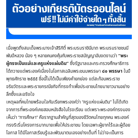
เมื่อพูดถึงสมเด็จพระนางเจ้าสิริกิติ์ พระบรมราชินีนาถ พระบรมราชชนนี
พันปีหลวง น้อง ๆ หลายคนคงคุ้นกับพระราชสมัญญาอันงดงามว่า
“พระ
ผู้ทรงเป็นแม่และครูแห่งแผ่นดิน”
ซึ่งรัฐบาลและกระทรวงศึกษาธิการ
ได้ถวายแด่พระองค์เนื่องในโอกาสเฉลิมพระชนมพรรษา
๘๐ พรรษา
ในปี
พุทธศักราช ๒๕๕๕ ชื่อนี้ไม่ได้เป็นเพียงคำยกย่อง แต่สะท้อนพระราช
จริยวัตรและพระราชกรณียกิจที่ทรงทำเพื่อประชาชนไทยมายาวนานอย่าง
ลึกซึ้งและจริงใจ
เหตุผลที่คนไทยพร้อมใจกันเรียกพระองค์ว่า “ครูแห่งแผ่นดิน” ไม่ได้เกิด
จากการที่พระองค์เคยสอนหนังสือในโรงเรียน แต่เพราะพระองค์ทรงมอง
เห็นว่า “การศึกษา” คือรากฐานสำคัญที่สุดของชีวิตคนไทยทุกคน พระองค์
ทรงริเริ่มโครงการมากมายเพื่อให้ประชาชน โดยเฉพาะผู้ยากไร้และผู้ด้อย
โอกาส ได้มีโอกาสเรียนรู้และพัฒนาตนเองอย่างเต็มที่ ไม่ว่าจะเป็นการ