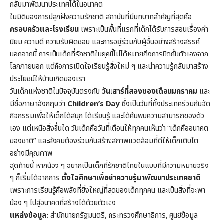
กลับมาพัฒนาประเทศได้ในอนาคต
ในมิติของการปลูกฝังความรักชาติ สถาบันที่มีบทบาทสำคัญที่สุดคือ
ครอบครัวและโรงเรียน
เพราะเป็นพื้นที่แรกที่เด็กได้รับการสอนเรื่องค่า
นิยม ความดี ความรับผิดชอบ และการอยู่ร่วมกับผู้อื่นอย่างสร้างสรรค์
นอกจากนี้ การเป็นเด็กที่รักชาติในยุคนี้ไม่ได้หมายถึงการปิดกั้นตัวเองจาก
โลกภายนอก แต่คือการเปิดใจเรียนรู้สิ่งใหม่ ๆ และนำความรู้กลับมาสร้าง
ประโยชน์ให้บ้านเกิดของเรา
วันเด็กแห่งชาติในปัจจุบันตรงกับ
วันเสาร์ที่สองของเดือนมกราคม
และ
มีชื่อภาษาอังกฤษว่า
Children’s Day
ซึ่งเป็นวันที่ทั้งประเทศร่วมกันจัด
กิจกรรมเพื่อให้เด็กได้สนุก ได้เรียนรู้ และได้ค้นพบความสามารถของตัว
เอง แต่เหนือสิ่งอื่นใด วันเด็กคือวันที่เตือนให้ทุกคนเห็นว่า “เด็กคืออนาคต
ของชาติ” และสังคมต้องร่วมกันสร้างสภาพแวดล้อมที่ดีให้เด็กเติบโต
อย่างมีคุณภาพ
สุดท้ายนี้ หากน้อง ๆ อยากเป็นเด็กที่รักชาติไทยในแบบที่มีความหมายจริง
ๆ ก็เริ่มได้จากการ
ตั้งใจศึกษาเพื่อนำความรู้มาพัฒนาประเทศชาติ
เพราะการเรียนรู้คือพลังที่ยิ่งใหญ่ที่สุดของเด็กทุกคน และเป็นสิ่งที่จะพา
น้อง ๆ ไปสู่อนาคตที่สร้างได้ด้วยตัวเอง
แหล่งข้อมูล:
สำนักนายกรัฐมนตรี, กระทรวงศึกษาธิการ, ศูนย์ข้อมูล