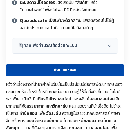
ระบบดาวน์โหลดเอง:
สังเกตปุ่ม
“สืบค้น”
หรือ
“ดาวน์โหลด”
เพื่อรับไฟล์ PDF หลังส่งคำตอบ
Quizeducate เป็นเพียงตัวกลาง:
แพลตฟอร์มไม่ใช่ผู้
ออกใบประกาศ และไม่มีอำนาจแก้ไขข้อมูลใดๆ
คลิกเพื่อคำนวณสัดส่วนคะแนน
ทำแบบทดสอบ
หวังว่าเรื่องราวที่นำมาฝากในวันนี้จะเป็นประโยชน์ต่อการพัฒนาทักษะของ
ทุกคนนะครับ สำหรับใครที่อยากต่อยอดความรู้ให้ลึกซึ้งยิ่งขึ้น บนเว็บไซต์
ของพี่แอดมินยังมี
เกียรติบัตรออนไลน์
และคลัง
ข้อสอบออนไลน์
อีก
มากมายที่คัดสรรมาจาก
มหาวิทยาลัย
และหน่วยงานที่น่าเชื่อถือ ไม่ว่าจะ
เป็นการ
ทำข้อสอบ
เพื่อ
วัดระดับ
ความรู้ในราย
วิชาคณิตศาสตร์
ภาษา
จีน หรือการ
สอบวัดระดับอังกฤษ
โดยเฉพาะ
ข้อสอบวัดระดับภาษา
อังกฤษ CEFR
ที่น้อง ๆ สามารถเลือก
ทดสอบ CEFR ออนไลน์
เพื่อ