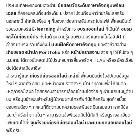
ประเมินทักษะของตนเองผ่าน
ข้อสอบวัดระดับภาษาอังกฤษพร้อม
เฉลย
ที่ครอบคลุมตั้งแต่ระดับ ม.ปลาย ไปจนถึงมหาวิทยาลัยเลยครับ
นอกจากนี้ สำหรับเพื่อน ๆ ที่มองหาช่องทางอัปเกรดโปรไฟล์ พี่แอดมินได้
รวบรวมคอร์ส
E-learning
สำหรับการ
อบรมออนไลน์
ที่เปิดให้
อบรม
ฟรีได้เกียรติบัตร
ทั้งในด้านความรู้คอมพิวเตอร์และเทคโนโลยี
AI
ที่
กำลังมาแรง รวมถึงยังมี
แบบฝึกหัดภาษาอังกฤษ
และตัวช่วยอย่าง
เท็มเพลตหน้าปก
Portfolio
หรือ
หน้าปกรายงาน
สวย ๆ ไว้ให้น้อง ๆ
ม.ปลาย ได้ดาวน์โหลดไปใช้ประกอบการยื่นพอร์ตฯ TCAS หรือสมัครเรียน
ต่อได้อย่างมืออาชีพ
สาระน่ารู้และ
เกียรติบัตรออนไลน์
เหล่านี้ พี่แอดมินตั้งใจอัปเดตข้อมูล
ใหม่ ๆ จากทั้ง กศน. และหน่วยงานรัฐต่าง ๆ เข้ามาทุกวันเพื่อให้ทันต่อ
เหตุการณ์เสมอ โดยทุกคนสามารถเลือกเข้าชมได้ง่าย ๆ ผ่านแถบเมนูด้าน
บน หรือมุมซ้ายบนสำหรับผู้ใช้งานผ่านโทรศัพท์มือถือครับ สุดท้ายนี้ขอ
ขอบคุณน้อง ๆ ทุกคนที่ติดตามบทความของพี่แอดมินเสมอมา หากมีข้อ
แนะนำหรือคำถามใด ๆ สามารถแจ้งพี่แอดมินได้ทันที หรือดูรายละเอียด
เพิ่มเติมได้ที่:
ศูนย์รวมเกียรติบัตรออนไลน์ และแบบทดสอบออนไลน์
ฟรี
ครับ