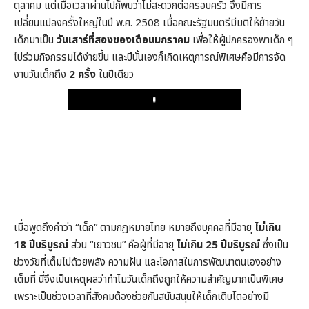
ตุลาคม แต่เมื่อเวลาผ่านไปก็พบว่าไม่สะดวกต่อครอบครัว จึงมีการ
เปลี่ยนแปลงครั้งใหญ่ในปี พ.ศ. 2508 เมื่อคณะรัฐมนตรีมีมติให้ย้ายวัน
เด็กมาเป็น
วันเสาร์ที่สองของเดือนมกราคม
เพื่อให้ผู้ปกครองพาเด็ก ๆ
ไปร่วมกิจกรรมได้ง่ายขึ้น และปีนั้นเองก็เกิดเหตุการณ์พิเศษคือมีการจัด
งานวันเด็กถึง
2 ครั้ง
ในปีเดียว
Play
เมื่อพูดถึงคำว่า “เด็ก” ตามกฎหมายไทย หมายถึงบุคคลที่มีอายุ
ไม่เกิน
18 ปีบริบูรณ์
ส่วน “เยาวชน” คือผู้ที่มีอายุ
ไม่เกิน 25 ปีบริบูรณ์
ซึ่งเป็น
ช่วงวัยที่เต็มไปด้วยพลัง ความฝัน และโอกาสในการพัฒนาตนเองอย่าง
เต็มที่ นี่จึงเป็นเหตุผลว่าทำไมวันเด็กถึงถูกให้ความสำคัญมากเป็นพิเศษ
เพราะเป็นช่วงเวลาที่สังคมต้องช่วยกันสนับสนุนให้เด็กเติบโตอย่างมี