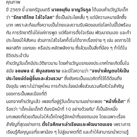
คุณภาพ
ปี 2569 นี้ นายกรัฐมนตรี
นายอนุทิน ชาญวีรกูล
ได้มอบคำขวัญวันเด็ก
ว่า
“รักชาติไทย ใส่ใจโลก”
ซึ่งเป็นประโยคสั้น ๆ แต่มีความหมายลึกซึ้ง
มาก เพราะสะท้อนทั้งความเป็นไทยและความรับผิดชอบต่อโลกใบนี้ไปพร้อม
กัน การรักชาติไม่ใช่แค่การพูด แต่คือการตั้งใจเรียน พัฒนาตนเอง และทำ
ประโยชน์ให้สังคม ส่วนการใส่ใจโลกก็เริ่มได้จากเรื่องง่าย ๆ เช่น ลดการใช้
พลาสติก แยกขยะ หรือประหยัดพลังงาน ซึ่งล้วนเป็นสิ่งที่น้อง ๆ ทำได้ใน
ชีวิตประจำวัน
คำขวัญวันเด็กมีประวัติยาวนาน โดยคำขวัญแรกของประเทศไทยเกิดขึ้นใน
สมัย
จอมพล ป. พิบูลสงคราม
และมีใจความว่า
“จงบำเพ็ญตนให้เป็น
ประโยชน์ต่อผู้อื่นและส่วนรวม”
ซึ่งยังคงเป็นแนวคิดที่ใช้ได้ดีจนถึง
ปัจจุบัน เพราะไม่ว่ายุคไหน การทำประโยชน์เพื่อส่วนรวมคือหัวใจสำคัญ
ของการเป็นพลเมืองที่ดี
นอกจากคำขวัญแล้ว เพลงที่อยู่คู่วันเด็กมานานอย่างเพลง
“หน้าที่เด็ก”
ที่
ร้องว่า “เด็กเอ๋ยเด็กดี ต้องมีหน้าที่ 10 อย่างด้วยกัน” ก็เป็นอีกหนึ่ง
บทเพลงที่ช่วยเตือนใจให้เด็กไทยรู้จักหน้าที่ของตนเอง โดยเฉพาะเรื่อง
สำคัญที่สุดอย่างการ
ตั้งใจศึกษาเล่าเรียนและพัฒนาตนเอง
เพราะการ
เรียนรู้คือกุญแจที่จะพาน้อง ๆ ไปสู่อนาคตที่ดี และทำให้สามารถนำความรู้