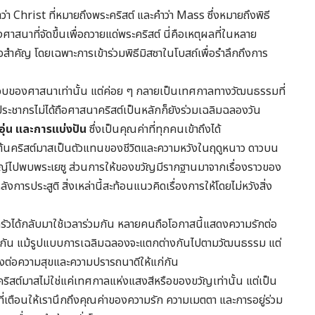
า Christ ที่หมายถึงพระคริสต์ และคำว่า Mass ซึ่งหมายถึงพิธี
สนาที่จัดขึ้นเพื่อถวายแด่พระคริสต์ นี่คือเหตุผลที่ในหลาย
สำคัญ โดยเฉพาะการเข้าร่วมพิธีมิสซาในโบสถ์เพื่อรำลึกถึงการ
ในกรอบของศาสนาเท่านั้น แต่ค่อย ๆ กลายเป็นเทศกาลทางวัฒนธรรมที่
ประชากรไม่ได้ถือศาสนาคริสต์เป็นหลักก็ยังร่วมเฉลิมฉลองวัน
ุ่น และการแบ่งปัน
ซึ่งเป็นคุณค่าที่ทุกคนเข้าถึงได้
น ต้นคริสต์มาสเป็นตัวแทนของชีวิตและความหวังในฤดูหนาว ดาวบน
ชญ์ไปพบพระเยซู ส่วนการให้ของขวัญมีรากฐานมาจากเรื่องราวของ
รประสูติ สิ่งเหล่านี้สะท้อนแนวคิดเรื่องการให้โดยไม่หวังสิ่ง
บครัวได้กลับมาใช้เวลาร่วมกัน หลายคนถือโอกาสนี้แสดงความรักต่อ
วมกัน แม้รูปแบบการเฉลิมฉลองจะแตกต่างกันไปตามวัฒนธรรม แต่
่งต่อความสุขและความปรารถนาดีให้แก่กัน
นคริสต์มาสไม่ใช่แค่เทศกาลแห่งแสงสีหรือของขวัญเท่านั้น แต่เป็น
ที่เตือนให้เรานึกถึงคุณค่าของความรัก ความเมตตา และการอยู่ร่วม