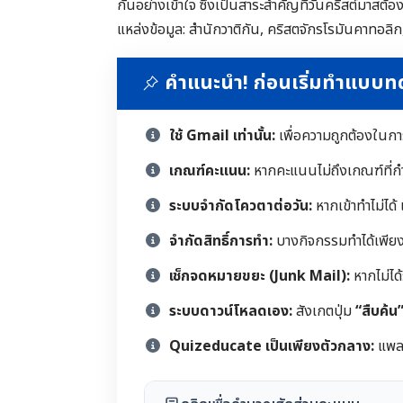
กันอย่างเข้าใจ ซึ่งเป็นสาระสำคัญที่วันคริสต์มาสต้อ
แหล่งข้อมูล: สำนักวาติกัน, คริสตจักรโรมันคาทอล
คำแนะนำ! ก่อนเริ่มทำแบบ
ใช้ Gmail เท่านั้น:
เพื่อความถูกต้องในก
เกณฑ์คะแนน:
หากคะแนนไม่ถึงเกณฑ์ที่ก
ระบบจำกัดโควตาต่อวัน:
หากเข้าทำไม่ได้
จำกัดสิทธิ์การทำ:
บางกิจกรรมทำได้เพียงคร
เช็กจดหมายขยะ (Junk Mail):
หากไม่ได
ระบบดาวน์โหลดเอง:
สังเกตปุ่ม
“สืบค้น
Quizeducate เป็นเพียงตัวกลาง:
แพลต