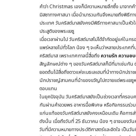
คำว่า Christmas เองก็มีความหมายลึกซึ้ง มาจากคำว่
มิสซาทางศาสนา เมื่อนำมารวมกันจึงหมายถึงพิธีทางศา
ประเทศ วันคริสต์มาสยังคงมีพิธีทางศาสนาเป็นหัวใจ
ประสูติของพระเยซู
เมื่อเวลาผ่านไป วันคริสต์มาสไม่ได้จำกัดอยู่แค่
แพร่หลายไปทั่วโลก น้อง ๆ จะเห็นว่าหลายประเทศที่
คริสต์มาส เพราะเทศกาลนี้สื่อถึง
ความรัก ความอบอ
สัญลักษณ์ต่าง ๆ ของวันคริสต์มาสก็มีที่มาเช่นกั
ยอดต้นไม้สื่อถึงดาวแห่งเบธเลเฮมที่นำทางนักปรา
นักปราชญ์สามคนที่นำของขวัญไปถวายแด่พระเยซูหลังกา
ตอบแทน
ในยุคปัจจุบัน วันคริสต์มาสยังเป็นช่วงเวลาที่ครอ
กันผ่านคำอวยพร อาหารมื้อพิเศษ หรือกิจกรรมร่
แก่นแท้ของวันคริสต์มาสยังคงเหมือนเดิม คือการส
ดังนั้น เมื่อถึงวันที่ 25 ธันวาคม น้อง ๆ อาจมองวั
วันที่มีความหมายทางประวัติศาสตร์และจิตใจ เป็นวัน