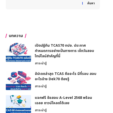
When autocomplete results are available use up and down
ค้นหา
บทความ
เปิดปฏิทิน TCAS70 ทปอ. ประกาศ
กำหนดการอย่างเป็นทางการ เช็กวันสอบ
ไทม์ไลน์สำคัญที่นี่
สาระน่ารู้
อัปเดตล่าสุด TCAS คืออะไร มีกี่รอบ สอบ
อะไรบ้าง Dek70 ต้องรู้
สาระน่ารู้
แจกฟรี ข้อสอบ A-Level 2568 พร้อม
เฉลย ดาวน์โหลดได้เลย
สาระน่ารู้