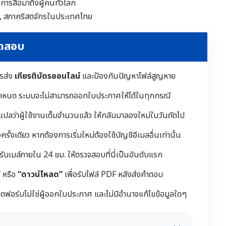
งการสื่อมาถึงผู้คนทั่วโลก
ิก, สภาคริสตจักรในประเทศไทย
ทดสอบ
ารส่ง
เกียรติบัตรออนไลน์
และป้องกันปัญหาไฟล์สูญหาย
ำหนด ระบบจะไม่สามารถออกใบประกาศให้ได้ในทุกกรณี
 แปลว่าผู้ใช้งานเต็มจำนวนแล้ว ให้กลับมาลองใหม่ในวันถัดไป
ั้งเดียว หากต้องการเริ่มใหม่ต้องใช้บัญชีอีเมลอื่นเท่านั้น
้รับเมล์ภายใน 24 ชม. ให้ตรวจสอบที่นี่เป็นอันดับแรก
”
หรือ
“ดาวน์โหลด”
เพื่อรับไฟล์ PDF หลังส่งคำตอบ
ฟอร์มไม่ใช่ผู้ออกใบประกาศ และไม่มีอำนาจแก้ไขข้อมูลใดๆ