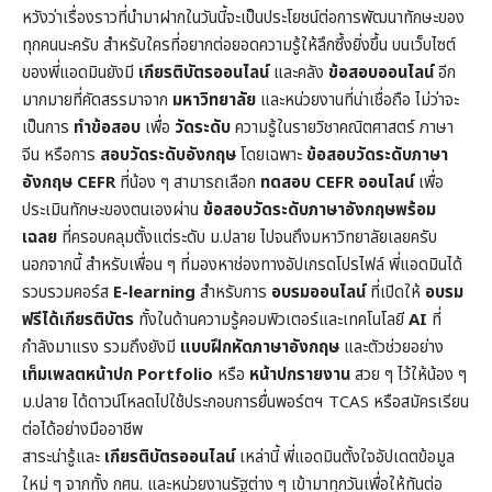
หวังว่าเรื่องราวที่นำมาฝากในวันนี้จะเป็นประโยชน์ต่อการพัฒนาทักษะของ
ทุกคนนะครับ สำหรับใครที่อยากต่อยอดความรู้ให้ลึกซึ้งยิ่งขึ้น บนเว็บไซต์
ของพี่แอดมินยังมี
เกียรติบัตรออนไลน์
และคลัง
ข้อสอบออนไลน์
อีก
มากมายที่คัดสรรมาจาก
มหาวิทยาลัย
และหน่วยงานที่น่าเชื่อถือ ไม่ว่าจะ
เป็นการ
ทำข้อสอบ
เพื่อ
วัดระดับ
ความรู้ในราย
วิชาคณิตศาสตร์
ภาษา
จีน หรือการ
สอบวัดระดับอังกฤษ
โดยเฉพาะ
ข้อสอบวัดระดับภาษา
อังกฤษ CEFR
ที่น้อง ๆ สามารถเลือก
ทดสอบ CEFR ออนไลน์
เพื่อ
ประเมินทักษะของตนเองผ่าน
ข้อสอบวัดระดับภาษาอังกฤษพร้อม
เฉลย
ที่ครอบคลุมตั้งแต่ระดับ ม.ปลาย ไปจนถึงมหาวิทยาลัยเลยครับ
นอกจากนี้ สำหรับเพื่อน ๆ ที่มองหาช่องทางอัปเกรดโปรไฟล์ พี่แอดมินได้
รวบรวมคอร์ส
E-learning
สำหรับการ
อบรมออนไลน์
ที่เปิดให้
อบรม
ฟรีได้เกียรติบัตร
ทั้งในด้านความรู้คอมพิวเตอร์และเทคโนโลยี
AI
ที่
กำลังมาแรง รวมถึงยังมี
แบบฝึกหัดภาษาอังกฤษ
และตัวช่วยอย่าง
เท็มเพลตหน้าปก
Portfolio
หรือ
หน้าปกรายงาน
สวย ๆ ไว้ให้น้อง ๆ
ม.ปลาย ได้ดาวน์โหลดไปใช้ประกอบการยื่นพอร์ตฯ TCAS หรือสมัครเรียน
ต่อได้อย่างมืออาชีพ
สาระน่ารู้และ
เกียรติบัตรออนไลน์
เหล่านี้ พี่แอดมินตั้งใจอัปเดตข้อมูล
ใหม่ ๆ จากทั้ง กศน. และหน่วยงานรัฐต่าง ๆ เข้ามาทุกวันเพื่อให้ทันต่อ