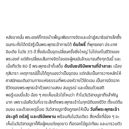
หลังจากนั้น พระองค์ก็ทรงบำเพ็ญเพียรทางจิตและเข้าสู่สมาธิอย่างลึกซึ้ง
จนกระทั่งได้ตรัสรู้เป็นพระพุทธเจ้าภายใต้
ต้นโพธิ์
ที่พุทธคยา ประเทศ
อินเดีย ในวัย 35 ปี ซึ่งนับเป็นจุดเปลี่ยนครั้งยิ่งใหญ่ ไม่ใช่แค่ในชีวิตของ
พระองค์ แต่ยังเปลี่ยนเส้นทางจิตใจของผู้คนนับล้านมาจนถึงทุกวันนี้ และ
เมื่อถึงวัย 80 ปี พระพุทธเจ้าก็เสด็จ
ดับขันธปรินิพพานที่ป่าสาละ
เมือง
กุสินารา เหตุการณ์นี้ไม่ได้ถูกมองว่าเป็นจุดจบ แต่กลับเป็นการวางหลักให้
ศาสนิกชนเดินตามทางแห่งธรรมที่พระองค์วางไว้ชัดเจน เป็นการปิดฉาก
ชีวิตของพระพุทธเจ้าด้วยความสงบ สมบูรณ์ และเปี่ยมด้วยสติ
พอรู้แบบนี้แล้ว น้อง ๆ คงเห็นแล้วใช่ไหมว่า ทำไมวันวิสาขบูชาถึงสำคัญ
มาก เพราะมันคือวันที่เราระลึกถึงพระพุทธเจ้าในทุกมิติของชีวิต ตั้งแต่ต้น
จนจบ และด้วยเหตุนี้เอง วันวิสาขบูชาจึงถูกยกให้เป็น
วันที่พระพุทธเจ้า
ประสูติ ตรัสรู้ และปรินิพพาน
พร้อมกันในวันเดียว สิ่งหนึ่งที่น้อง ๆ จะ
เห็นในวันวิสาขบูชาก็คือผู้คนแต่งชุดขาว ถือดอกไม้ธูปเทียน และมารวมตัว