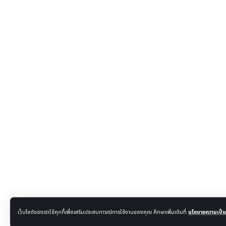
เว็บไซต์ของเราใช้คุกกี้เพื่อเสริมประสบการณ์การใช้งานของคุณ ศึกษาเพิ่มเติมที่
นโยบายความเป็นส