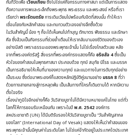
กันที่วัดเพื่อ
เวียนเทียน
ซึ่งไม่ใช่แค่กิจกรรมทางศาสนา แต่เป็นการแสดง
ถึงความเคารพและระลึกถึงพระพุทธ พระธรรม และพระสงฆ์ หรือที่เรา
เรียกว่า
พระรัตนตรัย
การเดินเวียนไปพร้อมกับจิตที่สงบนั้น ทำให้เรา
เชื่อมโยงกับหลักคำสอน และทบทวนตัวเองอย่างลึกซึ้งด้วย
ในวันสำคัญนี้ น้อง ๆ ก็จะได้เห็นคนไปทำบุญ ตักบาตร ฟังธรรม และรักษา
ศีล ซึ่งล้วนเป็นกิจกรรมที่ช่วยย้ำเตือนให้เรากลับมามองชีวิตของตัวเอง
อย่างมีสติ เพราะธรรมะของพระพุทธเจ้านั้น ไม่ใช่เรื่องไกลตัวเลย หลัง
จากที่พระองค์ตรัสรู้ สิ่งแรกที่พระองค์ทรงแสดงก็คือ
อริยสัจ 4
ซึ่งเป็น
หัวใจของคำสอนในพุทธศาสนา ประกอบด้วย ทุกข์ สมุทัย นิโรธ และมรรค
เป็นการอธิบายให้เห็นที่มาของความทุกข์ และแนวทางในการดับทุกข์อย่าง
เป็นระบบ ซึ่งต่อมาพระองค์ก็แสดงหลักปฏิบัติคู่ขนานอย่าง
มรรค 8
ที่ว่า
ด้วยทางสายกลางสู่การหลุดพ้น เป็นเส้นทางที่ใครก็เดินตามได้ หากมีความ
ตั้งใจจริง
เรื่องน่าภูมิใจอีกอย่างก็คือ วันวิสาขบูชาไม่ได้มีความหมายแค่ในไทย แต่ทั่ว
โลกก็ให้การยอมรับเหมือนกัน เพราะในปี
พ.ศ. 2542
องค์การ
สหประชาชาติ (UN) ได้มีมติรับรองให้วันวิสาขบูชาเป็น “วันสำคัญสากล
ของโลก” (International Day of Vesak) แสดงให้เห็นว่าคำสอนของ
พระพุทธเจ้านั้นมีคุณค่าในระดับโลก ไม่ใช่แค่จำกัดอยู่ในประเทศใดประเทศ