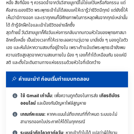
หนึ่ง สิ่งที่น้อง ๆ ควรจดจำจากวันวิสาขบูชานี้ไม่ใช่แค่วันหรือกิจกรรม แต่
คือสาระของชีวิต พระพุทธเจ้าไม่ได้สอนแค่ให้เรารู้ว่าชีวิตมีทุกข์ แต่ยังชี้ให้
เห็นว่ามีทางออก และเราทุกคนก็มีศักยภาพในการหลุดพ้นจากทุกข์เหล่านั้น
ได้ ถ้ารู้จักฝึกใจและเข้าใจชีวิตอย่างลึกซึ้ง
สุดท้ายนี้ วันวิสาขบูชาก็คือวันแห่งการกลับมาทบทวนหัวใจของพุทธศาสนา
อีกครั้งหนึ่ง เป็นช่วงเวลาที่ให้เราชะลอความวุ่นวาย มานั่งนิ่ง ๆ มองดูใจตัว
เอง และหันไปหาความสงบที่อยู่ข้างใน เพราะถ้าแม้แต่พระพุทธเจ้ายังพบ
ความจริงสูงสุดจากความสงบภายใน น้อง ๆ เองก็ทำได้เหมือนกัน ขอแค่มี
สติ และตั้งใจเดินตามทางแห่งธรรมด้วยหัวใจที่เปิดกว้าง
คำแนะนำ! ก่อนเริ่มทำแบบทดสอบ
ใช้ Gmail เท่านั้น:
เพื่อความถูกต้องในการส่ง
เกียรติบัตร
ออนไลน์
และป้องกันปัญหาไฟล์สูญหาย
เกณฑ์คะแนน:
หากคะแนนไม่ถึงเกณฑ์ที่กำหนด ระบบจะไม่
สามารถออกใบประกาศให้ได้ในทุกกรณี
ระบบจำกัดโควตาต่อวัน:
หากเข้าทำไม่ได้ แปลว่าผู้ใช้งาน