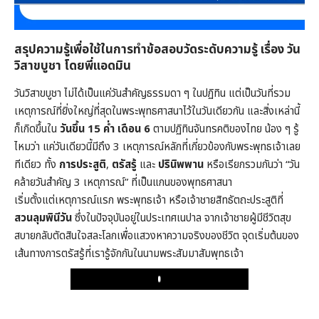
สรุปความรู้เพื่อใช้ในการทำข้อสอบวัดระดับความรู้ เรื่อง วัน
วิสาขบูชา โดยพี่แอดมิน
วันวิสาขบูชา ไม่ได้เป็นแค่วันสำคัญธรรมดา ๆ ในปฏิทิน แต่เป็นวันที่รวม
เหตุการณ์ที่ยิ่งใหญ่ที่สุดในพระพุทธศาสนาไว้ในวันเดียวกัน และสิ่งเหล่านี้
ก็เกิดขึ้นใน
วันขึ้น 15 ค่ำ เดือน 6
ตามปฏิทินจันทรคติของไทย น้อง ๆ รู้
ไหมว่า แค่วันเดียวนี้มีถึง 3 เหตุการณ์หลักที่เกี่ยวข้องกับพระพุทธเจ้าเลย
ทีเดียว ทั้ง
การประสูติ
,
ตรัสรู้
และ
ปรินิพพาน
หรือเรียกรวมกันว่า “วัน
คล้ายวันสำคัญ 3 เหตุการณ์” ที่เป็นแกนของพุทธศาสนา
เริ่มตั้งแต่เหตุการณ์แรก พระพุทธเจ้า หรือเจ้าชายสิทธัตถะประสูติที่
สวนลุมพินีวัน
ซึ่งในปัจจุบันอยู่ในประเทศเนปาล จากเจ้าชายผู้มีชีวิตสุข
สบายกลับตัดสินใจสละโลกเพื่อแสวงหาความจริงของชีวิต จุดเริ่มต้นของ
เส้นทางการตรัสรู้ที่เรารู้จักกันในนามพระสัมมาสัมพุทธเจ้า
Play