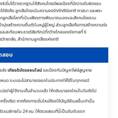
งริเริ่มได้วางรากฐานให้สังคมไทยมีพลเมืองที่มีความรับผิดชอบ
ห็นได้ชัดคือ ลูกเสือไทยเน้นความจงรักภักดีต่อชาติ ศาสนา และพระ
จากลูกเสือโลกที่เน้นเพียงการพัฒนาตนเองและสังคมโดยรวม
่ามุ่งสร้างความตื่นตัวในหมู่ผู้ใหญ่ ส่วนลูกเสือคือการสร้างความต่อ
นและสะท้อนพระราชวิสัยทัศน์ที่กว้างไกลของรัชกาลที่ 6
ุธวิทยาลัย, สำนักงานลูกเสือแห่งชาติ
ทดสอบ
ารส่ง
เกียรติบัตรออนไลน์
และป้องกันปัญหาไฟล์สูญหาย
ำหนด ระบบจะไม่สามารถออกใบประกาศให้ได้ในทุกกรณี
 แปลว่าผู้ใช้งานเต็มจำนวนแล้ว ให้กลับมาลองใหม่ในวันถัดไป
ั้งเดียว หากต้องการเริ่มใหม่ต้องใช้บัญชีอีเมลอื่นเท่านั้น
้รับเมล์ภายใน 24 ชม. ให้ตรวจสอบที่นี่เป็นอันดับแรก