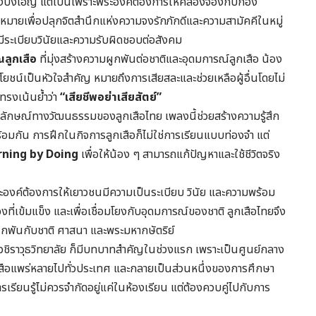
่องบังเอิญ แต่เป็นเพราะพระองค์ต้องการให้คล้องจองกับกอง
ป้าหมายเพื่อปลุกจิตสำนึกแห่งความจงรักภักดีและความสามัคคีในหมู่
้มีระเบียบวินัยและความรับผิดชอบต่อสังคม
ลูกเสือ
ที่มุ่งสร้างความผูกพันต่อชาติและอุดมการณ์ลูกเสือ น้อง
ะโยชน์เป็นหัวใจสำคัญ หมายถึงการเสียสละและช่วยเหลือผู้อื่นโดยไม่
ทรงเน้นย้ำว่า
“เสียชีพอย่าเสียสัตย์”
ลักษณ์ทางวัฒนธรรมของลูกเสือไทย เพลงนี้ช่วยสร้างความรู้สึก
้อมกัน การฝึกในกิจการลูกเสือก็ไม่ใช่การเรียนแบบท่องจำ แต่
rning by Doing
เพื่อให้น้อง ๆ สามารถแก้ปัญหาและใช้ชีวิตจริง
ระองค์ต้องการให้เยาวชนมีความเป็นระเบียบ วินัย และความพร้อม
องที่เข้มแข็ง และเพื่อเชื่อมโยงกับอุดมการณ์ของชาติ ลูกเสือไทยจึง
กพันกับชาติ ศาสนา และพระมหากษัตริย์
่อวชิราวุธวิทยาลัย ก็มีบทบาทสำคัญในช่วงแรก เพราะเป็นศูนย์กลาง
กเสือแพร่หลายไปทั่วประเทศ และกลายเป็นส่วนหนึ่งของการศึกษา
ารเรียนรู้ไม่ควรจำกัดอยู่แค่ในห้องเรียน แต่ต้องควบคู่ไปกับการ