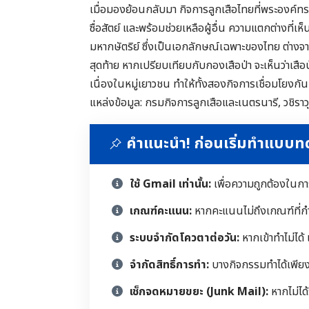
เมื่อมองย้อนกลับมา กิจการลูกเสือไทยที่พระองค์ทร
ซื่อสัตย์ และพร้อมช่วยเหลือผู้อื่น ความแตกต่างที่เ
มหากษัตริย์ ซึ่งเป็นเอกลักษณ์เฉพาะของไทย ต่าง
สุดท้าย หากเปรียบเทียบกับกองเสือป่า จะเห็นว่าเสือป
เนื่องในหมู่เยาวชน ทำให้ทั้งสองกิจการเชื่อมโยงกั
แหล่งข้อมูล: กรมกิจการลูกเสือและเนตรนารี, วชิราว
คำแนะนำ! ก่อนเริ่มทำแบบ
ใช้ Gmail เท่านั้น:
เพื่อความถูกต้องในก
เกณฑ์คะแนน:
หากคะแนนไม่ถึงเกณฑ์ที่ก
ระบบจำกัดโควตาต่อวัน:
หากเข้าทำไม่ได้
จำกัดสิทธิ์การทำ:
บางกิจกรรมทำได้เพียงคร
เช็กจดหมายขยะ (Junk Mail):
หากไม่ได