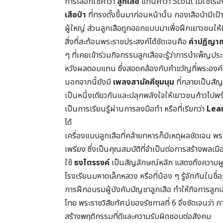
การเลือกใช้คำว่า
ลูกเสือ
แทนคำว่า Scout ไม่ใช่เรื
เสือป่า
ที่ทรงตั้งขึ้นมาก่อนหน้านั้น กองเสือป่ามีเ
ผู้ใหญ่ ส่วนลูกเสือถูกออกแบบมาเพื่อฝึกเยาวชนให
สิ่งที่สะท้อนพระราชประสงค์ได้ชัดเจนคือ
คำปฏิญาณ
ๆ ที่เคยเข้าร่วมกิจกรรมลูกเสือจะรู้ว่าการบำเพ็ญปร
หวังผลตอบแทน ซึ่งสอดคล้องกับคำขวัญที่พระองค์
นอกจากนี้ยังมี
เพลงสามัคคีชุมนุม
ที่กลายเป็นสัญ
เป็นหนึ่งเดียวกันและปลุกพลังใจให้เยาวชนก้าวไปพร
เป็นการเรียนรู้ผ่านการลงมือทำ หรือที่เรียกว่า
Lea
ได้
เครื่องแบบลูกเสือที่คล้ายทหารก็มีเหตุผลชัดเจน พ
เพรียง ซึ่งเป็นคุณสมบัติที่จำเป็นต่อการสร้างพลเมื
ใช้
ธงไตรรงค์
เป็นสัญลักษณ์หลัก แสดงถึงความผู
โรงเรียนมหาดเล็กหลวง หรือที่น้อง ๆ รู้จักกันในชื
การฝึกอบรมผู้บังคับบัญชาลูกเสือ ทำให้กิจการลู
ไทย พระราชวิสัยทัศน์ของรัชกาลที่ 6 จึงชัดเจนว่า ก
สร้างพฤติกรรมที่ดีและความรับผิดชอบต่อสังคม