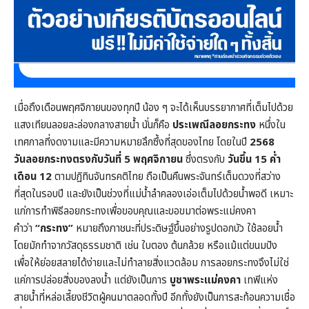
เมื่อถึงเดือนพฤศจิกายนของทุกปี น้อง ๆ จะได้เห็นบรรยากาศที่เต็มไปด้วย
แสงเทียนลอยละล่องกลางสายน้ำ นั่นก็คือ
ประเพณีลอยกระทง
หนึ่งใน
เทศกาลที่งดงามและมีความหมายลึกซึ้งที่สุดของไทย โดยในปี
2568
วันลอยกระทงตรงกับวันที่ 5 พฤศจิกายน
ซึ่งตรงกับ
วันขึ้น 15 ค่ำ
เดือน 12
ตามปฏิทินจันทรคติไทย ถือเป็นคืนพระจันทร์เต็มดวงที่สว่าง
ที่สุดในรอบปี และยังเป็นช่วงที่แม่น้ำลำคลองเอ่อเต็มไปด้วยน้ำพอดี เหมาะ
แก่การทำพิธีลอยกระทงเพื่อขอบคุณและขอขมาต่อพระแม่คงคา
คำว่า
“กระทง”
หมายถึงภาชนะที่ประดิษฐ์ขึ้นอย่างรูปดอกบัว ใช้ลอยน้ำ
โดยมักทำจากวัสดุธรรมชาติ เช่น ใบตอง ต้นกล้วย หรือแม้แต่ขนมปัง
เพื่อให้ย่อยสลายได้ง่ายและไม่ทำลายสิ่งแวดล้อม การลอยกระทงจึงไม่ใช่
แค่การปล่อยสิ่งของลงน้ำ แต่ยังเป็นการ
บูชาพระแม่คงคา
เทพีแห่ง
สายน้ำที่หล่อเลี้ยงชีวิตผู้คนมาตลอดทั้งปี อีกทั้งยังเป็นการสะท้อนความเชื่อ