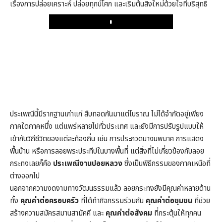
เรื่องการปล่อยเคราะห์ ปล่อยทุกข์โศก และเริ่มต้นสิ่งใหม่ด้วยใจที่บริสุทธิ์
Play
ประเพณีนี้มีรากฐานเก่าแก่ สืบทอดกันมาแต่โบราณ ไม่ได้จำกัดอยู่เพียง
ภาคใดภาคหนึ่ง แต่แพร่หลายไปทั่วประเทศ และยังมีการปรับรูปแบบให้
เข้ากับวิถีชีวิตของแต่ละท้องถิ่น เช่น การประกวดนางนพมาศ การแสดง
พื้นบ้าน หรือการลอยพระประทีปในบางพื้นที่ แต่สิ่งที่ไม่เกี่ยวข้องกับลอย
กระทงเลยก็คือ
ประเพณีงานปอยหลวง
ซึ่งเป็นพิธีกรรมของภาคเหนือที่
ต่างออกไป
นอกจากความงดงามทางวัฒนธรรมแล้ว ลอยกระทงยังมีคุณค่าหลายด้าน
ทั้ง
คุณค่าต่อครอบครัว
ที่ได้ทำกิจกรรมร่วมกัน
คุณค่าต่อชุมชน
ที่ช่วย
สร้างความสมัครสมานสามัคคี และ
คุณค่าต่อสังคม
ที่กระตุ้นให้ทุกคน