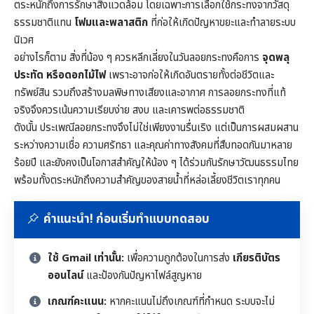
ตระหนักถึงการรักษาสิ่งแวดล้อม โดยเฉพาะการเลือกใช้กระทงจากวัสดุ
ธรรมชาติแทน
โฟมและพลาสติก
ที่ก่อให้เกิดปัญหาขยะและทำลายระบบ
นิเวศ
อย่างไรก็ตาม สิ่งที่น้อง ๆ ควรหลีกเลี่ยงในวันลอยกระทงคือการ
จุดพลุ
ประทัด หรือดอกไม้ไฟ
เพราะอาจก่อให้เกิดอันตรายทั้งต่อชีวิตและ
ทรัพย์สิน รวมถึงสร้างมลพิษทางเสียงและอากาศ การลอยกระทงที่แท้
จริงจึงควรเน้นความเรียบง่าย สงบ และเคารพต่อธรรมชาติ
ดังนั้น ประเพณีลอยกระทงจึงไม่ใช่เพียงงานรื่นเริง แต่เป็นการผสมผสาน
ระหว่างความเชื่อ ความศรัทธา และคุณค่าทางสังคมที่สืบทอดกันมาหลาย
ร้อยปี และยังคงเป็นโอกาสสำคัญให้น้อง ๆ ได้ร่วมกันรักษาวัฒนธรรมไทย
พร้อมทั้งตระหนักถึงความสำคัญของสายน้ำที่หล่อเลี้ยงชีวิตเราทุกคน
คำแนะนำ! ก่อนเริ่มทำแบบทดสอบ
ใช้ Gmail เท่านั้น:
เพื่อความถูกต้องในการส่ง
เกียรติบัตร
ออนไลน์
และป้องกันปัญหาไฟล์สูญหาย
เกณฑ์คะแนน:
หากคะแนนไม่ถึงเกณฑ์ที่กำหนด ระบบจะไม่