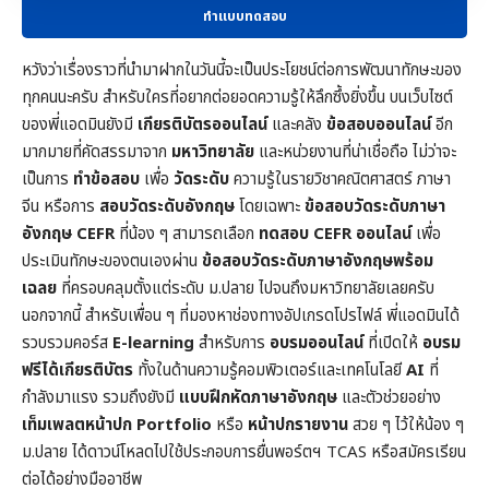
ทำแบบทดสอบ
หวังว่าเรื่องราวที่นำมาฝากในวันนี้จะเป็นประโยชน์ต่อการพัฒนาทักษะของ
ทุกคนนะครับ สำหรับใครที่อยากต่อยอดความรู้ให้ลึกซึ้งยิ่งขึ้น บนเว็บไซต์
ของพี่แอดมินยังมี
เกียรติบัตรออนไลน์
และคลัง
ข้อสอบออนไลน์
อีก
มากมายที่คัดสรรมาจาก
มหาวิทยาลัย
และหน่วยงานที่น่าเชื่อถือ ไม่ว่าจะ
เป็นการ
ทำข้อสอบ
เพื่อ
วัดระดับ
ความรู้ในราย
วิชาคณิตศาสตร์
ภาษา
จีน หรือการ
สอบวัดระดับอังกฤษ
โดยเฉพาะ
ข้อสอบวัดระดับภาษา
อังกฤษ CEFR
ที่น้อง ๆ สามารถเลือก
ทดสอบ CEFR ออนไลน์
เพื่อ
ประเมินทักษะของตนเองผ่าน
ข้อสอบวัดระดับภาษาอังกฤษพร้อม
เฉลย
ที่ครอบคลุมตั้งแต่ระดับ ม.ปลาย ไปจนถึงมหาวิทยาลัยเลยครับ
นอกจากนี้ สำหรับเพื่อน ๆ ที่มองหาช่องทางอัปเกรดโปรไฟล์ พี่แอดมินได้
รวบรวมคอร์ส
E-learning
สำหรับการ
อบรมออนไลน์
ที่เปิดให้
อบรม
ฟรีได้เกียรติบัตร
ทั้งในด้านความรู้คอมพิวเตอร์และเทคโนโลยี
AI
ที่
กำลังมาแรง รวมถึงยังมี
แบบฝึกหัดภาษาอังกฤษ
และตัวช่วยอย่าง
เท็มเพลตหน้าปก
Portfolio
หรือ
หน้าปกรายงาน
สวย ๆ ไว้ให้น้อง ๆ
ม.ปลาย ได้ดาวน์โหลดไปใช้ประกอบการยื่นพอร์ตฯ TCAS หรือสมัครเรียน
ต่อได้อย่างมืออาชีพ