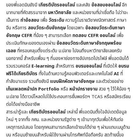
ของพี่แอดมินยังมี
เกียรติบัตรออนไลน์
และคลัง
ข้อสอบออนไลน์
อีก
มากมายที่คัดสรรมาจาก
มหาวิทยาลัย
และหน่วยงานที่น่าเชื่อถือ ไม่ว่าจะ
เป็นการ
ทำข้อสอบ
เพื่อ
วัดระดับ
ความรู้ในราย
วิชาคณิตศาสตร์
ภาษา
จีน หรือการ
สอบวัดระดับอังกฤษ
โดยเฉพาะ
ข้อสอบวัดระดับภาษา
อังกฤษ CEFR
ที่น้อง ๆ สามารถเลือก
ทดสอบ CEFR ออนไลน์
เพื่อ
ประเมินทักษะของตนเองผ่าน
ข้อสอบวัดระดับภาษาอังกฤษพร้อม
เฉลย
ที่ครอบคลุมตั้งแต่ระดับ ม.ปลาย ไปจนถึงมหาวิทยาลัยเลยครับ
นอกจากนี้ สำหรับเพื่อน ๆ ที่มองหาช่องทางอัปเกรดโปรไฟล์ พี่แอดมินได้
รวบรวมคอร์ส
E-learning
สำหรับการ
อบรมออนไลน์
ที่เปิดให้
อบรม
ฟรีได้เกียรติบัตร
ทั้งในด้านความรู้คอมพิวเตอร์และเทคโนโลยี
AI
ที่
กำลังมาแรง รวมถึงยังมี
แบบฝึกหัดภาษาอังกฤษ
และตัวช่วยอย่าง
เท็มเพลตหน้าปก
Portfolio
หรือ
หน้าปกรายงาน
สวย ๆ ไว้ให้น้อง ๆ
ม.ปลาย ได้ดาวน์โหลดไปใช้ประกอบการยื่นพอร์ตฯ TCAS หรือสมัครเรียน
ต่อได้อย่างมืออาชีพ
สาระน่ารู้และ
เกียรติบัตรออนไลน์
เหล่านี้ พี่แอดมินตั้งใจอัปเดตข้อมูล
ใหม่ ๆ จากทั้ง กศน. และหน่วยงานรัฐต่าง ๆ เข้ามาทุกวันเพื่อให้ทันต่อ
เหตุการณ์เสมอ โดยทุกคนสามารถเลือกเข้าชมได้ง่าย ๆ ผ่านแถบเมนูด้าน
บน หรือมุมซ้ายบนสำหรับผู้ใช้งานผ่านโทรศัพท์มือถือครับ สุดท้ายนี้ขอ