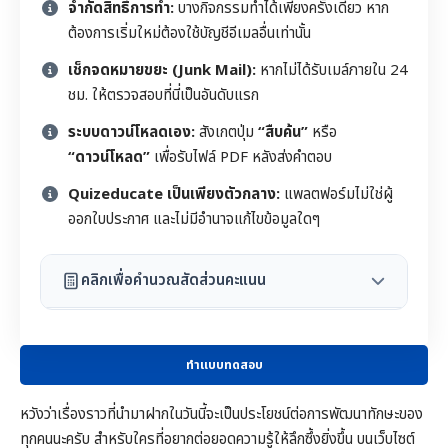
จำกัดสิทธิ์การทำ:
บางกิจกรรมทำได้เพียงครั้งเดียว หาก
ต้องการเริ่มใหม่ต้องใช้บัญชีอีเมลอื่นเท่านั้น
เช็กจดหมายขยะ (Junk Mail):
หากไม่ได้รับเมล์ภายใน 24
ชม. ให้ตรวจสอบที่นี่เป็นอันดับแรก
ระบบดาวน์โหลดเอง:
สังเกตปุ่ม
“สืบค้น”
หรือ
“ดาวน์โหลด”
เพื่อรับไฟล์ PDF หลังส่งคำตอบ
Quizeducate เป็นเพียงตัวกลาง:
แพลตฟอร์มไม่ใช่ผู้
ออกใบประกาศ และไม่มีอำนาจแก้ไขข้อมูลใดๆ
คลิกเพื่อคำนวณสัดส่วนคะแนน
ทำแบบทดสอบ
หวังว่าเรื่องราวที่นำมาฝากในวันนี้จะเป็นประโยชน์ต่อการพัฒนาทักษะของ
ทุกคนนะครับ สำหรับใครที่อยากต่อยอดความรู้ให้ลึกซึ้งยิ่งขึ้น บนเว็บไซต์