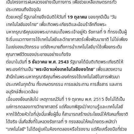
เป็นโครงการฝนหลวงอย่างเป็นทางการ เพื่อช่วยเหลือเกษตรกรทั่ว
ประเทศจนถึงปัจจุบัน
ด้วยเหตุนี้ รัฐบาลไทยจึงมีมติให้วันที่
19 ตุลาคม
ของทุกปีเป็น “วัน
เทคโนโลยีของไทย” เพื่อเทิดพระเกียรติและน้อมรำลึกถึงพระ
มหากรุณาธิคุณของพระบาทสมเด็จพระเจ้าอยู่หัว รัชกาลที่ 9 ที่ทรงเป็นผู้
ริเริ่มแนวทางการใช้เทคโนโลยีและวิทยาศาสตร์เพื่อพัฒนาชาติ ไม่ใช่เพียง
ในแง่ของนวัตกรรม แต่ยังหมายถึงการนำเทคโนโลยีมาใช้เพื่อยกระดับ
คุณภาพชีวิตของประชาชนอย่างแท้จริง
ต่อมาในวันที่
5 ธันวาคม พ.ศ. 2543
รัฐบาลได้มีมติเทิดพระเกียรติให้
พระองค์ท่านเป็น “
พระบิดาแห่งเทคโนโลยีของไทย
” เพื่อแสดงความ
สำนึกในพระมหากรุณาธิคุณที่พระองค์ทรงใช้เทคโนโลยีในการพัฒนา
ประเทศในทุกด้าน ทั้งเกษตรกรรม การชลประทาน การสื่อสาร และการ
อนุรักษ์สิ่งแวดล้อม
เมื่อมองย้อนกลับไป เหตุการณ์วันที่ 19 ตุลาคม พ.ศ. 2515 จึงไม่ได้เป็น
แค่การทดลองทางวิทยาศาสตร์ แต่คือบทพิสูจน์ว่าความรู้และเทคโนโลยี
หากใช้ด้วยหัวใจที่มุ่งมั่นเพื่อผู้อื่น ก็สามารถสร้างประโยชน์ให้กับคนทั้งชาติ
ได้จริง นั่นคือสิ่งที่ในหลวงรัชกาลที่ 9 ทรงสอนให้คนไทยตระหนักว่า
“เทคโนโลยี” ไม่ได้อยู่แค่ในห้องทดลองหรือโรงงาน แต่คือเครื่องมือที่ช่วย