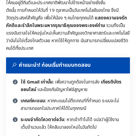
ให้คนอยู่ดีกินดีและประเทศชาติพัฒนาไปข้างหน้าอย่างยั่งยืน
ดังนั้น การกำหนดให้วันที่ 19 ตุลาคมเป็นวันเทคโนโลยีของไทย จึงมี
วัตถุประสงค์สำคัญคือ เพื่อให้น้อง ๆ คนไทยทุกคนได้
แสดงความจงรัก
ภักดีและรำลึกในพระมหากรุณาธิคุณของพระองค์ท่าน
รวมถึงเป็น
แรงบันดาลใจให้คนรุ่นใหม่เห็นความสำคัญของวิทยาศาสตร์และเทคโนโลยี
ว่ามันไม่ใช่เรื่องไกลตัวเลย หากใช้ให้ถูกทาง มันสามารถเปลี่ยนแปลงชีวิต
คนได้ทั้งประเทศ
คำแนะนำ! ก่อนเริ่มทำแบบทดสอบ
ใช้ Gmail เท่านั้น:
เพื่อความถูกต้องในการส่ง
เกียรติบัตร
ออนไลน์
และป้องกันปัญหาไฟล์สูญหาย
เกณฑ์คะแนน:
หากคะแนนไม่ถึงเกณฑ์ที่กำหนด ระบบจะไม่
สามารถออกใบประกาศให้ได้ในทุกกรณี
ระบบจำกัดโควตาต่อวัน:
หากเข้าทำไม่ได้ แปลว่าผู้ใช้งาน
เต็มจำนวนแล้ว ให้กลับมาลองใหม่ในวันถัดไป