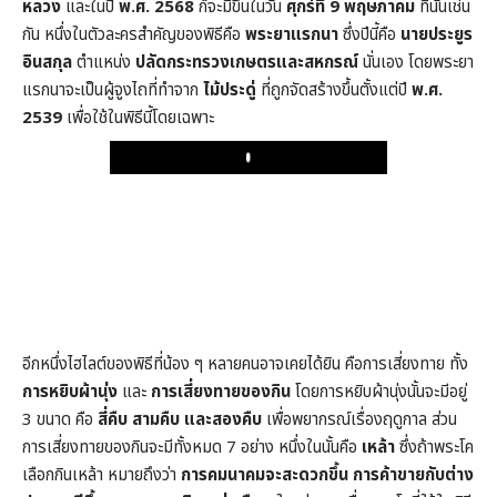
หลวง
และในปี
พ.ศ. 2568
ก็จะมีขึ้นในวัน
ศุกร์ที่ 9 พฤษภาคม
ที่นั่นเช่น
กัน หนึ่งในตัวละครสำคัญของพิธีคือ
พระยาแรกนา
ซึ่งปีนี้คือ
นายประยูร
อินสกุล
ตำแหน่ง
ปลัดกระทรวงเกษตรและสหกรณ์
นั่นเอง โดยพระยา
แรกนาจะเป็นผู้จูงไถที่ทำจาก
ไม้ประดู่
ที่ถูกจัดสร้างขึ้นตั้งแต่ปี
พ.ศ.
2539
เพื่อใช้ในพิธีนี้โดยเฉพาะ
Play
อีกหนึ่งไฮไลต์ของพิธีที่น้อง ๆ หลายคนอาจเคยได้ยิน คือการเสี่ยงทาย ทั้ง
การหยิบผ้านุ่ง
และ
การเสี่ยงทายของกิน
โดยการหยิบผ้านุ่งนั้นจะมีอยู่
3 ขนาด คือ
สี่คืบ สามคืบ และสองคืบ
เพื่อพยากรณ์เรื่องฤดูกาล ส่วน
การเสี่ยงทายของกินจะมีทั้งหมด 7 อย่าง หนึ่งในนั้นคือ
เหล้า
ซึ่งถ้าพระโค
เลือกกินเหล้า หมายถึงว่า
การคมนาคมจะสะดวกขึ้น การค้าขายกับต่าง