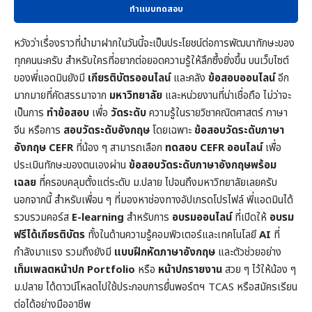
ทำแบบทดสอบ
หวังว่าเรื่องราวที่นำมาฝากในวันนี้จะเป็นประโยชน์ต่อการพัฒนาทักษะของ
ทุกคนนะครับ สำหรับใครที่อยากต่อยอดความรู้ให้ลึกซึ้งยิ่งขึ้น บนเว็บไซต์
ของพี่แอดมินยังมี
เกียรติบัตรออนไลน์
และคลัง
ข้อสอบออนไลน์
อีก
มากมายที่คัดสรรมาจาก
มหาวิทยาลัย
และหน่วยงานที่น่าเชื่อถือ ไม่ว่าจะ
เป็นการ
ทำข้อสอบ
เพื่อ
วัดระดับ
ความรู้ในราย
วิชาคณิตศาสตร์
ภาษา
จีน หรือการ
สอบวัดระดับอังกฤษ
โดยเฉพาะ
ข้อสอบวัดระดับภาษา
อังกฤษ CEFR
ที่น้อง ๆ สามารถเลือก
ทดสอบ CEFR ออนไลน์
เพื่อ
ประเมินทักษะของตนเองผ่าน
ข้อสอบวัดระดับภาษาอังกฤษพร้อม
เฉลย
ที่ครอบคลุมตั้งแต่ระดับ ม.ปลาย ไปจนถึงมหาวิทยาลัยเลยครับ
นอกจากนี้ สำหรับเพื่อน ๆ ที่มองหาช่องทางอัปเกรดโปรไฟล์ พี่แอดมินได้
รวบรวมคอร์ส
E-learning
สำหรับการ
อบรมออนไลน์
ที่เปิดให้
อบรม
ฟรีได้เกียรติบัตร
ทั้งในด้านความรู้คอมพิวเตอร์และเทคโนโลยี
AI
ที่
กำลังมาแรง รวมถึงยังมี
แบบฝึกหัดภาษาอังกฤษ
และตัวช่วยอย่าง
เท็มเพลตหน้าปก
Portfolio
หรือ
หน้าปกรายงาน
สวย ๆ ไว้ให้น้อง ๆ
ม.ปลาย ได้ดาวน์โหลดไปใช้ประกอบการยื่นพอร์ตฯ TCAS หรือสมัครเรียน
ต่อได้อย่างมืออาชีพ