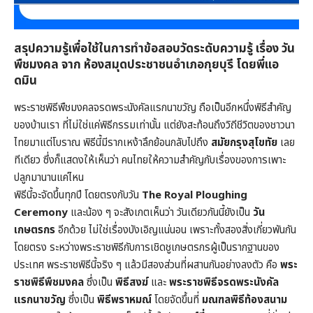
สรุปความรู้เพื่อใช้ในการทำข้อสอบวัดระดับความรู้ เรื่อง วัน
พืชมงคล จาก ห้องสมุดประชาชนอำเภอกุยบุรี โดยพี่แอ
ดมิน
พระราชพิธีพืชมงคลจรดพระนังคัลแรกนาขวัญ ถือเป็นอีกหนึ่งพิธีสำคัญ
ของบ้านเรา ที่ไม่ใช่แค่พิธีกรรมเท่านั้น แต่ยังสะท้อนถึงวิถีชีวิตของชาวนา
ไทยมาแต่โบราณ พิธีนี้มีรากเหง้าลึกย้อนกลับไปถึง
สมัยกรุงสุโขทัย
เลย
ทีเดียว ซึ่งก็แสดงให้เห็นว่า คนไทยให้ความสำคัญกับเรื่องของการเพาะ
ปลูกมานานแค่ไหน
พิธีนี้จะจัดขึ้นทุกปี โดยตรงกับวัน
The Royal Ploughing
Ceremony
และน้อง ๆ จะสังเกตเห็นว่า วันเดียวกันนี้ยังเป็น
วัน
เกษตรกร
อีกด้วย ไม่ใช่เรื่องบังเอิญแน่นอน เพราะทั้งสองสิ่งเกี่ยวพันกัน
โดยตรง ระหว่างพระราชพิธีกับการเชิดชูเกษตรกรผู้เป็นรากฐานของ
ประเทศ พระราชพิธีนี้จริง ๆ แล้วมีสองส่วนที่ผสานกันอย่างลงตัว คือ
พระ
ราชพิธีพืชมงคล
ซึ่งเป็น
พิธีสงฆ์
และ
พระราชพิธีจรดพระนังคัล
แรกนาขวัญ
ซึ่งเป็น
พิธีพราหมณ์
โดยจัดขึ้นที่
มณฑลพิธีท้องสนาม