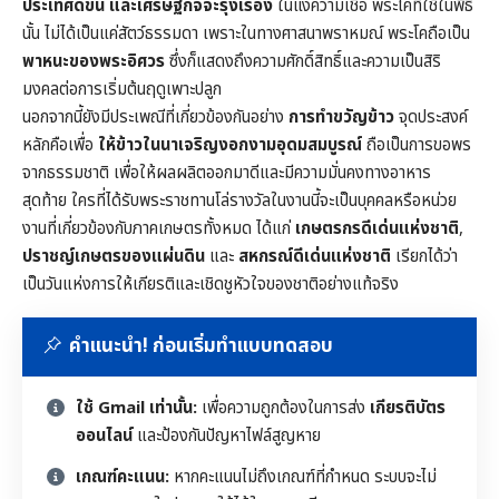
ประเทศดีขึ้น และเศรษฐกิจจะรุ่งเรือง
ในแง่ความเชื่อ พระโคที่ใช้ในพิธี
นั้น ไม่ได้เป็นแค่สัตว์ธรรมดา เพราะในทางศาสนาพราหมณ์ พระโคถือเป็น
พาหนะของพระอิศวร
ซึ่งก็แสดงถึงความศักดิ์สิทธิ์และความเป็นสิริ
มงคลต่อการเริ่มต้นฤดูเพาะปลูก
นอกจากนี้ยังมีประเพณีที่เกี่ยวข้องกันอย่าง
การทำขวัญข้าว
จุดประสงค์
หลักคือเพื่อ
ให้ข้าวในนาเจริญงอกงามอุดมสมบูรณ์
ถือเป็นการขอพร
จากธรรมชาติ เพื่อให้ผลผลิตออกมาดีและมีความมั่นคงทางอาหาร
สุดท้าย ใครที่ได้รับพระราชทานโล่รางวัลในงานนี้จะเป็นบุคคลหรือหน่วย
งานที่เกี่ยวข้องกับภาคเกษตรทั้งหมด ได้แก่
เกษตรกรดีเด่นแห่งชาติ
,
ปราชญ์เกษตรของแผ่นดิน
และ
สหกรณ์ดีเด่นแห่งชาติ
เรียกได้ว่า
เป็นวันแห่งการให้เกียรติและเชิดชูหัวใจของชาติอย่างแท้จริง
คำแนะนำ! ก่อนเริ่มทำแบบทดสอบ
ใช้ Gmail เท่านั้น:
เพื่อความถูกต้องในการส่ง
เกียรติบัตร
ออนไลน์
และป้องกันปัญหาไฟล์สูญหาย
เกณฑ์คะแนน:
หากคะแนนไม่ถึงเกณฑ์ที่กำหนด ระบบจะไม่