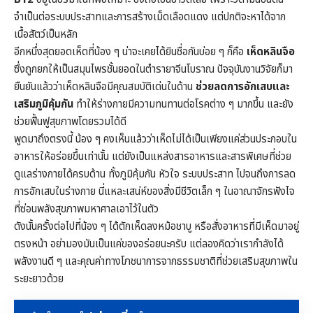
จำเป็นต่อระบบประสาทและการสร้างเม็ดเลือดแดง แต่ปกติจะหาได้จาก
เนื้อสัตว์เป็นหลัก
อีกหนึ่งสุดยอดเห็ดที่น้อง ๆ น่าจะเคยได้ยินชื่อกันบ่อย ๆ ก็คือ
เห็ดหลินจือ
ซึ่งถูกยกให้เป็นสมุนไพรชั้นยอดในตำรายาจีนโบราณ ปัจจุบันงานวิจัยก็มา
ยืนยันแล้วว่าเห็ดหลินจือมีคุณสมบัติเด่นในด้าน
ช่วยลดการอักเสบและ
เสริมภูมิคุ้มกัน
ทำให้ร่างกายมีความทนทานต่อโรคต่าง ๆ มากขึ้น และยัง
ช่วยฟื้นฟูสุขภาพโดยรวมได้ดี
พูดมาถึงตรงนี้ น้อง ๆ คงเห็นแล้วว่าเห็ดไม่ได้เป็นเพียงแค่ส่วนประกอบใน
อาหารให้อร่อยขึ้นเท่านั้น แต่ยังเป็นแหล่งสารอาหารและสารพิเศษที่ช่วย
ดูแลร่างกายได้ครบด้าน ทั้งภูมิคุ้มกัน หัวใจ ระบบประสาท ไปจนถึงการลด
การอักเสบในร่างกาย นี่แหละเสน่ห์ของสิ่งมีชีวิตเล็ก ๆ ในอาณาจักรฟังไจ
ที่ซ่อนพลังสุขภาพมหาศาลเอาไว้ในตัว
ดังนั้นครั้งต่อไปที่น้อง ๆ ได้ตักเห็ดลงหม้อชาบู หรือสั่งอาหารที่มีเห็ดมาอยู่
ตรงหน้า อย่ามองมันเป็นแค่ของอร่อยนะครับ แต่ลองคิดว่าเรากำลังได้
พลังงานดี ๆ และคุณค่าทางโภชนาการจากธรรมชาติที่ช่วยเสริมสุขภาพใน
ระยะยาวด้วย