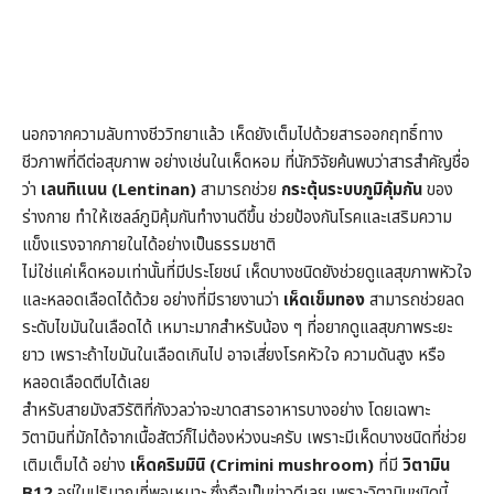
นอกจากความลับทางชีววิทยาแล้ว เห็ดยังเต็มไปด้วยสารออกฤทธิ์ทาง
ชีวภาพที่ดีต่อสุขภาพ อย่างเช่นในเห็ดหอม ที่นักวิจัยค้นพบว่าสารสำคัญชื่อ
ว่า
เลนทิแนน (Lentinan)
สามารถช่วย
กระตุ้นระบบภูมิคุ้มกัน
ของ
ร่างกาย ทำให้เซลล์ภูมิคุ้มกันทำงานดีขึ้น ช่วยป้องกันโรคและเสริมความ
แข็งแรงจากภายในได้อย่างเป็นธรรมชาติ
ไม่ใช่แค่เห็ดหอมเท่านั้นที่มีประโยชน์ เห็ดบางชนิดยังช่วยดูแลสุขภาพหัวใจ
และหลอดเลือดได้ด้วย อย่างที่มีรายงานว่า
เห็ดเข็มทอง
สามารถช่วยลด
ระดับไขมันในเลือดได้ เหมาะมากสำหรับน้อง ๆ ที่อยากดูแลสุขภาพระยะ
ยาว เพราะถ้าไขมันในเลือดเกินไป อาจเสี่ยงโรคหัวใจ ความดันสูง หรือ
หลอดเลือดตีบได้เลย
สำหรับสายมังสวิรัติที่กังวลว่าจะขาดสารอาหารบางอย่าง โดยเฉพาะ
วิตามินที่มักได้จากเนื้อสัตว์ก็ไม่ต้องห่วงนะครับ เพราะมีเห็ดบางชนิดที่ช่วย
เติมเต็มได้ อย่าง
เห็ดคริมมินิ (Crimini mushroom)
ที่มี
วิตามิน
B12
อยู่ในปริมาณที่พอเหมาะ ซึ่งถือเป็นข่าวดีเลย เพราะวิตามินชนิดนี้