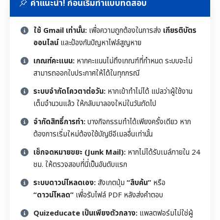
คำแนะนำ! ก่อนเริ่มทำแบบทดสอบ
ใช้ Gmail เท่านั้น:
เพื่อความถูกต้องในการส่ง
เกียรติบัตร
ออนไลน์
และป้องกันปัญหาไฟล์สูญหาย
เกณฑ์คะแนน:
หากคะแนนไม่ถึงเกณฑ์ที่กำหนด ระบบจะไม่
สามารถออกใบประกาศให้ได้ในทุกกรณี
ระบบจำกัดโควตาต่อวัน:
หากเข้าทำไม่ได้ แปลว่าผู้ใช้งาน
เต็มจำนวนแล้ว ให้กลับมาลองใหม่ในวันถัดไป
จำกัดสิทธิ์การทำ:
บางกิจกรรมทำได้เพียงครั้งเดียว หาก
ต้องการเริ่มใหม่ต้องใช้บัญชีอีเมลอื่นเท่านั้น
เช็กจดหมายขยะ (Junk Mail):
หากไม่ได้รับเมล์ภายใน 24
ชม. ให้ตรวจสอบที่นี่เป็นอันดับแรก
ระบบดาวน์โหลดเอง:
สังเกตปุ่ม
“สืบค้น”
หรือ
“ดาวน์โหลด”
เพื่อรับไฟล์ PDF หลังส่งคำตอบ
Quizeducate เป็นเพียงตัวกลาง:
แพลตฟอร์มไม่ใช่ผู้