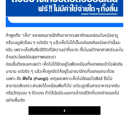
ถ้าพูดถึง “เห็ด” หลายคนอาจนึกถึงอาหารรสชาติกลมกล่อมในหม้อชาบู
หรือเมนูผัดร้อน ๆ แต่จริง ๆ แล้วเห็ดไม่ได้เป็นแค่ของกินอร่อยเท่านั้นนะ
ครับ เพราะเห็ดคือสิ่งมีชีวิตที่มีความน่าทึ่งมาก ทั้งในแง่วิทยาศาสตร์และใน
ด้านประโยชน์ต่อสุขภาพของเรา
ก่อนอื่นต้องบอกเลยว่า เห็ดไม่ได้จัดอยู่ในพืชเหมือนที่หลายคนเข้าใจผิดกัน
มานาน แต่จริง ๆ แล้วเห็ดถูกจัดให้อยู่ในอาณาจักรที่แยกออกมาโดย
เฉพาะ คือ
ฟังไจ (Fungi)
เหตุผลเพราะเห็ดไม่มีคลอโรฟิลล์ จึงไม่
สามารถสังเคราะห์แสงได้เหมือนพืชทั่วไป แต่จะดูดซึมสารอาหารจากอิน
ทรียวัตถุรอบ ๆ ตัวแทน ทำให้มันมีระบบการดำรงชีวิตที่แตกต่างออกไป
อย่างสิ้นเชิง
Play