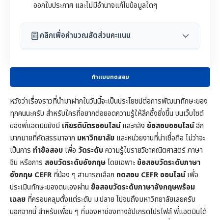
ออกใบประกาศ และไม่มีอำนาจแก้ไขข้อมูลใดๆ
คลิกเพื่อคำนวณสัดส่วนคะแนน
ทำแบบทดสอบ
หวังว่าเรื่องราวที่นำมาฝากในวันนี้จะเป็นประโยชน์ต่อการพัฒนาทักษะของ
ทุกคนนะครับ สำหรับใครที่อยากต่อยอดความรู้ให้ลึกซึ้งยิ่งขึ้น บนเว็บไซต์
ของพี่แอดมินยังมี
เกียรติบัตรออนไลน์
และคลัง
ข้อสอบออนไลน์
อีก
มากมายที่คัดสรรมาจาก
มหาวิทยาลัย
และหน่วยงานที่น่าเชื่อถือ ไม่ว่าจะ
เป็นการ
ทำข้อสอบ
เพื่อ
วัดระดับ
ความรู้ในราย
วิชาคณิตศาสตร์
ภาษา
จีน หรือการ
สอบวัดระดับอังกฤษ
โดยเฉพาะ
ข้อสอบวัดระดับภาษา
อังกฤษ CEFR
ที่น้อง ๆ สามารถเลือก
ทดสอบ CEFR ออนไลน์
เพื่อ
ประเมินทักษะของตนเองผ่าน
ข้อสอบวัดระดับภาษาอังกฤษพร้อม
เฉลย
ที่ครอบคลุมตั้งแต่ระดับ ม.ปลาย ไปจนถึงมหาวิทยาลัยเลยครับ
นอกจากนี้ สำหรับเพื่อน ๆ ที่มองหาช่องทางอัปเกรดโปรไฟล์ พี่แอดมินได้