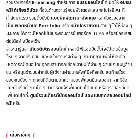
รวบรวมคอร์ส
E-learning
สำหรับการ
อบรมออนไลน์
ที่เปิดให้
อบรม
ฟรีได้เกียรติบัตร
ทั้งในด้านความรู้คอมพิวเตอร์และเทคโนโลยี
AI
ที่
กำลังมาแรง รวมถึงยังมี
แบบฝึกหัดภาษาอังกฤษ
และตัวช่วยอย่าง
เท็มเพลตหน้าปก
Portfolio
หรือ
หน้าปกรายงาน
สวย ๆ ไว้ให้น้อง ๆ
ม.ปลาย ได้ดาวน์โหลดไปใช้ประกอบการยื่นพอร์ตฯ TCAS หรือสมัครเรียน
ต่อได้อย่างมืออาชีพ
สาระน่ารู้และ
เกียรติบัตรออนไลน์
เหล่านี้ พี่แอดมินตั้งใจอัปเดตข้อมูล
ใหม่ ๆ จากทั้ง กศน. และหน่วยงานรัฐต่าง ๆ เข้ามาทุกวันเพื่อให้ทันต่อ
เหตุการณ์เสมอ โดยทุกคนสามารถเลือกเข้าชมได้ง่าย ๆ ผ่านแถบเมนูด้าน
บน หรือมุมซ้ายบนสำหรับผู้ใช้งานผ่านโทรศัพท์มือถือครับ สุดท้ายนี้ขอ
ขอบคุณน้อง ๆ ทุกคนที่ติดตามบทความของพี่แอดมินเสมอมา หากมีข้อ
แนะนำหรือคำถามใด ๆ สามารถแจ้งพี่แอดมินได้ทันที หรือดูรายละเอียด
เพิ่มเติมได้ที่:
ศูนย์รวมเกียรติบัตรออนไลน์ และแบบทดสอบออนไลน์
ฟรี
ครับ
เนื้อหาอื่นๆ