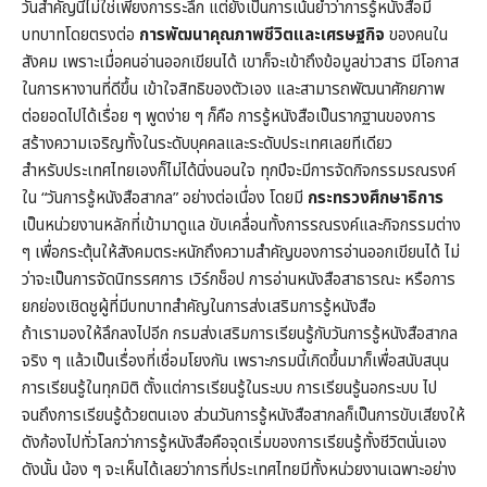
วันสำคัญนี้ไม่ใช่เพียงการระลึก แต่ยังเป็นการเน้นย้ำว่าการรู้หนังสือมี
บทบาทโดยตรงต่อ
การพัฒนาคุณภาพชีวิตและเศรษฐกิจ
ของคนใน
สังคม เพราะเมื่อคนอ่านออกเขียนได้ เขาก็จะเข้าถึงข้อมูลข่าวสาร มีโอกาส
ในการหางานที่ดีขึ้น เข้าใจสิทธิของตัวเอง และสามารถพัฒนาศักยภาพ
ต่อยอดไปได้เรื่อย ๆ พูดง่าย ๆ ก็คือ การรู้หนังสือเป็นรากฐานของการ
สร้างความเจริญทั้งในระดับบุคคลและระดับประเทศเลยทีเดียว
สำหรับประเทศไทยเองก็ไม่ได้นิ่งนอนใจ ทุกปีจะมีการจัดกิจกรรมรณรงค์
ใน “วันการรู้หนังสือสากล” อย่างต่อเนื่อง โดยมี
กระทรวงศึกษาธิการ
เป็นหน่วยงานหลักที่เข้ามาดูแล ขับเคลื่อนทั้งการรณรงค์และกิจกรรมต่าง
ๆ เพื่อกระตุ้นให้สังคมตระหนักถึงความสำคัญของการอ่านออกเขียนได้ ไม่
ว่าจะเป็นการจัดนิทรรศการ เวิร์กช็อป การอ่านหนังสือสาธารณะ หรือการ
ยกย่องเชิดชูผู้ที่มีบทบาทสำคัญในการส่งเสริมการรู้หนังสือ
ถ้าเรามองให้ลึกลงไปอีก กรมส่งเสริมการเรียนรู้กับวันการรู้หนังสือสากล
จริง ๆ แล้วเป็นเรื่องที่เชื่อมโยงกัน เพราะกรมนี้เกิดขึ้นมาก็เพื่อสนับสนุน
การเรียนรู้ในทุกมิติ ตั้งแต่การเรียนรู้ในระบบ การเรียนรู้นอกระบบ ไป
จนถึงการเรียนรู้ด้วยตนเอง ส่วนวันการรู้หนังสือสากลก็เป็นการขับเสียงให้
ดังก้องไปทั่วโลกว่าการรู้หนังสือคือจุดเริ่มของการเรียนรู้ทั้งชีวิตนั่นเอง
ดังนั้น น้อง ๆ จะเห็นได้เลยว่าการที่ประเทศไทยมีทั้งหน่วยงานเฉพาะอย่าง