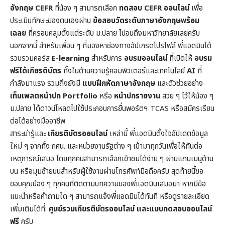
อังกฤษ CEFR
ที่น้อง ๆ สามารถเลือก
ทดสอบ CEFR ออนไลน์
เพื่อ
ประเมินทักษะของตนเองผ่าน
ข้อสอบวัดระดับภาษาอังกฤษพร้อม
เฉลย
ที่ครอบคลุมตั้งแต่ระดับ ม.ปลาย ไปจนถึงมหาวิทยาลัยเลยครับ
นอกจากนี้ สำหรับเพื่อน ๆ ที่มองหาช่องทางอัปเกรดโปรไฟล์ พี่แอดมินได้
รวบรวมคอร์ส
E-learning
สำหรับการ
อบรมออนไลน์
ที่เปิดให้
อบรม
ฟรีได้เกียรติบัตร
ทั้งในด้านความรู้คอมพิวเตอร์และเทคโนโลยี
AI
ที่
กำลังมาแรง รวมถึงยังมี
แบบฝึกหัดภาษาอังกฤษ
และตัวช่วยอย่าง
เท็มเพลตหน้าปก
Portfolio
หรือ
หน้าปกรายงาน
สวย ๆ ไว้ให้น้อง ๆ
ม.ปลาย ได้ดาวน์โหลดไปใช้ประกอบการยื่นพอร์ตฯ TCAS หรือสมัครเรียน
ต่อได้อย่างมืออาชีพ
สาระน่ารู้และ
เกียรติบัตรออนไลน์
เหล่านี้ พี่แอดมินตั้งใจอัปเดตข้อมูล
ใหม่ ๆ จากทั้ง กศน. และหน่วยงานรัฐต่าง ๆ เข้ามาทุกวันเพื่อให้ทันต่อ
เหตุการณ์เสมอ โดยทุกคนสามารถเลือกเข้าชมได้ง่าย ๆ ผ่านแถบเมนูด้าน
บน หรือมุมซ้ายบนสำหรับผู้ใช้งานผ่านโทรศัพท์มือถือครับ สุดท้ายนี้ขอ
ขอบคุณน้อง ๆ ทุกคนที่ติดตามบทความของพี่แอดมินเสมอมา หากมีข้อ
แนะนำหรือคำถามใด ๆ สามารถแจ้งพี่แอดมินได้ทันที หรือดูรายละเอียด
เพิ่มเติมได้ที่:
ศูนย์รวมเกียรติบัตรออนไลน์ และแบบทดสอบออนไลน์
ฟรี
ครับ