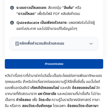
ระบบดาวน์โหลดเอง:
สังเกตปุ่ม
“สืบค้น”
หรือ
“ดาวน์โหลด”
เพื่อรับไฟล์ PDF หลังส่งคำตอบ
Quizeducate เป็นเพียงตัวกลาง:
แพลตฟอร์มไม่ใช่ผู้
ออกใบประกาศ และไม่มีอำนาจแก้ไขข้อมูลใดๆ
คลิกเพื่อคำนวณสัดส่วนคะแนน
ทำแบบทดสอบ
หวังว่าเรื่องราวที่นำมาฝากในวันนี้จะเป็นประโยชน์ต่อการพัฒนาทักษะของ
ทุกคนนะครับ สำหรับใครที่อยากต่อยอดความรู้ให้ลึกซึ้งยิ่งขึ้น บนเว็บไซต์
ของพี่แอดมินยังมี
เกียรติบัตรออนไลน์
และคลัง
ข้อสอบออนไลน์
อีก
มากมายที่คัดสรรมาจาก
มหาวิทยาลัย
และหน่วยงานที่น่าเชื่อถือ ไม่ว่าจะ
เป็นการ
ทำข้อสอบ
เพื่อ
วัดระดับ
ความรู้ในราย
วิชาคณิตศาสตร์
ภาษา
จีน หรือการ
สอบวัดระดับอังกฤษ
โดยเฉพาะ
ข้อสอบวัดระดับภาษา