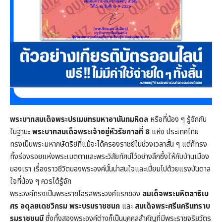
พระบาทสมเด็จพระปรเมนทรมหาอานันทมหิดล
หรือที่น้อง ๆ รู้จักกัน
ในฐานะ
พระบาทสมเด็จพระเจ้าอยู่หัวรัชกาลที่ 8
แห่ง ประเทศไทย
ทรงเป็นพระมหากษัตริย์ที่แม้จะได้ครองราชย์ในช่วงเวลาสั้น ๆ แต่ก็ทรง
ทิ้งร่องรอยแห่งพระเมตตาและพระวิสัยทัศน์ไว้อย่างลึกซึ้งให้กับบ้านเมือง
ของเรา เรื่องราวชีวิตของพระองค์นั้นน่าสนใจและเปี่ยมไปด้วยแรงบันดาล
ใจที่น้อง ๆ ควรได้รู้จัก
พระองค์ทรงเป็นพระราชโอรสพระองค์แรกของ
สมเด็จพระมหิตลาธิเบ
ศร อดุลยเดชวิกรม พระบรมราชชนก
และ
สมเด็จพระศรีนครินทราบ
รมราชชนนี
ซึ่งทั้งสองพระองค์ต่างก็เป็นบุคคลสำคัญที่มีพระราชจริยวัตร