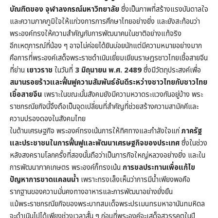
บัณฑิตของ จุฬาลงกรณ์มหาวิทยาลัย
ซึ่งเป็นภาพที่สร้างแรงบันดาลใจ
และความภาคภูมิใจให้แก่วงการการศึกษาไทยอย่างยิ่ง และยังสะท้อนว่า
พระองค์ทรงให้ความสำคัญกับการพัฒนาคนในชาติอย่างแท้จริง
อีกเหตุการณ์ที่น้อง ๆ อาจไม่ค่อยได้ยินบ่อยนักแต่มีความหมายอย่างมาก
คือการที่พระองค์เสด็จพระราชดำเนินเยี่ยมเยียนราษฎรชาวไทยเชื้อสายจีน
ที่ย่าน
เยาวราช
ในวันที่
3 มิถุนายน พ.ศ. 2489
ซึ่งมีวัตถุประสงค์เพื่อ
สมานรอยร้าวและฟื้นฟูความสัมพันธ์อันดีระหว่างชาวไทยกับชาวไทย
เชื้อสายจีน
เพราะในขณะนั้นสังคมยังมีความหวาดระแวงกันอยู่บ้าง พระ
ราชกรณียกิจนี้จึงถือเป็นจุดเปลี่ยนที่สำคัญที่ช่วยสร้างความสามัคคีและ
ความปรองดองในสังคมไทย
ในด้านเศรษฐกิจ พระองค์ทรงเน้นการให้ทิศทางและกำลังใจแก่
ภาครัฐ
และประชาชนในการฟื้นฟูและพัฒนาเศรษฐกิจของประเทศ
ซึ่งในช่วง
หลังสงครามโลกครั้งที่สองนั้นถือว่าเป็นภารกิจใหญ่หลวงอย่างยิ่ง และใน
การพัฒนาภาคเกษตร พระองค์ก็ทรงเน้น
การชลประทานเพื่อแก้ไข
ปัญหาการขาดแคลนน้ำ
เพราะทรงเล็งเห็นว่าการมีน้ำเพียงพอคือ
รากฐานของความมั่นคงทางอาหารและการพัฒนาอย่างยั่งยืน
แม้พระราชกรณียกิจของพระบาทสมเด็จพระปรเมนทรมหาอานันทมหิดล
จะดำเนินไปได้เพียงช่วงเวลาสั้น ๆ ก่อนที่พระองค์จะเสด็จสวรรคตในปี