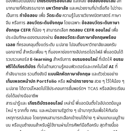
ของพี่แอดมินยังมี
เกียรติบัตรออนไลน์
และคลัง
ข้อสอบออนไลน์
อีก
มากมายที่คัดสรรมาจาก
มหาวิทยาลัย
และหน่วยงานที่น่าเชื่อถือ ไม่ว่าจะ
เป็นการ
ทำข้อสอบ
เพื่อ
วัดระดับ
ความรู้ในราย
วิชาคณิตศาสตร์
ภาษา
จีน หรือการ
สอบวัดระดับอังกฤษ
โดยเฉพาะ
ข้อสอบวัดระดับภาษา
อังกฤษ CEFR
ที่น้อง ๆ สามารถเลือก
ทดสอบ CEFR ออนไลน์
เพื่อ
ประเมินทักษะของตนเองผ่าน
ข้อสอบวัดระดับภาษาอังกฤษพร้อม
เฉลย
ที่ครอบคลุมตั้งแต่ระดับ ม.ปลาย ไปจนถึงมหาวิทยาลัยเลยครับ
นอกจากนี้ สำหรับเพื่อน ๆ ที่มองหาช่องทางอัปเกรดโปรไฟล์ พี่แอดมินได้
รวบรวมคอร์ส
E-learning
สำหรับการ
อบรมออนไลน์
ที่เปิดให้
อบรม
ฟรีได้เกียรติบัตร
ทั้งในด้านความรู้คอมพิวเตอร์และเทคโนโลยี
AI
ที่
กำลังมาแรง รวมถึงยังมี
แบบฝึกหัดภาษาอังกฤษ
และตัวช่วยอย่าง
เท็มเพลตหน้าปก
Portfolio
หรือ
หน้าปกรายงาน
สวย ๆ ไว้ให้น้อง ๆ
ม.ปลาย ได้ดาวน์โหลดไปใช้ประกอบการยื่นพอร์ตฯ TCAS หรือสมัครเรียน
ต่อได้อย่างมืออาชีพ
สาระน่ารู้และ
เกียรติบัตรออนไลน์
เหล่านี้ พี่แอดมินตั้งใจอัปเดตข้อมูล
ใหม่ ๆ จากทั้ง กศน. และหน่วยงานรัฐต่าง ๆ เข้ามาทุกวันเพื่อให้ทันต่อ
เหตุการณ์เสมอ โดยทุกคนสามารถเลือกเข้าชมได้ง่าย ๆ ผ่านแถบเมนูด้าน
บน หรือมุมซ้ายบนสำหรับผู้ใช้งานผ่านโทรศัพท์มือถือครับ สุดท้ายนี้ขอ