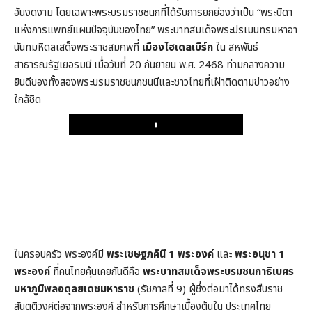
อันงดงาม โดยเฉพาะพระบรมราชชนกที่ได้รับการยกย่องว่าเป็น “พระบิดา
แห่งการแพทย์แผนปัจจุบันของไทย” พระบาทสมเด็จพระปรเมนทรมหาอา
นันทมหิดลเสด็จพระราชสมภพที่
เมืองไฮเดลเบิร์ก
ใน สหพันธ์
สาธารณรัฐเยอรมนี เมื่อวันที่ 20 กันยายน พ.ศ. 2468 ท่ามกลางความ
ยินดีของทั้งสองพระบรมราชชนกชนนีและชาวไทยที่เฝ้าติดตามข่าวอย่าง
ใกล้ชิด
Play
ในครอบครัว พระองค์มี
พระเชษฐภคินี 1 พระองค์
และ
พระอนุชา 1
พระองค์
ที่คนไทยคุ้นเคยกันดีคือ
พระบาทสมเด็จพระบรมชนกาธิเบศร
มหาภูมิพลอดุลยเดชมหาราช
(รัชกาลที่ 9) ผู้ซึ่งต่อมาได้ทรงสืบราช
สันตติวงศ์ต่อจากพระองค์ สำหรับการศึกษาเบื้องต้นใน ประเทศไทย