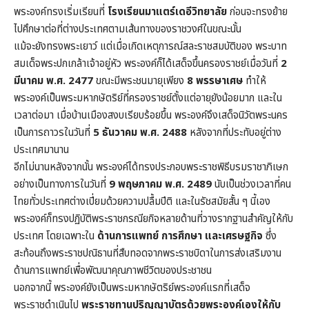
พระองค์ทรงเริ่มเรียนที่
โรงเรียนมาแตร์เดอีวิทยาลัย
ก่อนจะทรงย้าย
ไปศึกษาต่อที่ต่างประเทศตามเส้นทางของราชวงศ์ในขณะนั้น
แม้จะยังทรงพระเยาว์ แต่เมื่อเกิดเหตุการณ์สละราชสมบัติของ พระบาท
สมเด็จพระปกเกล้าเจ้าอยู่หัว พระองค์ก็ได้เสด็จขึ้นครองราชย์เมื่อวันที่
2
มีนาคม พ.ศ. 2477
ขณะมีพระชนมายุเพียง
8 พรรษาเศษ
ทำให้
พระองค์เป็นพระมหากษัตริย์ที่ครองราชย์ตั้งแต่อายุยังน้อยมาก และใน
เวลาต่อมา เมื่อบ้านเมืองสงบเรียบร้อยขึ้น พระองค์จึงเสด็จนิวัตพระนคร
เป็นการถาวรในวันที่
5 ธันวาคม พ.ศ. 2488
หลังจากที่ประทับอยู่ต่าง
ประเทศมานาน
อีกไม่นานหลังจากนั้น พระองค์ได้ทรงประกอบพระราชพิธีบรมราชาภิเษก
อย่างเป็นทางการในวันที่
9 พฤษภาคม พ.ศ. 2489
นับเป็นช่วงเวลาที่คน
ไทยทั่วประเทศต่างเปี่ยมด้วยความปลื้มปีติ และในรัชสมัยสั้น ๆ นี้เอง
พระองค์ก็ทรงปฏิบัติพระราชกรณียกิจหลายด้านที่วางรากฐานสำคัญให้กับ
ประเทศ โดยเฉพาะใน
ด้านการแพทย์ การศึกษา และเศรษฐกิจ
ซึ่ง
สะท้อนถึงพระราชปณิธานที่สืบทอดจากพระราชบิดาในการส่งเสริมงาน
ด้านการแพทย์เพื่อพัฒนาคุณภาพชีวิตของประชาชน
นอกจากนี้ พระองค์ยังเป็นพระมหากษัตริย์พระองค์แรกที่เสด็จ
พระราชดำเนินไป
พระราชทานปริญญาบัตรด้วยพระองค์เองให้กับ