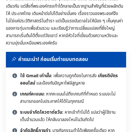
เดียวกัน แต่สิ่งที่พระองค์ทรงทำได้กลายเป็นรากฐานสำคัญที่ช่วยผลักดัน
ให้ ประเทศไทย เดินหน้าต่อไปได้อย่างมั่นคง เรื่องราวของพระองค์จึง
ไม่ใช่แค่ประวัติศาสตร์ในตำรา แต่เป็นแรงบันดาลใจให้น้อง ๆ เห็นคุณค่า
ของการทุ่มเทเพื่อส่วนรวม และเรียนรู้ว่าการเปลี่ยนแปลงที่ยิ่งใหญ่
สามารถเริ่มต้นได้ตั้งแต่วัยเยาว์ หากมีหัวใจที่เปี่ยมด้วยความหวังและ
ความมุ่งมั่นเหมือนพระองค์ครับ
คำแนะนำ! ก่อนเริ่มทำแบบทดสอบ
ใช้ Gmail เท่านั้น:
เพื่อความถูกต้องในการส่ง
เกียรติบัตร
ออนไลน์
และป้องกันปัญหาไฟล์สูญหาย
เกณฑ์คะแนน:
หากคะแนนไม่ถึงเกณฑ์ที่กำหนด ระบบจะไม่
สามารถออกใบประกาศให้ได้ในทุกกรณี
ระบบจำกัดโควตาต่อวัน:
หากเข้าทำไม่ได้ แปลว่าผู้ใช้งาน
เต็มจำนวนแล้ว ให้กลับมาลองใหม่ในวันถัดไป
จำกัดสิทธิ์การทำ:
บางกิจกรรมทำได้เพียงครั้งเดียว หาก