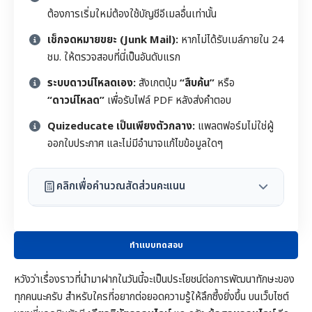
ต้องการเริ่มใหม่ต้องใช้บัญชีอีเมลอื่นเท่านั้น
เช็กจดหมายขยะ (Junk Mail):
หากไม่ได้รับเมล์ภายใน 24
ชม. ให้ตรวจสอบที่นี่เป็นอันดับแรก
ระบบดาวน์โหลดเอง:
สังเกตปุ่ม
“สืบค้น”
หรือ
“ดาวน์โหลด”
เพื่อรับไฟล์ PDF หลังส่งคำตอบ
Quizeducate เป็นเพียงตัวกลาง:
แพลตฟอร์มไม่ใช่ผู้
ออกใบประกาศ และไม่มีอำนาจแก้ไขข้อมูลใดๆ
คลิกเพื่อคำนวณสัดส่วนคะแนน
ทำแบบทดสอบ
หวังว่าเรื่องราวที่นำมาฝากในวันนี้จะเป็นประโยชน์ต่อการพัฒนาทักษะของ
ทุกคนนะครับ สำหรับใครที่อยากต่อยอดความรู้ให้ลึกซึ้งยิ่งขึ้น บนเว็บไซต์