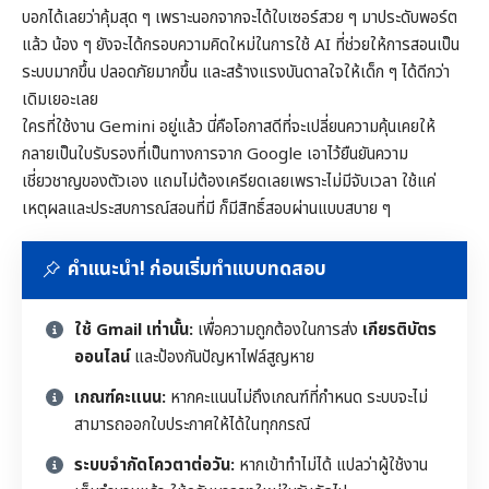
บอกได้เลยว่าคุ้มสุด ๆ เพราะนอกจากจะได้ใบเซอร์สวย ๆ มาประดับพอร์ต
แล้ว น้อง ๆ ยังจะได้กรอบความคิดใหม่ในการใช้ AI ที่ช่วยให้การสอนเป็น
ระบบมากขึ้น ปลอดภัยมากขึ้น และสร้างแรงบันดาลใจให้เด็ก ๆ ได้ดีกว่า
เดิมเยอะเลย
ใครที่ใช้งาน Gemini อยู่แล้ว นี่คือโอกาสดีที่จะเปลี่ยนความคุ้นเคยให้
กลายเป็นใบรับรองที่เป็นทางการจาก Google เอาไว้ยืนยันความ
เชี่ยวชาญของตัวเอง แถมไม่ต้องเครียดเลยเพราะไม่มีจับเวลา ใช้แค่
เหตุผลและประสบการณ์สอนที่มี ก็มีสิทธิ์สอบผ่านแบบสบาย ๆ
คำแนะนำ! ก่อนเริ่มทำแบบทดสอบ
ใช้ Gmail เท่านั้น:
เพื่อความถูกต้องในการส่ง
เกียรติบัตร
ออนไลน์
และป้องกันปัญหาไฟล์สูญหาย
เกณฑ์คะแนน:
หากคะแนนไม่ถึงเกณฑ์ที่กำหนด ระบบจะไม่
สามารถออกใบประกาศให้ได้ในทุกกรณี
ระบบจำกัดโควตาต่อวัน:
หากเข้าทำไม่ได้ แปลว่าผู้ใช้งาน