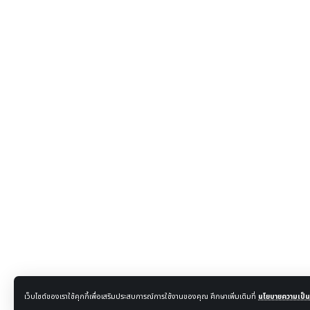
เว็บไซต์ของเราใช้คุกกี้เพื่อเสริมประสบการณ์การใช้งานของคุณ ศึกษาเพิ่มเติมที่
นโยบายความเป็นส