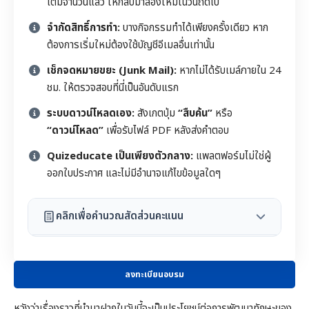
เต็มจำนวนแล้ว ให้กลับมาลองใหม่ในวันถัดไป
จำกัดสิทธิ์การทำ:
บางกิจกรรมทำได้เพียงครั้งเดียว หาก
ต้องการเริ่มใหม่ต้องใช้บัญชีอีเมลอื่นเท่านั้น
เช็กจดหมายขยะ (Junk Mail):
หากไม่ได้รับเมล์ภายใน 24
ชม. ให้ตรวจสอบที่นี่เป็นอันดับแรก
ระบบดาวน์โหลดเอง:
สังเกตปุ่ม
“สืบค้น”
หรือ
“ดาวน์โหลด”
เพื่อรับไฟล์ PDF หลังส่งคำตอบ
Quizeducate เป็นเพียงตัวกลาง:
แพลตฟอร์มไม่ใช่ผู้
ออกใบประกาศ และไม่มีอำนาจแก้ไขข้อมูลใดๆ
คลิกเพื่อคำนวณสัดส่วนคะแนน
ลงทะเบียนอบรม
หวังว่าเรื่องราวที่นำมาฝากในวันนี้จะเป็นประโยชน์ต่อการพัฒนาทักษะของ