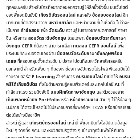
ทุกคนนะครับ สำหรับใครที่อยากต่อยอดความรู้ให้ลึกซึ้งยิ่งขึ้น บนเว็บไซต์
ของพี่แอดมินยังมี
เกียรติบัตรออนไลน์
และคลัง
ข้อสอบออนไลน์
อีก
มากมายที่คัดสรรมาจาก
มหาวิทยาลัย
และหน่วยงานที่น่าเชื่อถือ ไม่ว่าจะ
เป็นการ
ทำข้อสอบ
เพื่อ
วัดระดับ
ความรู้ในราย
วิชาคณิตศาสตร์
ภาษา
จีน หรือการ
สอบวัดระดับอังกฤษ
โดยเฉพาะ
ข้อสอบวัดระดับภาษา
อังกฤษ CEFR
ที่น้อง ๆ สามารถเลือก
ทดสอบ CEFR ออนไลน์
เพื่อ
ประเมินทักษะของตนเองผ่าน
ข้อสอบวัดระดับภาษาอังกฤษพร้อม
เฉลย
ที่ครอบคลุมตั้งแต่ระดับ ม.ปลาย ไปจนถึงมหาวิทยาลัยเลยครับ
นอกจากนี้ สำหรับเพื่อน ๆ ที่มองหาช่องทางอัปเกรดโปรไฟล์ พี่แอดมินได้
รวบรวมคอร์ส
E-learning
สำหรับการ
อบรมออนไลน์
ที่เปิดให้
อบรม
ฟรีได้เกียรติบัตร
ทั้งในด้านความรู้คอมพิวเตอร์และเทคโนโลยี
AI
ที่
กำลังมาแรง รวมถึงยังมี
แบบฝึกหัดภาษาอังกฤษ
และตัวช่วยอย่าง
เท็มเพลตหน้าปก
Portfolio
หรือ
หน้าปกรายงาน
สวย ๆ ไว้ให้น้อง ๆ
ม.ปลาย ได้ดาวน์โหลดไปใช้ประกอบการยื่นพอร์ตฯ TCAS หรือสมัครเรียน
ต่อได้อย่างมืออาชีพ
สาระน่ารู้และ
เกียรติบัตรออนไลน์
เหล่านี้ พี่แอดมินตั้งใจอัปเดตข้อมูล
ใหม่ ๆ จากทั้ง กศน. และหน่วยงานรัฐต่าง ๆ เข้ามาทุกวันเพื่อให้ทันต่อ