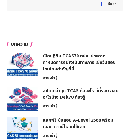
When autocomplete results are available use up and down
ค้นหา
บทความ
เปิดปฏิทิน TCAS70 ทปอ. ประกาศ
กำหนดการอย่างเป็นทางการ เช็กวันสอบ
ไทม์ไลน์สำคัญที่นี่
สาระน่ารู้
อัปเดตล่าสุด TCAS คืออะไร มีกี่รอบ สอบ
อะไรบ้าง Dek70 ต้องรู้
สาระน่ารู้
แจกฟรี ข้อสอบ A-Level 2568 พร้อม
เฉลย ดาวน์โหลดได้เลย
สาระน่ารู้