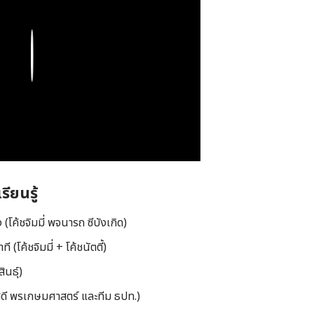
Play
ียนรู้
 (โค้ชจิมมี่ พจนารถ ซีบังเกิด)
ี (โค้ชจิมมี่ + โค้ชนัตตี้)
ินธุ์)
ุสดี พรเกษมศาสตร์ และทีม ธปท.)