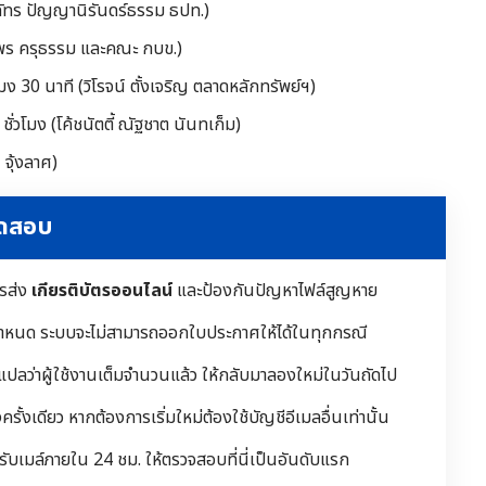
(ภัทร ปัญญานิรันดร์ธรรม ธปท.)
ฬาพร ครุธรรม และคณะ กบข.)
โมง 30 นาที (วิโรจน์ ตั้งเจริญ ตลาดหลักทรัพย์ฯ)
ชั่วโมง (โค้ชนัตตี้ ณัฐชาต นันทเก็ม)
 จุ้งลาศ)
ทดสอบ
ารส่ง
เกียรติบัตรออนไลน์
และป้องกันปัญหาไฟล์สูญหาย
ำหนด ระบบจะไม่สามารถออกใบประกาศให้ได้ในทุกกรณี
 แปลว่าผู้ใช้งานเต็มจำนวนแล้ว ให้กลับมาลองใหม่ในวันถัดไป
ั้งเดียว หากต้องการเริ่มใหม่ต้องใช้บัญชีอีเมลอื่นเท่านั้น
้รับเมล์ภายใน 24 ชม. ให้ตรวจสอบที่นี่เป็นอันดับแรก