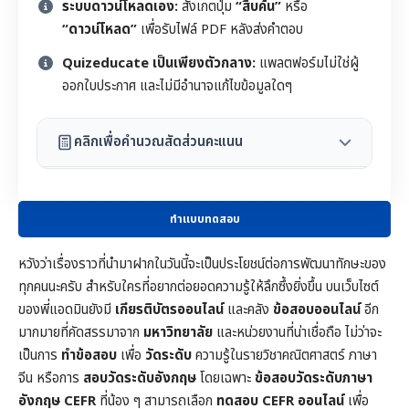
ระบบดาวน์โหลดเอง:
สังเกตปุ่ม
“สืบค้น”
หรือ
“ดาวน์โหลด”
เพื่อรับไฟล์ PDF หลังส่งคำตอบ
Quizeducate เป็นเพียงตัวกลาง:
แพลตฟอร์มไม่ใช่ผู้
ออกใบประกาศ และไม่มีอำนาจแก้ไขข้อมูลใดๆ
คลิกเพื่อคำนวณสัดส่วนคะแนน
ทำแบบทดสอบ
หวังว่าเรื่องราวที่นำมาฝากในวันนี้จะเป็นประโยชน์ต่อการพัฒนาทักษะของ
ทุกคนนะครับ สำหรับใครที่อยากต่อยอดความรู้ให้ลึกซึ้งยิ่งขึ้น บนเว็บไซต์
ของพี่แอดมินยังมี
เกียรติบัตรออนไลน์
และคลัง
ข้อสอบออนไลน์
อีก
มากมายที่คัดสรรมาจาก
มหาวิทยาลัย
และหน่วยงานที่น่าเชื่อถือ ไม่ว่าจะ
เป็นการ
ทำข้อสอบ
เพื่อ
วัดระดับ
ความรู้ในราย
วิชาคณิตศาสตร์
ภาษา
จีน หรือการ
สอบวัดระดับอังกฤษ
โดยเฉพาะ
ข้อสอบวัดระดับภาษา
อังกฤษ CEFR
ที่น้อง ๆ สามารถเลือก
ทดสอบ CEFR ออนไลน์
เพื่อ