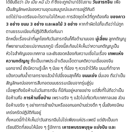
ได้ยินชื่อว่า
ปัง เปี้ย หมี่ มั่ว กี
ซึ่งจะถูกนำมาใช้ในงาน
วันสารทจีน
เพื่อ
เป็นสัญลักษณ์ของความอุดมสมบูรณ์และการอยู่ดีกินดี
แต่ใช่ว่าจะเตรียมอะไรตามใจได้หมด การจัดชุดไหว้ที่ถูกต้องคือ
ของคาว
3 อย่าง ขนม 3 อย่าง และผลไม้ 3 อย่าง
หากทำผิดไปก็จะถือว่าไม่ถูก
ตามธรรมเนียมที่ปฏิบัติสืบต่อกันมา
อีกหนึ่งเรื่องเล่าที่ผูกโยงกับวันสารทจีนก็คือตำนานของ
มู่เลี่ยน
ลูกกตัญญู
ที่พยายามช่วยแม่จากนรกภูมิ เรื่องนี้สะท้อนให้เห็นว่าความกตัญญูเป็น
หัวใจสำคัญของเทศกาล และยังสอดคล้องกับความเชื่อในเรื่อง
เทพแห่ง
ความกตัญญู
ซึ่งเป็นเทพประจำเดือนเจ็ดตามคติความเชื่อของจีน
นอกจากนี้ ยังมีความรู้เล็ก ๆ น้อย ๆ ที่น้อง ๆ ควรจำไว้คือ ขนมที่ทำจาก
แป้งกวนกับน้ำตาลทรายแล้วนำไปนึ่งจนสุกก็คือ
ขนมเข่ง
นั่นเอง ถือว่าเป็น
สัญลักษณ์ของการสืบทอดขนบธรรมเนียมจากรุ่นสู่รุ่น
เมื่อพูดถึงข้อห้ามในวันสารทจีน ก็มีกันอยู่หลายอย่าง แต่สิ่งที่ไม่ถือว่าเป็น
ข้อห้ามคือ
การห้ามซื้อบ้าน
เพราะจริง ๆ แล้วไม่เกี่ยวกับเทศกาลเลย ส่วน
ข้อห้ามจริง ๆ อย่างการย้ายบ้านหรือออกนอกบ้านช่วงดึก ๆ นั้นยังคงมีคน
เคร่งครัดปฏิบัติกันอยู่
ทั้งหมดนี้ทำให้เห็นว่าวันสารทจีนไม่ใช่เพียงแค่ประเพณี แต่ยังเป็นบท
เรียนชีวิตที่สอนให้น้อง ๆ รู้จักการ
เคารพบรรพบุรุษ แบ่งปัน และ