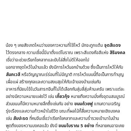
น้อง ๆ เคยสังเกตไหมว่าของคาวหวานที่ใช้ไหว้ มักจะถูกแต้ม
จุดสีแดง
ไว้ตรงกลาง ความเชื่อนี้มีมาตั้งแต่โบราณ เพราะสีแดงคือสีแห่ง
สิริมงคล
เชื่อว่าจะช่วยเรียกโชคลาภและขับไล่สิ่งไม่ดีให้ออกไป
นอกจากชุดไหว้ในบ้านแล้ว ยังมีการไหว้นอกบ้านด้วย ซึ่งเป็นการไหว้ให้กับ
สัมภเวสี
หรือวิญญาณเร่ร่อนที่ไม่มีญาติ การไหว้แบบนี้ถือเป็นการทำบุญ
เผื่อแผ่ สร้างกุศลและความสงบสุขให้กับเจ้าของบ้านเช่นกัน
อาหารที่นิยมใช้ในวันสารทจีนก็ไม่ได้เลือกกันสุ่มสี่สุ่มห้านะครับ เพราะแต่ละ
อย่างมีความหมายแฝงไว้ เช่น
เกี๊ยวกุ้ง
หมายถึงความมั่งคั่งอุดมสมบูรณ์
ส่วนขนมก็มีความหมายลึกซึ้งเช่นกัน อย่าง
ขนมถ้วยฟู
แทนความเจริญ
รุ่งเรืองและความก้าวหน้าในชีวิต ขณะที่ผลไม้ก็สื่อความหมายเชิงมงคล
เช่น
สับปะรด
ที่คนจีนเชื่อว่าเรียกโชคลาภและความร่ำรวยเข้ามาในบ้าน
พูดถึงของหวานมงคลแล้ว ยังมี
ขนมโบราณ 5 อย่าง
ที่หลายคนอาจเคย