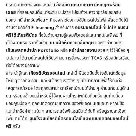
ประเมินทักษะของตนเองผ่าน
ข้อสอบวัดระดับภาษาอังกฤษพร้อม
เฉลย
ที่ครอบคลุมตั้งแต่ระดับ ม.ปลาย ไปจนถึงมหาวิทยาลัยเลยครับ
นอกจากนี้ สำหรับเพื่อน ๆ ที่มองหาช่องทางอัปเกรดโปรไฟล์ พี่แอดมินได้
รวบรวมคอร์ส
E-learning
สำหรับการ
อบรมออนไลน์
ที่เปิดให้
อบรม
ฟรีได้เกียรติบัตร
ทั้งในด้านความรู้คอมพิวเตอร์และเทคโนโลยี
AI
ที่
กำลังมาแรง รวมถึงยังมี
แบบฝึกหัดภาษาอังกฤษ
และตัวช่วยอย่าง
เท็มเพลตหน้าปก
Portfolio
หรือ
หน้าปกรายงาน
สวย ๆ ไว้ให้น้อง ๆ
ม.ปลาย ได้ดาวน์โหลดไปใช้ประกอบการยื่นพอร์ตฯ TCAS หรือสมัครเรียน
ต่อได้อย่างมืออาชีพ
สาระน่ารู้และ
เกียรติบัตรออนไลน์
เหล่านี้ พี่แอดมินตั้งใจอัปเดตข้อมูล
ใหม่ ๆ จากทั้ง กศน. และหน่วยงานรัฐต่าง ๆ เข้ามาทุกวันเพื่อให้ทันต่อ
เหตุการณ์เสมอ โดยทุกคนสามารถเลือกเข้าชมได้ง่าย ๆ ผ่านแถบเมนูด้าน
บน หรือมุมซ้ายบนสำหรับผู้ใช้งานผ่านโทรศัพท์มือถือครับ สุดท้ายนี้ขอ
ขอบคุณน้อง ๆ ทุกคนที่ติดตามบทความของพี่แอดมินเสมอมา หากมีข้อ
แนะนำหรือคำถามใด ๆ สามารถแจ้งพี่แอดมินได้ทันที หรือดูรายละเอียด
เพิ่มเติมได้ที่:
ศูนย์รวมเกียรติบัตรออนไลน์ และแบบทดสอบออนไลน์
ฟรี
ครับ