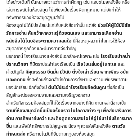
ได้อย่างเต็มที่ นั่นหมายความว่าการทำผิดกฎ เช่น แอบขโมยหนังสือ หรือ
เล่นการพนันในห้องสมุด ไม่เพียงเป็นเรื่องผิดกฎหมาย แต่ยังทำให้
ทรัพยากรของห้องสมุดสูญเสียไป
ห้องสมุดไม่ได้มีประโยชน์แค่เก็บหนังสือเท่านั้น แต่ยัง
ช่วยให้ผู้ใช้มีนิสัย
รักการอ่าน ค้นคว้าหาความรู้ด้วยตนเอง และสามารถเลือกอ่าน
หนังสือได้โดยอิสระตามความสนใจ
นี่คือเหตุผลว่าทำไมการใช้ห้อง
สมุดอย่างถูกต้องและมีมารยาทจึงสำคัญ
นอกจากนี้ โรงเรียนบางแห่งยังมีเอกลักษณ์เฉพาะ เช่น
โรงเรียนปากน้ำ
ปราณวิทยา
ที่มีตราประจำโรงเรียนเป็น
เรือใบแล่นอยู่ในทะเล
และ
คำขวัญคือ
มีคุณธรรม ยึดมั่น มีวินัย ตั้งใจเล่าเรียน พากเพียร ชยัน
และอดทน
ซึ่งสะท้อนถึงจิตสำนึกด้านการศึกษาและความเพียรพยายาม
ของนักเรียน อีกทั้งยังมี
ต้นไม้ประจำโรงเรียนคือต้นคูณ
ซึ่งถือเป็น
สัญลักษณ์ของความงามและความเจริญงอกงาม
สำหรับกิจกรรมห้องสมุดก็ไม่ใช่เรื่องยากอย่างที่คิด งานเหล่านี้อาจเป็น
งานที่ห้องสมุดจัดขึ้นเป็นครั้งคราวในโอกาสต่าง ๆ เพื่อส่งเสริมการ
อ่าน การศึกษาค้นคว้า และดึงดูดความสนใจให้ผู้ใช้มาใช้บริการมาก
ขึ้น
และเพื่อให้ทรัพยากรไม่สูญหาย น้อง ๆ ควรส่งคืนหนังสือ
ตามวัน
กำหนดส่ง
หรือภายในวันที่ยืมตามกฎของห้องสมุด