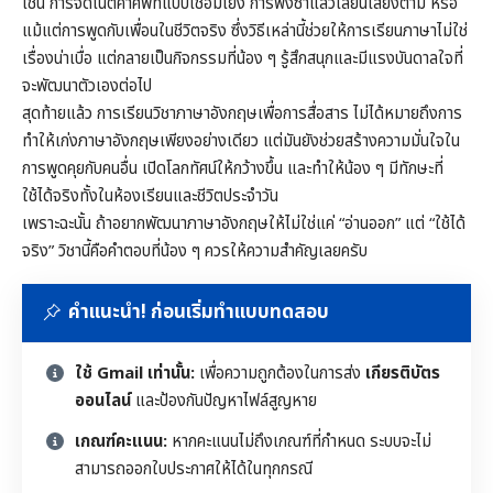
เช่น การจดโน้ตคำศัพท์แบบเชื่อมโยง การฟังซ้ำแล้วเลียนเสียงตาม หรือ
แม้แต่การพูดกับเพื่อนในชีวิตจริง ซึ่งวิธีเหล่านี้ช่วยให้การเรียนภาษาไม่ใช่
เรื่องน่าเบื่อ แต่กลายเป็นกิจกรรมที่น้อง ๆ รู้สึกสนุกและมีแรงบันดาลใจที่
จะพัฒนาตัวเองต่อไป
สุดท้ายแล้ว การเรียนวิชาภาษาอังกฤษเพื่อการสื่อสาร ไม่ได้หมายถึงการ
ทำให้เก่งภาษาอังกฤษเพียงอย่างเดียว แต่มันยังช่วยสร้างความมั่นใจใน
การพูดคุยกับคนอื่น เปิดโลกทัศน์ให้กว้างขึ้น และทำให้น้อง ๆ มีทักษะที่
ใช้ได้จริงทั้งในห้องเรียนและชีวิตประจำวัน
เพราะฉะนั้น ถ้าอยากพัฒนาภาษาอังกฤษให้ไม่ใช่แค่ “อ่านออก” แต่ “ใช้ได้
จริง” วิชานี้คือคำตอบที่น้อง ๆ ควรให้ความสำคัญเลยครับ
คำแนะนำ! ก่อนเริ่มทำแบบทดสอบ
ใช้ Gmail เท่านั้น:
เพื่อความถูกต้องในการส่ง
เกียรติบัตร
ออนไลน์
และป้องกันปัญหาไฟล์สูญหาย
เกณฑ์คะแนน:
หากคะแนนไม่ถึงเกณฑ์ที่กำหนด ระบบจะไม่
สามารถออกใบประกาศให้ได้ในทุกกรณี