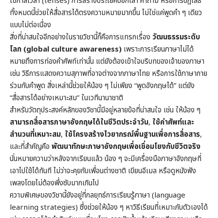
ใช้กาลเวลา (tenses) การสร้างประโยคบอกเล่า คำถาม หรือการปฏิเสธ
ทั้งหมดนี้ช่วยให้สื่อสารได้ตรงความหมายมากขึ้น ไม่ใช่แค่พูดคำ ๆ เดียว
แบบไม่ต่อเนื่อง
สิ่งที่น่าสนใจอีกอย่างในรายวิชานี้ก็คือการแทรกเรื่อง
วัฒนธรรมระดับ
โลก (global culture awareness)
เพราะการเรียนภาษาไม่ได้
หมายถึงการท่องคำศัพท์เท่านั้น แต่ยังต้องเข้าใจบริบทของเจ้าของภาษา
เช่น วิธีการแสดงความสุภาพที่อาจต่างจากภาษาไทย หรือการใช้ภาษากาย
ร่วมกับคำพูด สิ่งเหล่านี้ช่วยให้น้อง ๆ ไม่เพียง “พูดอังกฤษได้” แต่ยัง
“สื่อสารได้อย่างเหมาะสม” ในเวทีนานาชาติ
สำหรับวัตถุประสงค์หลักของวิชานี้มีอยู่หลายข้อที่น่าสนใจ เช่น ให้น้อง ๆ
สามารถสื่อสารภาษาอังกฤษได้ในชีวิตประจำวัน
,
ใช้คำศัพท์และ
สำนวนที่เหมาะสม
,
ใช้โครงสร้างไวยากรณ์พื้นฐานเพื่อการสื่อสาร
,
และที่สำคัญคือ
พัฒนาทักษะภาษาอังกฤษเพื่อเชื่อมโยงกับชีวิตจริง
นั่นหมายความว่าหลังจากเรียนแล้ว น้อง ๆ จะมีเครื่องมือภาษาอังกฤษที่
เอาไปใช้ได้ทันที ไม่ว่าจะคุยกับเพื่อนต่างชาติ เขียนอีเมล หรือดูหนังฟัง
เพลงโดยไม่ต้องพึ่งซับมากเกินไป
ความพิเศษของวิชานี้ยังอยู่ที่กลยุทธ์การเรียนรู้ภาษา (language
learning strategies) ซึ่งช่วยให้น้อง ๆ หาวิธีเรียนที่เหมาะกับตัวเองได้