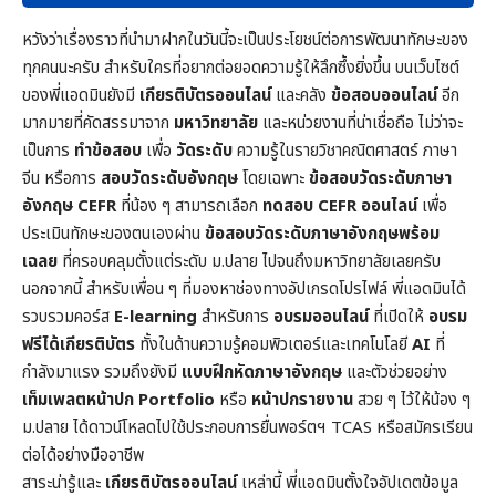
หวังว่าเรื่องราวที่นำมาฝากในวันนี้จะเป็นประโยชน์ต่อการพัฒนาทักษะของ
ทุกคนนะครับ สำหรับใครที่อยากต่อยอดความรู้ให้ลึกซึ้งยิ่งขึ้น บนเว็บไซต์
ของพี่แอดมินยังมี
เกียรติบัตรออนไลน์
และคลัง
ข้อสอบออนไลน์
อีก
มากมายที่คัดสรรมาจาก
มหาวิทยาลัย
และหน่วยงานที่น่าเชื่อถือ ไม่ว่าจะ
เป็นการ
ทำข้อสอบ
เพื่อ
วัดระดับ
ความรู้ในราย
วิชาคณิตศาสตร์
ภาษา
จีน หรือการ
สอบวัดระดับอังกฤษ
โดยเฉพาะ
ข้อสอบวัดระดับภาษา
อังกฤษ CEFR
ที่น้อง ๆ สามารถเลือก
ทดสอบ CEFR ออนไลน์
เพื่อ
ประเมินทักษะของตนเองผ่าน
ข้อสอบวัดระดับภาษาอังกฤษพร้อม
เฉลย
ที่ครอบคลุมตั้งแต่ระดับ ม.ปลาย ไปจนถึงมหาวิทยาลัยเลยครับ
นอกจากนี้ สำหรับเพื่อน ๆ ที่มองหาช่องทางอัปเกรดโปรไฟล์ พี่แอดมินได้
รวบรวมคอร์ส
E-learning
สำหรับการ
อบรมออนไลน์
ที่เปิดให้
อบรม
ฟรีได้เกียรติบัตร
ทั้งในด้านความรู้คอมพิวเตอร์และเทคโนโลยี
AI
ที่
กำลังมาแรง รวมถึงยังมี
แบบฝึกหัดภาษาอังกฤษ
และตัวช่วยอย่าง
เท็มเพลตหน้าปก
Portfolio
หรือ
หน้าปกรายงาน
สวย ๆ ไว้ให้น้อง ๆ
ม.ปลาย ได้ดาวน์โหลดไปใช้ประกอบการยื่นพอร์ตฯ TCAS หรือสมัครเรียน
ต่อได้อย่างมืออาชีพ
สาระน่ารู้และ
เกียรติบัตรออนไลน์
เหล่านี้ พี่แอดมินตั้งใจอัปเดตข้อมูล