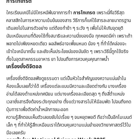
การไทเทรต
ใครเรียนเคมีไม่มีใครหนีพ้นจากการทำ
การไทเทรต
เพราะนี่คือวิธีสุด
คลาสสิกในการหาความเข้มข้นของสาร วิธีการก็แค่ใช้สารละลายมาตรฐาน
เติมลงไปในสารตัวอย่าง แต่ต้องทำช้า ๆ ระวัง ๆ เพื่อไม่ให้เกินจุดยุติ
มันเหมือนเกมที่ต้องใช้ทั้งสมาธิและความนิ่งของมือ ทุกหยดมีค่า เพราะถ้า
พลาดไปเพียงหยดเดียว ผลลัพธ์อาจเพี้ยนหมด น้อง ๆ ที่ทำได้คล่องจะ
เข้าใจเคมีมากขึ้น และยังเห็นประโยชน์ของมันชัด ๆ เพราะวิธีนี้ถูกใช้จริง
ทั้งในอุตสาหกรรมอาหาร ยา ไปจนถึงการควบคุมคุณภาพน้ำ
เครื่องชั่งดิจิตอล
เครื่องชั่งดิจิตอลฟังดูธรรมดา แต่เป็นหัวใจสำคัญของความแม่นยำใน
ห้องแล็บเลยก็ว่าได้ เครื่องแต่ละแบบมีความละเอียดต่างกัน บางเครื่อง
อ่านได้สองตำแหน่งทศนิยม แต่บางเครื่องละเอียดสุด ๆ ถึงสี่ตำแหน่ง
เวลาชั่งสารจึงต้องระวังทุกอย่าง ตั้งแต่วางสารไม่ให้มีลมพัด ไปจนถึงกด
ปุ่มทาราเพื่อตัดค่าน้ำหนักภาชนะออก
ความรู้สึกตอนเห็นตัวเลขขยับไปเรื่อย ๆ จนหยุดพอดี ถือว่าเป็นอีกโมเมนต์
เล็ก ๆ ที่ทำให้รู้สึกเหมือนเราได้ควบคุมความแม่นยำของวิทยาศาสตร์ไว้ใน
มือเลยครับ