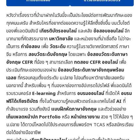
หวังว่าเรื่องราวที่นำมาฝากในวันนี้จะเป็นประโยชน์ต่อการพัฒนาทักษะของ
ทุกคนนะครับ สำหรับใครที่อยากต่อยอดความรู้ให้ลึกซึ้งยิ่งขึ้น บนเว็บไซต์
ของพี่แอดมินยังมี
เกียรติบัตรออนไลน์
และคลัง
ข้อสอบออนไลน์
อีก
มากมายที่คัดสรรมาจาก
มหาวิทยาลัย
และหน่วยงานที่น่าเชื่อถือ ไม่ว่าจะ
เป็นการ
ทำข้อสอบ
เพื่อ
วัดระดับ
ความรู้ในราย
วิชาคณิตศาสตร์
ภาษา
จีน หรือการ
สอบวัดระดับอังกฤษ
โดยเฉพาะ
ข้อสอบวัดระดับภาษา
อังกฤษ CEFR
ที่น้อง ๆ สามารถเลือก
ทดสอบ CEFR ออนไลน์
เพื่อ
ประเมินทักษะของตนเองผ่าน
ข้อสอบวัดระดับภาษาอังกฤษพร้อม
เฉลย
ที่ครอบคลุมตั้งแต่ระดับ ม.ปลาย ไปจนถึงมหาวิทยาลัยเลยครับ
นอกจากนี้ สำหรับเพื่อน ๆ ที่มองหาช่องทางอัปเกรดโปรไฟล์ พี่แอดมินได้
รวบรวมคอร์ส
E-learning
สำหรับการ
อบรมออนไลน์
ที่เปิดให้
อบรม
ฟรีได้เกียรติบัตร
ทั้งในด้านความรู้คอมพิวเตอร์และเทคโนโลยี
AI
ที่
กำลังมาแรง รวมถึงยังมี
แบบฝึกหัดภาษาอังกฤษ
และตัวช่วยอย่าง
เท็มเพลตหน้าปก
Portfolio
หรือ
หน้าปกรายงาน
สวย ๆ ไว้ให้น้อง ๆ
ม.ปลาย ได้ดาวน์โหลดไปใช้ประกอบการยื่นพอร์ตฯ TCAS หรือสมัครเรียน
ต่อได้อย่างมืออาชีพ