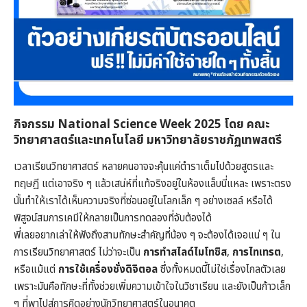
กิจกรรม National Science Week 2025 โดย คณะ
วิทยาศาสตร์และเทคโนโลยี มหาวิทยาลัยราชภัฏเทพสตรี
เวลาเรียนวิทยาศาสตร์ หลายคนอาจจะคุ้นแค่ตำราเต็มไปด้วยสูตรและ
ทฤษฎี แต่เอาจริง ๆ แล้วเสน่ห์ที่แท้จริงอยู่ในห้องแล็บนี่แหละ เพราะตรง
นั้นทำให้เราได้เห็นความจริงที่ซ่อนอยู่ในโลกเล็ก ๆ อย่างเซลล์ หรือได้
พิสูจน์สมการเคมีให้กลายเป็นการทดลองที่จับต้องได้
พี่เลยอยากเล่าให้ฟังถึงสามทักษะสำคัญที่น้อง ๆ จะต้องได้เจอแน่ ๆ ใน
การเรียนวิทยาศาสตร์ ไม่ว่าจะเป็น
การทำสไลด์ไมโทซิส
,
การไทเทรต
,
หรือแม้แต่
การใช้เครื่องชั่งดิจิตอล
ซึ่งทั้งหมดนี้ไม่ใช่เรื่องไกลตัวเลย
เพราะมันคือทักษะที่ทั้งช่วยเพิ่มความเข้าใจในวิชาเรียน และยังเป็นก้าวเล็ก
ๆ ที่พาไปสู่การคิดอย่างนักวิทยาศาสตร์ในอนาคต