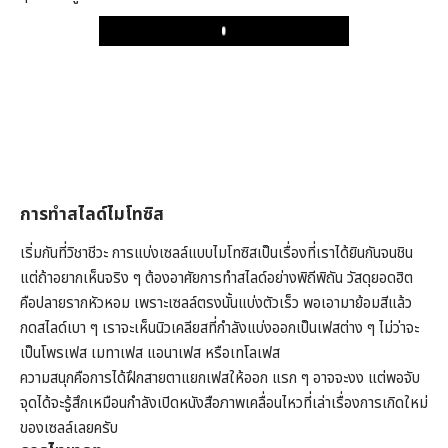
Play
การทำสไลด์ไมโทซิส
เริ่มกันที่วิชาชีวะ การแบ่งเซลล์แบบไมโทซิสเป็นเรื่องที่เราได้ยินกันจนชิน
แต่ถ้าอยากเห็นจริง ๆ ต้องอาศัยการทำสไลด์อย่างพิถีพิถัน วัสดุยอดฮิต
คือปลายรากหัวหอม เพราะเซลล์ตรงนั้นแบ่งตัวเร็ว พอเอามาย้อมสีแล้ว
กดสไลด์เบา ๆ เราจะเห็นนิวเคลียสที่กำลังแบ่งออกเป็นเฟสต่าง ๆ ไม่ว่าจะ
เป็นโพรเฟส เมทาเฟส แอนาเฟส หรือเทโลเฟส
ความสนุกคือการได้ฝึกสายตาแยกเฟสให้ออก แรก ๆ อาจจะงง แต่พอจับ
จุดได้จะรู้สึกเหมือนกำลังเปิดหนังสือภาพเคลื่อนไหวที่เล่าเรื่องการเกิดใหม่
ของเซลล์เลยครับ