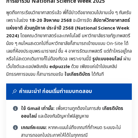
การเข้าร่วม National Science Week 2025
พูดถึงการเรียนวิทยาศาสตร์แล้ว พี่ก็มีข่าวดีอยากชวนไปงานเจ๋ง ๆ กันครับ
เพราะในช่วง
18-20 สิงหาคม 2568
จะมีการจัด
สัปดาห์วิทยาศาสตร์
แห่งชาติ ส่วนภูมิภาค ประจำปี 2568 (National Science Week
2024)
โดยคณะวิทยาศาสตร์และเทคโนโลยี มหาวิทยาลัยราชภัฏเทพสตรี
น้อง ๆ คนไหนสะดวกไปที่มหาวิทยาลัยก็สามารถเข้าชมแบบ On-Site ได้
เลยที่ห้องประชุมพระนารายณ์ ชั้น 4 อาคารรัตนเทพสตรี แต่ถ้าใครอยู่ไกล
หรือไม่สะดวกเดินทางก็ไม่ต้องกังวล เพราะงานนี้มี
รูปแบบออนไลน์
ผ่าน
เว็บไซต์และแอปพลิเคชัน
edpuzzle
ด้วย เพียงแค่เข้าไปชมคลิป
นิทรรศการจนจบ ก็สามารถขอรับ
ใบเกียรติบัตร
ได้ทันที
คำแนะนำ! ก่อนเริ่มทำแบบทดสอบ
ใช้ Gmail เท่านั้น:
เพื่อความถูกต้องในการส่ง
เกียรติบัตร
ออนไลน์
และป้องกันปัญหาไฟล์สูญหาย
เกณฑ์คะแนน:
หากคะแนนไม่ถึงเกณฑ์ที่กำหนด ระบบจะไม่
สามารถออกใบประกาศให้ได้ในทุกกรณี