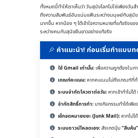
ทั้งหมดนี้ทำให้เราเห็นว่า วันสุนัขโลกไม่ใช่เพียงวั
ถึงความสัมพันธ์อันแน่นแฟ้นระหว่างมนุษย์กับสุน
มากขึ้น หากน้อง ๆ ได้เข้าใจความหมายที่แท้จริงของวัน
ระหว่างคนกับสุนัขยืนยาวอย่างแท้จริง
คำแนะนำ! ก่อนเริ่มทำแบบ
ใช้ Gmail เท่านั้น:
เพื่อความถูกต้องในก
เกณฑ์คะแนน:
หากคะแนนไม่ถึงเกณฑ์ที่ก
ระบบจำกัดโควตาต่อวัน:
หากเข้าทำไม่ได้
จำกัดสิทธิ์การทำ:
บางกิจกรรมทำได้เพียงคร
เช็กจดหมายขยะ (Junk Mail):
หากไม่ได
ระบบดาวน์โหลดเอง:
สังเกตปุ่ม
“สืบค้น