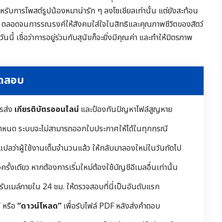
นสำหรับการโพสต์รูปน้องหมาน่ารัก ๆ ลงโซเชียลเท่านั้น แต่ยังสะท้อน
ัข ตลอดจนการรณรงค์ให้สังคมใส่ใจในสิทธิและคุณภาพชีวิตของสัตว์
นี้ เชื่อว่าการอยู่ร่วมกับสุนัขก็จะยิ่งมีคุณค่า และทำให้มิตรภาพ
ทดสอบ
ารส่ง
เกียรติบัตรออนไลน์
และป้องกันปัญหาไฟล์สูญหาย
ำหนด ระบบจะไม่สามารถออกใบประกาศให้ได้ในทุกกรณี
 แปลว่าผู้ใช้งานเต็มจำนวนแล้ว ให้กลับมาลองใหม่ในวันถัดไป
ั้งเดียว หากต้องการเริ่มใหม่ต้องใช้บัญชีอีเมลอื่นเท่านั้น
้รับเมล์ภายใน 24 ชม. ให้ตรวจสอบที่นี่เป็นอันดับแรก
”
หรือ
“ดาวน์โหลด”
เพื่อรับไฟล์ PDF หลังส่งคำตอบ