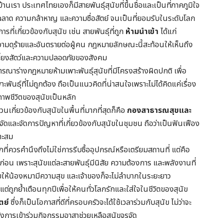
านเรา ประเทศไทยเองก็มีสายพันธุ์สุนัขที่ขึ้นชื่อและเป็นที่ภาคภูมิใจ
ฉลาด ความกล้าหาญ และความซื่อสัตย์ จนเป็นที่ยอมรับในระดับโลก
่เกี่ยวข้องกับสุนัข เช่น สายพันธุ์ที่ถูก
ห้ามนำเข้า
ได้แก่
วามดุร้ายและอันตรายต่อผู้คน กฎหมายลักษณะนี้สะท้อนให้เห็นถึง
ี้ยงสัตว์และความปลอดภัยของสังคม
ารณาร่างกฎหมายห้ามเพาะพันธุ์สุนัขที่มีโครงสร้างผิดปกติ เพื่อ
นธุ์ที่ไม่ถูกต้อง ถือเป็นแนวคิดที่น่าสนใจเพราะไม่ได้คิดแค่เรื่อง
าพชีวิตของสุนัขเป็นหลัก
เกี่ยวข้องกับสุนัขในพื้นที่มากที่สุดก็คือ
กองสาธารณสุขและ
ดและจัดการปัญหาที่เกี่ยวข้องกับสุนัขในชุมชน ถือว่าเป็นฟันเฟือง
มาะสม
รกที่ควรคำนึงถึงไม่ใช่การรีบซื้ออุปกรณ์หรือเตรียมสถานที่ แต่คือ
ก่อน เพราะสุนัขแต่ละสายพันธุ์มีนิสัย ความต้องการ และพลังงานที่
่วยให้น้องหมามีความสุข และเจ้าของก็จะไม่ลำบากในระยะยาว
ป แต่ถูกย้ำเตือนทุกปีเพื่อให้คนทั่วโลกรักและใส่ใจในชีวิตของสุนัข
ตย์
ซึ่งก็เป็นโอกาสที่ดีที่ครอบครัวจะได้ใช้เวลาร่วมกับสุนัข ไม่ว่าจะ
งการเข้าร่วมกิจกรรมอาสาช่วยเหลือสุนัขจรจัด