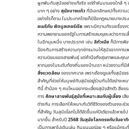
ผูกพันกับสุนัขอย่างแท้จริง แต่ถ้าหันมามองใกล้ ๆ บ้
มาก ๆ อย่าง
สุนัขบางแก้ว
ที่มีเอกลักษณ์ทั้งความ
อย่างไรก็ตาม ในประเทศไทยก็มีข้อกฎหมายบางประการที
อเมริกัน พิตบูลเทอร์เรีย
เพราะมีความกังวลเรื่องค
ความพยายามของรัฐในการสร้างสมดุลระหว่างการเล
ในอีกมุมหนึ่ง บางประเทศ เช่น
ลิทัวเนีย
ก็มีการพิจ
ป้องกันการสร้างความทุกข์ทรมานให้สุนัขจากการเพาะพั
ความนิยมของสายพันธุ์ แต่คำนึงถึงสุขภาพและคุณภ
หากมองในระดับท้องถิ่นของบ้านเรา หน่วยงานที่มีส่วน
สิ่งแวดล้อม
ของเทศบาล เพราะต้องดูแลทั้งสุนัขจรจั
สำคัญที่ช่วยให้มนุษย์กับสุนัขอยู่ร่วมกันได้อย่างเห
ทีนี้ ถ้าน้อง ๆ คนไหนอยากจะเลี้ยงสุนัขสักตัว สิ่งแ
การ
ศึกษาสายพันธุ์สุนัขที่เหมาะสมกับผู้เลี้ยง
เสีย
ต่างกัน การเลือกให้เหมาะกับวิถีชีวิตของตัวเองจะช
ที่สำคัญ วันสุนัขโลกไม่ได้จัดขึ้นแค่ปีเดียวแล้วหายไ
มากขึ้น สำหรับปี
2568 วันสุนัขโลกตรงกับวันอาทิ
เป็นการพาไปเดินเล่น กินขนมอร่อย ๆ หรือแม้กระทั่