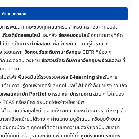
ทำแบบทดสอบ
ชน์ต่อการพัฒนาทักษะของทุกคนนะครับ สำหรับใครที่อยากต่อยอด
ี
เกียรติบัตรออนไลน์
และคลัง
ข้อสอบออนไลน์
อีกมากมายที่คัด
 ไม่ว่าจะเป็นการ
ทำข้อสอบ
เพื่อ
วัดระดับ
ความรู้ในราย
วิชา
ษ
โดยเฉพาะ
ข้อสอบวัดระดับภาษาอังกฤษ CEFR
ที่น้อง ๆ
ินทักษะของตนเองผ่าน
ข้อสอบวัดระดับภาษาอังกฤษพร้อมเฉลย
ที่
ัยเลยครับ
รดโปรไฟล์ พี่แอดมินได้รวบรวมคอร์ส
E-learning
สำหรับการ
งในด้านความรู้คอมพิวเตอร์และเทคโนโลยี
AI
ที่กำลังมาแรง รวมถึง
็มเพลตหน้าปก
Portfolio
หรือ
หน้าปกรายงาน
สวย ๆ ไว้ให้น้อง
 TCAS หรือสมัครเรียนต่อได้อย่างมืออาชีพ
นตั้งใจอัปเดตข้อมูลใหม่ ๆ จากทั้ง กศน. และหน่วยงานรัฐต่าง ๆ เข้า
ามารถเลือกเข้าชมได้ง่าย ๆ ผ่านแถบเมนูด้านบน หรือมุมซ้ายบน
นี้ขอขอบคุณน้อง ๆ ทุกคนที่ติดตามบทความของพี่แอดมินเสมอมา
ด้ทันที หรือดูรายละเอียดเพิ่มเติมได้ที่:
ศูนย์รวมเกียรติบัตร