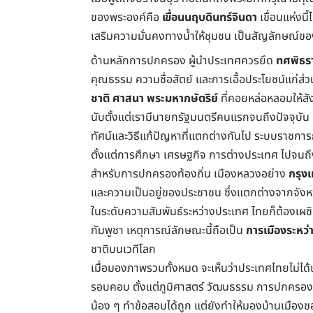
ของพระองค์คือ
เขื่อนนฤบดินทร์จินดา
เขื่อนแห่งนี
เสริมความมั่นคงทางน้ำให้ชุมชน เป็นสัญลักษณ์ข
ด้านหลักการปกครอง ผู้นำประเทศควรยึด
ทศพิธร
คุณธรรม ความซื่อสัตย์ และการเอื้อประโยชน์แก่ส่วน
ชาติ ศาสนา พระมหากษัตริย์
ที่คอยหล่อหลอมให้สั
นับตั้งแต่เรามีนายกรัฐมนตรีคนแรกจนถึงปัจจุบัน 
ทัศน์และวิธีแก้ปัญหาที่แตกต่างกันไป ระบบราชก
ตั้งแต่การศึกษา เศรษฐกิจ การต่างประเทศ ไปจน
สำหรับการปกครองท้องถิ่น เมืองหลวงอย่าง
กรุง
และความเป็นอยู่ของประชาชน ซึ่งแตกต่างจากจังหวั
ในระดับความสัมพันธ์ระหว่างประเทศ ไทยก็ต้องเผชิ
กัมพูชา เหตุการณ์ลักษณะนี้ถือเป็น
การเมืองระหว
ชาติบนเวทีโลก
เมื่อมองภาพรวมทั้งหมด จะเห็นว่าประเทศไทยไม่ได้เ
รอบคอบ ตั้งแต่ภูมิศาสตร์ วัฒนธรรม การปกครอง ไป
น้อง ๆ ทำข้อสอบได้ถูก แต่ยังทำให้มองบ้านเมืองข