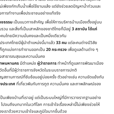
้ไม่เพียงกักเก็บน้ำเพื่อใช้ยามแล้ง แต่ยังช่วยลดปัญหาน้ำท่วมและ
องการทำงานเพื่อประชาชนอย่างแท้จริง
าชธรรม
เป็นแนวทางสำคัญ เพื่อให้การบริหารบ้านเมืองตั้งอยู่บน
รวม และสิ่งที่เป็นเสาหลักของชาติไทยก็มีอยู่
3 สถาบัน ได้แก่
งคมไทยมีความมั่นคงและเป็นหนึ่งเดียวกัน
ประเทศไทยมีผู้นำตำแหน่งนี้มาแล้ว
33 คน
แต่ละคนต่างมีวิสัย
ารก็ถูกแบ่งการทำงานออกเป็น
20 กระทรวง
เพื่อดูแลด้านต่าง ๆ
ถึงสาธารณสุขและความมั่นคง
เทพมหานคร
มีตำแหน่ง
ผู้ว่าราชการ
ทำหน้าที่ดูแลการพัฒนาเมือง
ดอื่นที่มีผู้ว่าราชการจังหวัดในระบบราชการปกติ
ญสถานการณ์ที่ซับซ้อนอยู่บ่อยครั้ง ตัวอย่างเช่น ความขัดแย้งกับ
่างประเทศ
ที่เกี่ยวพันกับการทูต ความมั่นคง และภาพลักษณ์ของ
ป็นเพียงบ้านที่เราอยู่ แต่เป็นระบบใหญ่ที่มีการวางรากฐานอย่าง
จนถึงบทบาทในเวทีโลก การเข้าใจเรื่องเหล่านี้ไม่เพียงช่วยให้
องเราด้วยความเข้าใจและภูมิใจมากขึ้นด้วย