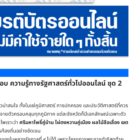
อบ ความรู้ทางรัฐศาสตร์ทั่วไปออนไลน์ ชุด 2
วน่าสนใจ ทั้งในแง่ภูมิศาสตร์ การปกครอง และประวัติศาสตร์ที่ควร
จายตัวครอบคลุมทุกภูมิภาค แต่ละจังหวัดก็มีเอกลักษณ์เฉพาะตัว
ญไพเราะว่า
ศรีมหาโพธิ์คู่บ้าน ไผ่ตงหวานคู่เมือง ผลไม้ลือเลื่อง เขต
ท้องถิ่นอย่างชัดเจน
ุณของในหลวงรัชกาลที่ ๙ ไม่ได้ เพราะโครงการพระราชดำริสุดท้าย