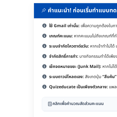
คำแนะนำ! ก่อนเริ่มทำแบบท
ใช้ Gmail เท่านั้น:
เพื่อความถูกต้องในก
เกณฑ์คะแนน:
หากคะแนนไม่ถึงเกณฑ์ที่
ระบบจำกัดโควตาต่อวัน:
หากเข้าทำไม่ได้ 
จำกัดสิทธิ์การทำ:
บางกิจกรรมทำได้เพียงคร
เช็กจดหมายขยะ (Junk Mail):
หากไม่ได้
ระบบดาวน์โหลดเอง:
สังเกตปุ่ม
“สืบค้น”
Quizeducate เป็นเพียงตัวกลาง:
แพลต
คลิกเพื่อคำนวณสัดส่วนคะแนน