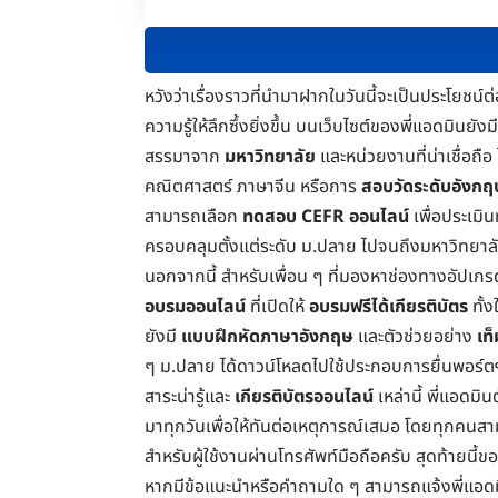
หวังว่าเรื่องราวที่นำมาฝากในวันนี้จะเป็นประโย
ความรู้ให้ลึกซึ้งยิ่งขึ้น บนเว็บไซต์ของพี่แอดมินยังม
สรรมาจาก
มหาวิทยาลัย
และหน่วยงานที่น่าเชื่อถือ
คณิตศาสตร์
ภาษาจีน หรือการ
สอบวัดระดับอังกฤ
สามารถเลือก
ทดสอบ CEFR ออนไลน์
เพื่อประเม
ครอบคลุมตั้งแต่ระดับ ม.ปลาย ไปจนถึงมหาวิทยาล
นอกจากนี้ สำหรับเพื่อน ๆ ที่มองหาช่องทางอัปเก
อบรมออนไลน์
ที่เปิดให้
อบรมฟรีได้เกียรติบัตร
ทั้
ยังมี
แบบฝึกหัดภาษาอังกฤษ
และตัวช่วยอย่าง
เท
ๆ ม.ปลาย ได้ดาวน์โหลดไปใช้ประกอบการยื่นพอร์ตฯ
สาระน่ารู้และ
เกียรติบัตรออนไลน์
เหล่านี้ พี่แอดมิ
มาทุกวันเพื่อให้ทันต่อเหตุการณ์เสมอ โดยทุกคนส
สำหรับผู้ใช้งานผ่านโทรศัพท์มือถือครับ สุดท้าย
หากมีข้อแนะนำหรือคำถามใด ๆ สามารถแจ้งพี่แอดมินไ