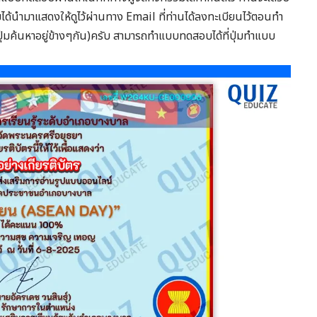
มได้นำมาแสดงให้ดูไว้ผ่านทาง Email ที่ท่านได้ลงทะเบียนไว้ตอนทำ
ุ่มค้นหาอยู่ข้างๆกัน)ครับ สามารถทำแบบทดสอบได้ที่ปุ่มทำแบบ