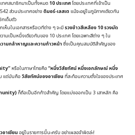
ระเทศสมาชิกมาเป็นทั้งหมด
10 ประเทศ
โดยประเทศที่เข้าเป็น
ี 2542 ส่วนประเทศอย่าง
ติมอร์-เลสเต
แม้จะอยู่ในภูมิภาคเดียวกัน
ิกเต็มตัว
มักเห็นในเอกสารหรือเวทีต่าง ๆ จะมี
รวงข้าวสีเหลือง 10 รวงมัด
ความเป็นหนึ่งเดียวกันของ 10 ประเทศ โดยเฉพาะสีต่าง ๆ ใน
ความกล้าหาญและความก้าวหน้า
ซึ่งเป็นคุณสมบัติสำคัญของ
ity”
หรือในภาษาไทยคือ
“หนึ่งวิสัยทัศน์ หนึ่งเอกลักษณ์ หนึ่ง
บ แต่มันคือ
วิสัยทัศน์ของอาเซียน
ที่สะท้อนความตั้งใจของประเทศ
munity)
ก็ถือเป็นอีกก้าวสำคัญ โดยแบ่งออกเป็น 3 เสาหลัก คือ
ยวอาเซียน
อยู่ในรายการนี้นะครับ อย่าเผลอจำผิดล่ะ!