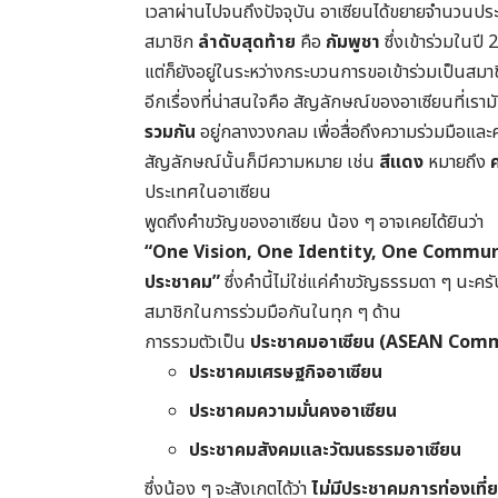
เวลาผ่านไปจนถึงปัจจุบัน อาเซียนได้ขยายจำนวนป
สมาชิก
ลำดับสุดท้าย
คือ
กัมพูชา
ซึ่งเข้าร่วมในป
แต่ก็ยังอยู่ในระหว่างกระบวนการขอเข้าร่วมเป็นสมาช
อีกเรื่องที่น่าสนใจคือ สัญลักษณ์ของอาเซียนที่เรา
รวมกัน
อยู่กลางวงกลม เพื่อสื่อถึงความร่วมมือและ
สัญลักษณ์นั้นก็มีความหมาย เช่น
สีแดง
หมายถึง
ประเทศในอาเซียน
พูดถึงคำขวัญของอาเซียน น้อง ๆ อาจเคยได้ยินว่า
“One Vision, One Identity, One Commun
ประชาคม”
ซึ่งคำนี้ไม่ใช่แค่คำขวัญธรรมดา ๆ นะครั
สมาชิกในการร่วมมือกันในทุก ๆ ด้าน
การรวมตัวเป็น
ประชาคมอาเซียน (ASEAN Com
ประชาคมเศรษฐกิจอาเซียน
ประชาคมความมั่นคงอาเซียน
ประชาคมสังคมและวัฒนธรรมอาเซียน
ซึ่งน้อง ๆ จะสังเกตได้ว่า
ไม่มีประชาคมการท่องเที่