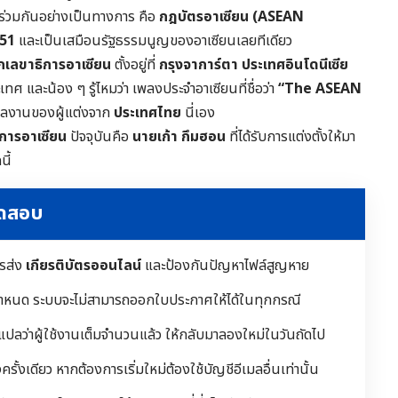
วมกันอย่างเป็นทางการ คือ
กฎบัตรอาเซียน (ASEAN
551
และเป็นเสมือนรัฐธรรมนูญของอาเซียนเลยทีเดียว
กเลขาธิการอาเซียน
ตั้งอยู่ที่
กรุงจาการ์ตา ประเทศอินโดนีเซีย
ศ และน้อง ๆ รู้ไหมว่า เพลงประจำอาเซียนที่ชื่อว่า
“The ASEAN
็นผลงานของผู้แต่งจาก
ประเทศไทย
นี่เอง
ิการอาเซียน
ปัจจุบันคือ
นายเก้า กึมฮอน
ที่ได้รับการแต่งตั้งให้มา
นี้
ทดสอบ
ารส่ง
เกียรติบัตรออนไลน์
และป้องกันปัญหาไฟล์สูญหาย
ำหนด ระบบจะไม่สามารถออกใบประกาศให้ได้ในทุกกรณี
 แปลว่าผู้ใช้งานเต็มจำนวนแล้ว ให้กลับมาลองใหม่ในวันถัดไป
ั้งเดียว หากต้องการเริ่มใหม่ต้องใช้บัญชีอีเมลอื่นเท่านั้น