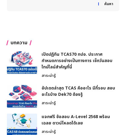
When autocomplete results are available use up and down
ค้นหา
บทความ
เปิดปฏิทิน TCAS70 ทปอ. ประกาศ
กำหนดการอย่างเป็นทางการ เช็กวันสอบ
ไทม์ไลน์สำคัญที่นี่
สาระน่ารู้
อัปเดตล่าสุด TCAS คืออะไร มีกี่รอบ สอบ
อะไรบ้าง Dek70 ต้องรู้
สาระน่ารู้
แจกฟรี ข้อสอบ A-Level 2568 พร้อม
เฉลย ดาวน์โหลดได้เลย
สาระน่ารู้