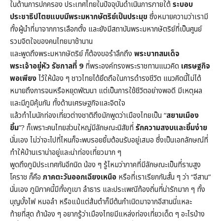
ในด้านการปกครอง ประเทศไทยในปัจจุบันดำเนินการภายใต้
ระบอบ
ประชาธิปไตยแบบมีพระมหากษัตริย์เป็นประมุข
ซึ่งหมายความว่าเรามี
ทั้งผู้นำที่มาจากการเลือกตั้ง และยังมีสถาบันพระมหากษัตริย์ที่เป็นศูนย์
รวมจิตใจของคนไทยมาช้านาน
และพูดถึงพระมหากษัตริย์ ก็ต้องขอรำลึกถึง
พระบาทสมเด็จ
พระเจ้าอยู่หัว รัชกาลที่ 9
ที่พระองค์ทรงพระราชทานแนวคิด
เศรษฐกิจ
พอเพียง
ไว้ให้น้อง ๆ ชาวไทยได้ยึดถือในการดำรงชีวิต แนวคิดนี้ไม่ได้
หมายถึงการจนหรือหยุดพัฒนา แต่เป็นการใช้ชีวิตอย่างพอดี มีเหตุผล
และมีภูมิคุ้มกัน ทั้งด้านเศรษฐกิจและจิตใจ
แล้วทำไมนักท่องเที่ยวต่างชาติถึงมักพูดว่าเมืองไทยเป็น “
สยามเมือง
ยิ้ม
”? ก็เพราะคนไทยส่วนใหญ่มีลักษณะนิสัยที่
รักความสงบและยิ้มง่าย
นั่นเอง ไม่ว่าจะไปที่ไหนก็จะพบรอยยิ้มต้อนรับอยู่เสมอ ซึ่งเป็นเอกลักษณ์ที่
ทำให้บ้านเราน่าอยู่และน่าท่องเที่ยวมาก ๆ
พูดถึงภูมิประเทศกันอีกนิด น้อง ๆ รู้ไหมว่าภาคที่มีลักษณะเป็นที่ราบสูง
โคราช ก็คือ
ภาคตะวันออกเฉียงเหนือ
หรือที่เราเรียกกันสั้น ๆ ว่า “อีสาน”
นั่นเอง ภูมิภาคนี้มีทั้งภูเขา ลำธาร และประเพณีท้องถิ่นที่น่ารักมาก ๆ ทั้ง
บุญบั้งไฟ หมอลำ หรือแม้แต่ส้มตำก็มีต้นกำเนิดมาจากอีสานนี่แหละ
ท้ายที่สุด ถ้าน้อง ๆ อยากรู้ว่าเมืองไทยมีแหล่งท่องเที่ยวเด็ด ๆ อะไรบ้าง