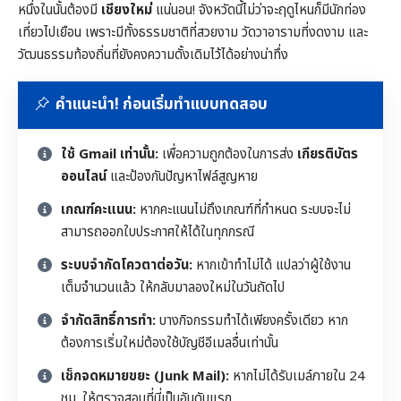
หนึ่งในนั้นต้องมี
เชียงใหม่
แน่นอน! จังหวัดนี้ไม่ว่าจะฤดูไหนก็มีนักท่อง
เที่ยวไปเยือน เพราะมีทั้งธรรมชาติที่สวยงาม วัดวาอารามที่งดงาม และ
วัฒนธรรมท้องถิ่นที่ยังคงความดั้งเดิมไว้ได้อย่างน่าทึ่ง
คำแนะนำ! ก่อนเริ่มทำแบบทดสอบ
ใช้ Gmail เท่านั้น:
เพื่อความถูกต้องในการส่ง
เกียรติบัตร
ออนไลน์
และป้องกันปัญหาไฟล์สูญหาย
เกณฑ์คะแนน:
หากคะแนนไม่ถึงเกณฑ์ที่กำหนด ระบบจะไม่
สามารถออกใบประกาศให้ได้ในทุกกรณี
ระบบจำกัดโควตาต่อวัน:
หากเข้าทำไม่ได้ แปลว่าผู้ใช้งาน
เต็มจำนวนแล้ว ให้กลับมาลองใหม่ในวันถัดไป
จำกัดสิทธิ์การทำ:
บางกิจกรรมทำได้เพียงครั้งเดียว หาก
ต้องการเริ่มใหม่ต้องใช้บัญชีอีเมลอื่นเท่านั้น
เช็กจดหมายขยะ (Junk Mail):
หากไม่ได้รับเมล์ภายใน 24
ชม. ให้ตรวจสอบที่นี่เป็นอันดับแรก