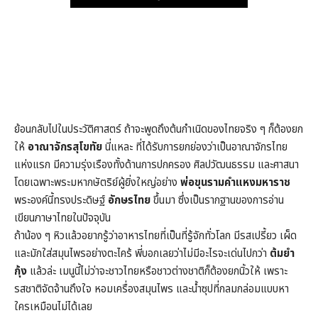
Play
ย้อนกลับไปในประวัติศาสตร์ ถ้าจะพูดถึงต้นกำเนิดของไทยจริง ๆ ก็ต้องยก
ให้
อาณาจักรสุโขทัย
นี่แหละ ที่ได้รับการยกย่องว่าเป็นอาณาจักรไทย
แห่งแรก มีความรุ่งเรืองทั้งด้านการปกครอง ศิลปวัฒนธรรม และศาสนา
โดยเฉพาะพระมหากษัตริย์ผู้ยิ่งใหญ่อย่าง
พ่อขุนรามคำแหงมหาราช
พระองค์นี้ทรงประดิษฐ์
อักษรไทย
ขึ้นมา ซึ่งเป็นรากฐานของการอ่าน
เขียนภาษาไทยในปัจจุบัน
ถ้าน้อง ๆ หิวแล้วอยากรู้ว่าอาหารไทยที่เป็นที่รู้จักทั่วโลก มีรสเปรี้ยว เผ็ด
และมักใส่สมุนไพรอย่างตะไคร้ พี่บอกเลยว่าไม่มีอะไรจะเด่นไปกว่า
ต้มยำ
กุ้ง
แล้วล่ะ เมนูนี้ไม่ว่าจะชาวไทยหรือชาวต่างชาติก็ต้องยกนิ้วให้ เพราะ
รสชาติจัดจ้านถึงใจ หอมเครื่องสมุนไพร และน้ำซุปที่กลมกล่อมแบบหา
ใครเหมือนไม่ได้เลย