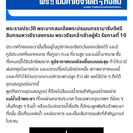
พระราชประวัติ พระบาทสมเด็จพระปรเมนทรรามาธิบดีศรี
สินทรมหาวชิราลงกรณ พระวชิรเกล้าเจ้าอยู่หัว รัชกาลที่ 10
ประเทศไทยของเรานั้นตั้งอยู่ในภูมิภาคเอเชียตะวันออกเฉียงใต้ และมี
ภูมิประเทศที่หลากหลาย ทั้งภูเขา ทะเล ที่ราบสูง และแม่น้ำมากมาย ซึ่ง
ทั้งหมดนี้ได้รับอิทธิพลจาก
ภูมิอากาศแบบร้อนชื้นแบบมรสุม
ทำให้เรามี
ฝนตกชุกในบางช่วง และแดดเปรี้ยงในอีกช่วงหนึ่ง สภาพอากาศแบบนี้
แหละที่ทำให้บ้านเราเหมาะแก่การเพาะปลูก ข้าว ผัก ผลไม้ต่าง ๆ ถึงได้
อุดมสมบูรณ์ขนาดนี้
พูดถึงความอุดมสมบูรณ์ ก็ต้องไม่ลืมแม่น้ำสายสำคัญของไทยอย่าง
แม่น้ำเจ้าพระยา
ที่ไหลผ่านกลางประเทศ โดยเฉพาะกรุงเทพฯ ที่น้อง ๆ
เห็นตึกสูง ๆ ริมน้ำ หรือแม้แต่ตลาดน้ำชื่อดัง ก็มักจะผูกพันกับเจ้าพระยา
ทั้งนั้น เป็นทั้งแหล่งน้ำ แหล่งอาหาร และเป็นเส้นทางขนส่งที่สำคัญมาแต่
โบราณ