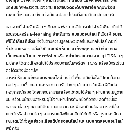
อังกฤษ CEFR
ที่น้อง ๆ สามารถเลือก
ทดสอบ CEFR ออนไลน์
เพื่อ
ประเมินทักษะของตนเองผ่าน
ข้อสอบวัดระดับภาษาอังกฤษพร้อม
เฉลย
ที่ครอบคลุมตั้งแต่ระดับ ม.ปลาย ไปจนถึงมหาวิทยาลัยเลยครับ
นอกจากนี้ สำหรับเพื่อน ๆ ที่มองหาช่องทางอัปเกรดโปรไฟล์ พี่แอดมินได้
รวบรวมคอร์ส
E-learning
สำหรับการ
อบรมออนไลน์
ที่เปิดให้
อบรม
ฟรีได้เกียรติบัตร
ทั้งในด้านความรู้คอมพิวเตอร์และเทคโนโลยี
AI
ที่
กำลังมาแรง รวมถึงยังมี
แบบฝึกหัดภาษาอังกฤษ
และตัวช่วยอย่าง
เท็มเพลตหน้าปก
Portfolio
หรือ
หน้าปกรายงาน
สวย ๆ ไว้ให้น้อง ๆ
ม.ปลาย ได้ดาวน์โหลดไปใช้ประกอบการยื่นพอร์ตฯ TCAS หรือสมัครเรียน
ต่อได้อย่างมืออาชีพ
สาระน่ารู้และ
เกียรติบัตรออนไลน์
เหล่านี้ พี่แอดมินตั้งใจอัปเดตข้อมูล
ใหม่ ๆ จากทั้ง กศน. และหน่วยงานรัฐต่าง ๆ เข้ามาทุกวันเพื่อให้ทันต่อ
เหตุการณ์เสมอ โดยทุกคนสามารถเลือกเข้าชมได้ง่าย ๆ ผ่านแถบเมนูด้าน
บน หรือมุมซ้ายบนสำหรับผู้ใช้งานผ่านโทรศัพท์มือถือครับ สุดท้ายนี้ขอ
ขอบคุณน้อง ๆ ทุกคนที่ติดตามบทความของพี่แอดมินเสมอมา หากมีข้อ
แนะนำหรือคำถามใด ๆ สามารถแจ้งพี่แอดมินได้ทันที หรือดูรายละเอียด
เพิ่มเติมได้ที่:
ศูนย์รวมเกียรติบัตรออนไลน์ และแบบทดสอบออนไลน์
ฟรี
ครับ