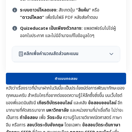
ระบบดาวน์โหลดเอง:
สังเกตปุ่ม
“สืบค้น”
หรือ
“ดาวน์โหลด”
เพื่อรับไฟล์ PDF หลังส่งคำตอบ
Quizeducate เป็นเพียงตัวกลาง:
แพลตฟอร์มไม่ใช่ผู้
ออกใบประกาศ และไม่มีอำนาจแก้ไขข้อมูลใดๆ
คลิกเพื่อคำนวณสัดส่วนคะแนน
ทำแบบทดสอบ
หวังว่าเรื่องราวที่นำมาฝากในวันนี้จะเป็นประโยชน์ต่อการพัฒนาทักษะของ
ทุกคนนะครับ สำหรับใครที่อยากต่อยอดความรู้ให้ลึกซึ้งยิ่งขึ้น บนเว็บไซต์
ของพี่แอดมินยังมี
เกียรติบัตรออนไลน์
และคลัง
ข้อสอบออนไลน์
อีก
มากมายที่คัดสรรมาจาก
มหาวิทยาลัย
และหน่วยงานที่น่าเชื่อถือ ไม่ว่าจะ
เป็นการ
ทำข้อสอบ
เพื่อ
วัดระดับ
ความรู้ในราย
วิชาคณิตศาสตร์
ภาษา
จีน หรือการ
สอบวัดระดับอังกฤษ
โดยเฉพาะ
ข้อสอบวัดระดับภาษา