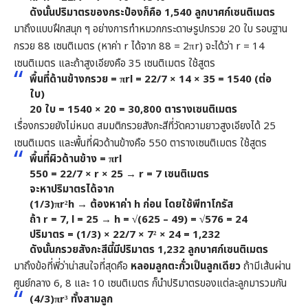
ดังนั้นปริมาตรของกระป๋องก็คือ
1,540 ลูกบาศก์เซนติเมตร
มาถึงแบบฝึกสนุก ๆ อย่างการทำหมวกกระดาษรูปกรวย 20 ใบ รอบฐาน
กรวย 88 เซนติเมตร (หาค่า r ได้จาก 88 = 2πr) จะได้ว่า r = 14
เซนติเมตร และถ้าสูงเอียงคือ 35 เซนติเมตร ใช้สูตร
พื้นที่ด้านข้างกรวย = πrl = 22/7 × 14 × 35 = 1540 (ต่อ
ใบ)
20 ใบ = 1540 × 20 =
30,800 ตารางเซนติเมตร
เรื่องกรวยยังไม่หมด สมมติกรวยสังกะสีที่วัดความยาวสูงเอียงได้ 25
เซนติเมตร และพื้นที่ผิวด้านข้างคือ 550 ตารางเซนติเมตร ใช้สูตร
พื้นที่ผิวด้านข้าง = πrl
550 = 22/7 × r × 25 → r = 7 เซนติเมตร
จะหาปริมาตรได้จาก
(1/3)πr²h → ต้องหาค่า h ก่อน โดยใช้พีทาโกรัส
ถ้า r = 7, l = 25 → h = √(625 – 49) = √576 = 24
ปริมาตร = (1/3) × 22/7 × 7² × 24 = 1,232
ดังนั้นกรวยสังกะสีนี้มีปริมาตร
1,232 ลูกบาศก์เซนติเมตร
มาถึงข้อที่พี่ว่าน่าสนใจที่สุดคือ
หลอมลูกตะกั่วเป็นลูกเดียว
ถ้ามีเส้นผ่าน
ศูนย์กลาง 6, 8 และ 10 เซนติเมตร ก็นำปริมาตรของแต่ละลูกมารวมกัน
(4/3)πr³ ทั้งสามลูก