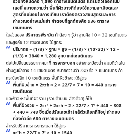
รวมทั้งหมดคือ
1,090 ตารางเซนติเมตร
แต่ในตัวเลือกไม่มี
เลขนี้ หมายความว่า พื้นที่ผิวบางทีต้องใช้ความละเอียดและ
สูตรที่แน่นอนในการเทียบ เราต้องตรวจสอบสูตรและการ
คำนวณอย่างแม่นยำ คำตอบที่ถูกต้องคือ
936 ตาราง
เซนติเมตร
ในส่วนของ
ปริมาตรพีระมิด
ถ้าน้อง ๆ รู้ว่า ฐานคือ 10 × 32 เซนติเมตร
และสูงคือ 12 เซนติเมตร ใช้สูตร:
ปริมาตร = (1/3) × ฐาน × สูง = (1/3) × (10×32) × 12 =
(1/3) × 3840 =
1,280 ลูกบาศก์เซนติเมตร
ต่อไปเปลี่ยนบรรยากาศมาที่
ทรงกระบอก
อย่างกระป๋องน้ำ สมมติว่าเส้น
ผ่านศูนย์กลาง 14 เซนติเมตร หมายความว่า
รัศมี
คือ 7 เซนติเมตร ถ้า
กระป๋องลึก 10 เซนติเมตร พื้นที่ผิวข้างจะใช้สูตร
พื้นที่ผิวข้าง = 2πrh ≈ 2 × 22/7 × 7 × 10 =
440 ตาราง
เซนติเมตร
และถ้าจะหาพื้นที่ผิวรวม (รวมด้านบน-ล่างด้วย) ก็ใช้
พื้นที่ผิวรวม = 2πr² + 2πrh = 2 × 22/7 × 7² + 440 = 308
+ 440 =
748
ซึ่งเมื่อปรับเลขเข้าใกล้ตัวเลือกที่มีอยู่ คำตอบ
ที่ลงตัวคือ
680 ตารางเซนติเมตร
สำหรับปริมาตรทรงกระบอก ใช้สูตร
πr²h = 22/7 × 7² × 10 = 1540