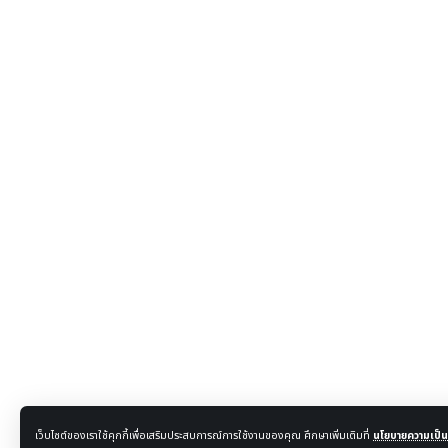
เว็บไซต์ของเราใช้คุกกี้เพื่อเสริมประสบการณ์การใช้งานของคุณ ศึกษาเพิ่มเติมที่
นโยบายความเป็นส