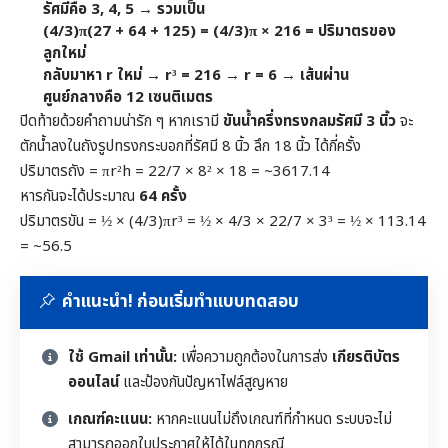
รัศมีคือ 3, 4, 5 → รวมเป็น
(4/3)π(27 + 64 + 125) = (4/3)π × 216 = ปริมาตรของ
ลูกใหม่
กลับมาหา r ใหม่ → r³ = 216 → r = 6 → เส้นผ่าน
ศูนย์กลางคือ
12 เซนติเมตร
ปิดท้ายด้วยคำถามน่ารัก ๆ หากเรามี
ขันน้ำครึ่งทรงกลมรัศมี 3 นิ้ว
จะ
ตักน้ำลงในถังรูปทรงกระบอกที่รัศมี 8 นิ้ว ลึก 18 นิ้ว ได้กี่ครั้ง
ปริมาตรถัง = πr²h = 22/7 × 8² × 18 = ~3617.14
หารกันจะได้ประมาณ
64 ครั้ง
ปริมาตรขัน = ½ × (4/3)πr³ = ½ × 4/3 × 22/7 × 3³ = ½ × 113.14
= ~56.5
คำแนะนำ! ก่อนเริ่มทำแบบทดสอบ
ใช้ Gmail เท่านั้น:
เพื่อความถูกต้องในการส่ง
เกียรติบัตร
ออนไลน์
และป้องกันปัญหาไฟล์สูญหาย
เกณฑ์คะแนน:
หากคะแนนไม่ถึงเกณฑ์ที่กำหนด ระบบจะไม่
สามารถออกใบประกาศให้ได้ในทุกกรณี