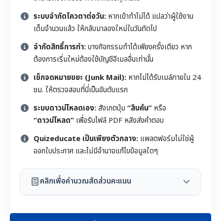
ระบบจำกัดโควตาต่อวัน:
หากเข้าทำไม่ได้ แปลว่าผู้ใช้งาน
เต็มจำนวนแล้ว ให้กลับมาลองใหม่ในวันถัดไป
จำกัดสิทธิ์การทำ:
บางกิจกรรมทำได้เพียงครั้งเดียว หาก
ต้องการเริ่มใหม่ต้องใช้บัญชีอีเมลอื่นเท่านั้น
เช็กจดหมายขยะ (Junk Mail):
หากไม่ได้รับเมล์ภายใน 24
ชม. ให้ตรวจสอบที่นี่เป็นอันดับแรก
ระบบดาวน์โหลดเอง:
สังเกตปุ่ม
“สืบค้น”
หรือ
“ดาวน์โหลด”
เพื่อรับไฟล์ PDF หลังส่งคำตอบ
Quizeducate เป็นเพียงตัวกลาง:
แพลตฟอร์มไม่ใช่ผู้
ออกใบประกาศ และไม่มีอำนาจแก้ไขข้อมูลใดๆ
คลิกเพื่อคำนวณสัดส่วนคะแนน