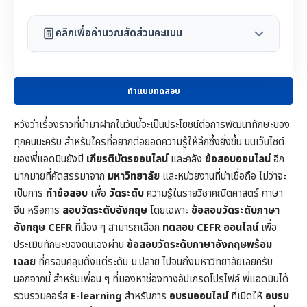
คลิกเพื่อคำนวณสัดส่วนคะแนน
ทำแบบทดสอบ
หวังว่าเรื่องราวที่นำมาฝากในวันนี้จะเป็นประโยชน์ต่อการพัฒนาทักษะของ
ทุกคนนะครับ สำหรับใครที่อยากต่อยอดความรู้ให้ลึกซึ้งยิ่งขึ้น บนเว็บไซต์
ของพี่แอดมินยังมี
เกียรติบัตรออนไลน์
และคลัง
ข้อสอบออนไลน์
อีก
มากมายที่คัดสรรมาจาก
มหาวิทยาลัย
และหน่วยงานที่น่าเชื่อถือ ไม่ว่าจะ
เป็นการ
ทำข้อสอบ
เพื่อ
วัดระดับ
ความรู้ในราย
วิชาคณิตศาสตร์
ภาษา
จีน หรือการ
สอบวัดระดับอังกฤษ
โดยเฉพาะ
ข้อสอบวัดระดับภาษา
อังกฤษ CEFR
ที่น้อง ๆ สามารถเลือก
ทดสอบ CEFR ออนไลน์
เพื่อ
ประเมินทักษะของตนเองผ่าน
ข้อสอบวัดระดับภาษาอังกฤษพร้อม
เฉลย
ที่ครอบคลุมตั้งแต่ระดับ ม.ปลาย ไปจนถึงมหาวิทยาลัยเลยครับ
นอกจากนี้ สำหรับเพื่อน ๆ ที่มองหาช่องทางอัปเกรดโปรไฟล์ พี่แอดมินได้
รวบรวมคอร์ส
E-learning
สำหรับการ
อบรมออนไลน์
ที่เปิดให้
อบรม