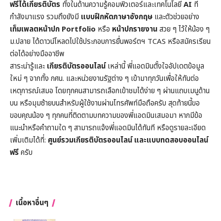
ฟรีได้เกียรติบัตร
ทั้งในด้านความรู้คอมพิวเตอร์และเทคโนโลยี
AI
ที่
กำลังมาแรง รวมถึงยังมี
แบบฝึกหัดภาษาอังกฤษ
และตัวช่วยอย่าง
เท็มเพลตหน้าปก
Portfolio
หรือ
หน้าปกรายงาน
สวย ๆ ไว้ให้น้อง ๆ
ม.ปลาย ได้ดาวน์โหลดไปใช้ประกอบการยื่นพอร์ตฯ TCAS หรือสมัครเรียน
ต่อได้อย่างมืออาชีพ
สาระน่ารู้และ
เกียรติบัตรออนไลน์
เหล่านี้ พี่แอดมินตั้งใจอัปเดตข้อมูล
ใหม่ ๆ จากทั้ง กศน. และหน่วยงานรัฐต่าง ๆ เข้ามาทุกวันเพื่อให้ทันต่อ
เหตุการณ์เสมอ โดยทุกคนสามารถเลือกเข้าชมได้ง่าย ๆ ผ่านแถบเมนูด้าน
บน หรือมุมซ้ายบนสำหรับผู้ใช้งานผ่านโทรศัพท์มือถือครับ สุดท้ายนี้ขอ
ขอบคุณน้อง ๆ ทุกคนที่ติดตามบทความของพี่แอดมินเสมอมา หากมีข้อ
แนะนำหรือคำถามใด ๆ สามารถแจ้งพี่แอดมินได้ทันที หรือดูรายละเอียด
เพิ่มเติมได้ที่:
ศูนย์รวมเกียรติบัตรออนไลน์ และแบบทดสอบออนไลน์
ฟรี
ครับ
เนื้อหาอื่นๆ