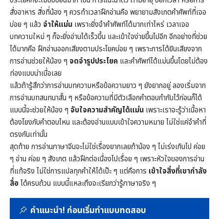
ประโยคก็จะไม่ซับซ้อนมาก เช่น การแนะนำตัว ถามอายุ บอกเวลา หรือการ
สั่งอาหาร สิ่งที่น้อง ๆ ควรทำเวลาฝึกอ่านคือ พยายามสังเกตคำศัพท์ที่เจอ
บ่อย ๆ แล้ว
จำให้แม่น
เพราะยิ่งจำคำศัพท์ได้มากเท่าไหร่ เวลาเจอ
บทความใหม่ ๆ ก็จะยิ่งอ่านได้เร็วขึ้น และเข้าใจง่ายขึ้นไปอีก อีกอย่างที่ช่วย
ได้มากคือ ฝึกอ่านออกเสียงตามประโยคบ่อย ๆ เพราะการได้ยินเสียงจาก
การอ่านช่วยให้น้อง ๆ
จดจำรูปประโยค
และคำศัพท์ได้แม่นขึ้นโดยไม่ต้อง
ท่องแบบน่าเบื่อเลย
แล้วถ้ารู้สึกว่าการอ่านบทความหรือข้อความยาว ๆ ยังยากอยู่ ลองเริ่มจาก
การอ่านบทสนทนาสั้น ๆ หรือข้อความที่มีตัวเลือกคำตอบกำกับไว้ก่อนก็ได้
แบบนี้จะช่วยให้น้อง ๆ
จับใจความสำคัญได้แม่น
เพราะเราจะรู้ว่าเนื้อหา
ต้องโยงกับคำตอบไหน และต้องอ่านแบบเข้าใจความหมาย ไม่ใช่แค่จำคำที่
ตรงกันเท่านั้น
สุดท้าย การอ่านภาษาจีนจะไม่ใช่เรื่องยากเลยถ้าน้อง ๆ ไม่เร่งเกินไป ค่อย
ๆ อ่าน ค่อย ๆ สังเกต แล้วฝึกต่อเนื่องไปเรื่อย ๆ เพราะหัวใจของการอ่าน
ที่แท้จริง ไม่ใช่การแปลทุกคำให้ได้เป๊ะ ๆ แต่คือการ
เข้าใจสิ่งที่เขากำลัง
สื่อ
ได้ครบถ้วน แบบนี้แหละถึงจะเรียกว่ารู้ภาษาจริง ๆ
คำแนะนำ! ก่อนเริ่มทำแบบทดสอบ