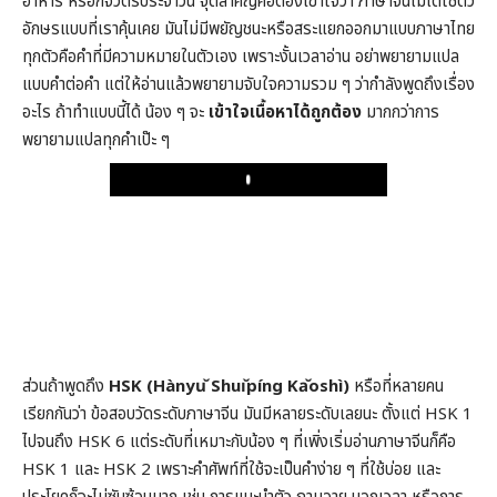
อาหาร หรือกิจวัตรประจำวัน จุดสำคัญคือต้องเข้าใจว่า ภาษาจีนไม่ได้ใช้ตัว
อักษรแบบที่เราคุ้นเคย มันไม่มีพยัญชนะหรือสระแยกออกมาแบบภาษาไทย
ทุกตัวคือคำที่มีความหมายในตัวเอง เพราะงั้นเวลาอ่าน อย่าพยายามแปล
แบบคำต่อคำ แต่ให้อ่านแล้วพยายามจับใจความรวม ๆ ว่ากำลังพูดถึงเรื่อง
อะไร ถ้าทำแบบนี้ได้ น้อง ๆ จะ
เข้าใจเนื้อหาได้ถูกต้อง
มากกว่าการ
พยายามแปลทุกคำเป๊ะ ๆ
Play
ส่วนถ้าพูดถึง
HSK (Hànyǔ Shuǐpíng Kǎoshì)
หรือที่หลายคน
เรียกกันว่า ข้อสอบวัดระดับภาษาจีน มันมีหลายระดับเลยนะ ตั้งแต่ HSK 1
ไปจนถึง HSK 6 แต่ระดับที่เหมาะกับน้อง ๆ ที่เพิ่งเริ่มอ่านภาษาจีนก็คือ
HSK 1 และ HSK 2 เพราะคำศัพท์ที่ใช้จะเป็นคำง่าย ๆ ที่ใช้บ่อย และ