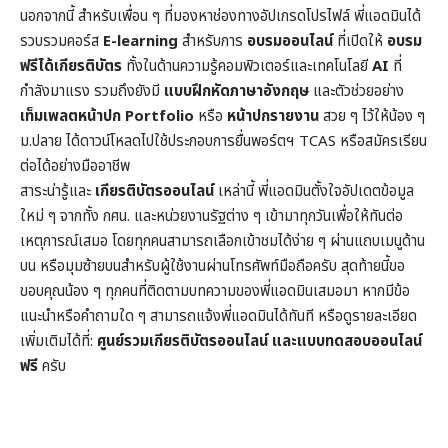
นอกจากนี้ สำหรับเพื่อน ๆ ที่มองหาช่องทางอัปเกรดโปรไฟล์ พี่แอดมินได้
รวบรวมคอร์ส
E-learning
สำหรับการ
อบรมออนไลน์
ที่เปิดให้
อบรม
ฟรีได้เกียรติบัตร
ทั้งในด้านความรู้คอมพิวเตอร์และเทคโนโลยี
AI
ที่
กำลังมาแรง รวมถึงยังมี
แบบฝึกหัดภาษาอังกฤษ
และตัวช่วยอย่าง
เท็มเพลตหน้าปก
Portfolio
หรือ
หน้าปกรายงาน
สวย ๆ ไว้ให้น้อง ๆ
ม.ปลาย ได้ดาวน์โหลดไปใช้ประกอบการยื่นพอร์ตฯ TCAS หรือสมัครเรียน
ต่อได้อย่างมืออาชีพ
สาระน่ารู้และ
เกียรติบัตรออนไลน์
เหล่านี้ พี่แอดมินตั้งใจอัปเดตข้อมูล
ใหม่ ๆ จากทั้ง กศน. และหน่วยงานรัฐต่าง ๆ เข้ามาทุกวันเพื่อให้ทันต่อ
เหตุการณ์เสมอ โดยทุกคนสามารถเลือกเข้าชมได้ง่าย ๆ ผ่านแถบเมนูด้าน
บน หรือมุมซ้ายบนสำหรับผู้ใช้งานผ่านโทรศัพท์มือถือครับ สุดท้ายนี้ขอ
ขอบคุณน้อง ๆ ทุกคนที่ติดตามบทความของพี่แอดมินเสมอมา หากมีข้อ
แนะนำหรือคำถามใด ๆ สามารถแจ้งพี่แอดมินได้ทันที หรือดูรายละเอียด
เพิ่มเติมได้ที่:
ศูนย์รวมเกียรติบัตรออนไลน์ และแบบทดสอบออนไลน์
ฟรี
ครับ