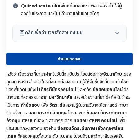
Quizeducate เป็นเพียงตัวกลาง:
แพลตฟอร์มไม่ใช่ผู้
ออกใบประกาศ และไม่มีอำนาจแก้ไขข้อมูลใดๆ
คลิกเพื่อคำนวณสัดส่วนคะแนน
ทำแบบทดสอบ
หวังว่าเรื่องราวที่นำมาฝากในวันนี้จะเป็นประโยชน์ต่อการพัฒนาทักษะของ
ทุกคนนะครับ สำหรับใครที่อยากต่อยอดความรู้ให้ลึกซึ้งยิ่งขึ้น บนเว็บไซต์
ของพี่แอดมินยังมี
เกียรติบัตรออนไลน์
และคลัง
ข้อสอบออนไลน์
อีก
มากมายที่คัดสรรมาจาก
มหาวิทยาลัย
และหน่วยงานที่น่าเชื่อถือ ไม่ว่าจะ
เป็นการ
ทำข้อสอบ
เพื่อ
วัดระดับ
ความรู้ในราย
วิชาคณิตศาสตร์
ภาษา
จีน หรือการ
สอบวัดระดับอังกฤษ
โดยเฉพาะ
ข้อสอบวัดระดับภาษา
อังกฤษ CEFR
ที่น้อง ๆ สามารถเลือก
ทดสอบ CEFR ออนไลน์
เพื่อ
ประเมินทักษะของตนเองผ่าน
ข้อสอบวัดระดับภาษาอังกฤษพร้อม
เฉลย
ที่ครอบคลุมตั้งแต่ระดับ ม.ปลาย ไปจนถึงมหาวิทยาลัยเลยครับ