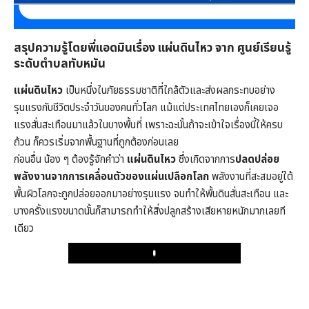
สรุปความรู้โดยพี่แอดมินเรื่อง แผ่นดินไหว จาก ศูนย์เรียนรู้
ระดับตำบลทับหมัน
แผ่นดินไหว
เป็นหนึ่งในภัยธรรมชาติที่ใกล้ตัวและส่งผลกระทบอย่าง
รุนแรงกับชีวิตประจำวันของคนทั่วโลก แม้แต่ประเทศไทยเองก็เคยเจอ
แรงสั่นสะเทือนมาแล้วในบางพื้นที่ เพราะฉะนั้นถ้าจะเข้าใจเรื่องนี้ให้ครบ
ถ้วน ก็ควรเริ่มจากพื้นฐานที่ถูกต้องก่อนเลย
ก่อนอื่น น้อง ๆ ต้องรู้จักคำว่า
แผ่นดินไหว
ซึ่งเกิดจากการ
ปลดปล่อย
พลังงานจากการเคลื่อนตัวของแผ่นเปลือกโลก
พลังงานที่สะสมอยู่ใต้
พื้นผิวโลกจะถูกปล่อยออกมาอย่างรุนแรง จนทำให้พื้นดินสั่นสะเทือน และ
บางครั้งแรงขนาดนั้นก็สามารถทำให้สิ่งปลูกสร้างเสียหายหนักมากเลยที
เดียว
Play