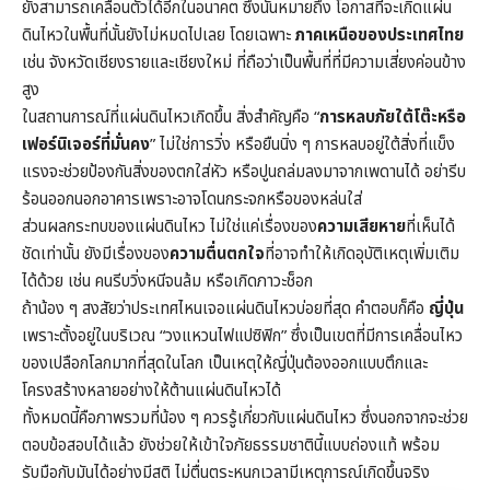
ยังสามารถเคลื่อนตัวได้อีกในอนาคต ซึ่งนั่นหมายถึง โอกาสที่จะเกิดแผ่น
ดินไหวในพื้นที่นั้นยังไม่หมดไปเลย โดยเฉพาะ
ภาคเหนือของประเทศไทย
เช่น จังหวัดเชียงรายและเชียงใหม่ ที่ถือว่าเป็นพื้นที่ที่มีความเสี่ยงค่อนข้าง
สูง
ในสถานการณ์ที่แผ่นดินไหวเกิดขึ้น สิ่งสำคัญคือ “
การหลบภัยใต้โต๊ะหรือ
เฟอร์นิเจอร์ที่มั่นคง
” ไม่ใช่การวิ่ง หรือยืนนิ่ง ๆ การหลบอยู่ใต้สิ่งที่แข็ง
แรงจะช่วยป้องกันสิ่งของตกใส่หัว หรือปูนถล่มลงมาจากเพดานได้ อย่ารีบ
ร้อนออกนอกอาคารเพราะอาจโดนกระจกหรือของหล่นใส่
ส่วนผลกระทบของแผ่นดินไหว ไม่ใช่แค่เรื่องของ
ความเสียหาย
ที่เห็นได้
ชัดเท่านั้น ยังมีเรื่องของ
ความตื่นตกใจ
ที่อาจทำให้เกิดอุบัติเหตุเพิ่มเติม
ได้ด้วย เช่น คนรีบวิ่งหนีจนล้ม หรือเกิดภาวะช็อก
ถ้าน้อง ๆ สงสัยว่าประเทศไหนเจอแผ่นดินไหวบ่อยที่สุด คำตอบก็คือ
ญี่ปุ่น
เพราะตั้งอยู่ในบริเวณ “วงแหวนไฟแปซิฟิก” ซึ่งเป็นเขตที่มีการเคลื่อนไหว
ของเปลือกโลกมากที่สุดในโลก เป็นเหตุให้ญี่ปุ่นต้องออกแบบตึกและ
โครงสร้างหลายอย่างให้ต้านแผ่นดินไหวได้
ทั้งหมดนี้คือภาพรวมที่น้อง ๆ ควรรู้เกี่ยวกับแผ่นดินไหว ซึ่งนอกจากจะช่วย
ตอบข้อสอบได้แล้ว ยังช่วยให้เข้าใจภัยธรรมชาตินี้แบบถ่องแท้ พร้อม
รับมือกับมันได้อย่างมีสติ ไม่ตื่นตระหนกเวลามีเหตุการณ์เกิดขึ้นจริง