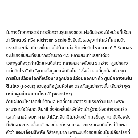
ในทางวิทยาศาสตร์ การวัดความรุนแรงของแผ่นดินไหวจะใช้หน่วยที่เรียก
ว่า
ริกเตอร์
หรือ
Richter Scale
ซึ่งยิ่งตัวเลขสูงเท่าไหร่ ก็หมายถึง
แรงสั่นสะเทือนที่มากขึ้นตามไปด้วย เช่น ถ้าแผ่นดินไหวขนาด 6.5 ริกเตอร์
จะมีแรงสั่นสะเทือนมากกว่าขนาด 4.5 หลายสิบเท่าเลยทีเดียว
เวลาพูดถึงจุดกำเนิดแผ่นดินไหว หลายคนอาจสับสน ระหว่าง “ศูนย์กลาง
แผ่นดินไหว” กับ “จุดเหนือศูนย์แผ่นดินไหว” ซึ่งคำตอบที่ถูกต้องคือ
จุด
ภายในเปลือกโลกที่พลังงานถูกปลดปล่อยออกมา
คือ
ศูนย์กลางแผ่น
ดินไหว
(Focus) ส่วนจุดที่อยู่บนผิวโลก ตรงกับศูนย์กลางนั้น เรียกว่า
จุด
เหนือศูนย์แผ่นดินไหว
(Epicenter)
ถ้าแผ่นดินไหวเกิดขึ้นใต้ทะเล ผลที่ตามมาอาจรุนแรงกว่าบนบก เพราะ
สามารถก่อให้เกิด
สึนามิ
ซึ่งคือคลื่นยักษ์ที่พัดเข้าสู่ชายฝั่งอย่างรวดเร็ว
และทำลายล้างมหาศาล จำไว้นะ สึนามิไม่ใช่แค่น้ำทะเลขึ้นสูง แต่มันคือพลัง
ที่เกิดจากการเคลื่อนตัวของน้ำอย่างรุนแรงจากแรงแผ่นดินไหวใต้ทะเล
คำว่า
รอยเลื่อนมีพลัง
ก็สำคัญมาก เพราะมันคือรอยเลื่อนในเปลือกโลกที่