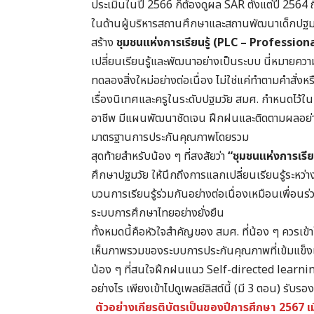
ประเมินในปี 2566 ก็ต้องดูผล SAR ตั้งแต่ปี 2564 ถึง
ในด้านผู้บริหารสถานศึกษาและสถานพัฒนาเด็กปฐมวั
สร้าง
ชุมชนแห่งการเรียนรู้ (PLC – Professi
เปลี่ยนเรียนรู้และพัฒนาอย่างเป็นระบบ นี่หมายค
ทดลองสิ่งใหม่อย่างต่อเนื่อง ไม่ใช่แค่ทำตามคำสั่ง
เรื่องนิเทศและครูในระดับปฐมวัย สมศ. กำหนดไว้ใน
อาชีพ มีแผนพัฒนาชัดเจน ฝึกฝนและติดตามผลอย่างต
มาตรฐานการประกันคุณภาพโดยรวม
สุดท้ายสำหรับน้อง ๆ ที่สงสัยว่า
“ชุมชนแห่งการเรีย
ศึกษาปฐมวัย ให้นึกถึงการแลกเปลี่ยนเรียนรู้ระหว่
บวนการเรียนรู้ร่วมกันอย่างต่อเนื่องเหมือนเพื่อนร่
ระบบการศึกษาไทยอย่างยั่งยืน
ทั้งหมดนี้คือหัวใจสำคัญของ สมศ. ที่น้อง ๆ ควรเข้า
เห็นภาพรวมของระบบการประกันคุณภาพที่เข้มแข็ง
น้อง ๆ ที่สนใจฝึกฝนแนว Self-directed learnin
อย่างไร เพียงเข้าไปดูเพลย์ลิสต์นี้ (มี 3 ตอน) รับ
ตัวอย่างเกียรติบัตรเป็นของปีการศึกษา 2567 เม