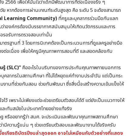
 2566 เพื่อให้มั่นใจว่าเด็กมีพัฒนาการที่ต่อเนื่องจริง ๆ
ย หากต้องการผ่านเกณฑ์ระดับสูงสุด คือ ระดับ 5 จะต้องสามารถ
onal Learning Community)
ที่ครูและบุคลากรร่วมมือกันแลก
วามว่าองค์กรต้องมีบรรยากาศสนับสนุนให้เกิดนวัตกรรมและการ
หรือรอรับการตรวจสอบเท่านั้น
มาตรฐานที่ 3 โดยการนิเทศต้องเป็นกระบวนการที่ดูแลครูอย่างมือ
่อเนื่อง เพื่อให้ครูมีคุณภาพการสอนที่ดี และสอดคล้องกับ
นรู้ (SLC)”
คืออะไรในบริบทของการประกันคุณภาพภายนอกการ
างบุคลากรในสถานศึกษา ที่ไม่ได้หยุดแค่ทำงานประจำวัน แต่เป็นกระ
วมงานที่ช่วยกันสอน ช่วยกันพัฒนา ซึ่งสิ่งนี้จะสร้างความเข้มแข็งให้
ใจไว้ เพราะไม่เพียงแต่จะช่วยเตรียมตัวสอบได้ดี แต่ยังเป็นแนวทางให้
และทันสมัยในประเทศไทยอย่างแท้จริง
g หรืออยากรู้ว่า สมศ. จะประเมินและพัฒนาคุณภาพสถานศึกษา
รองว่ามีความรู้แน่น ๆ ช่วยเตรียมตัวสอบและพัฒนางานได้จริงครับ
ื่อเกียรติบัตรปีงบล่าสุดออก อาจไม่เหมือนกับตัวอย่างที่แสดง