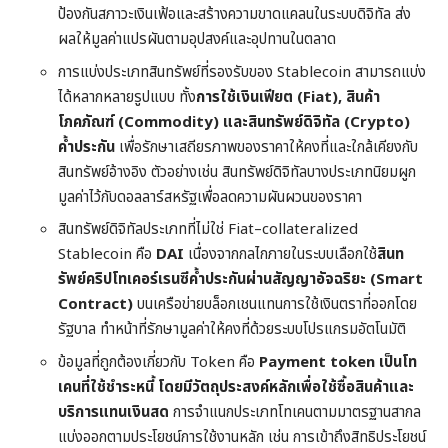
ป้องกันสภาวะเงินเฟ้อและสร้างความขาดแคลนในระบบดิจิทัล ส่ง
ผลให้มูลค่าแปรผันตามอุปสงค์และอุปทานในตลาด
การแบ่งประเภทสินทรัพย์ที่รองรับของ Stablecoin สามารถแบ่ง
ได้หลากหลายรูปแบบ ทั้ง
การใช้เงินเฟียต (Fiat), สินค้า
โภคภัณฑ์ (Commodity) และสินทรัพย์ดิจิทัล (Crypto)
ค้ำประกัน
เพื่อรักษาเสถียรภาพของราคาให้คงที่และใกล้เคียงกับ
สินทรัพย์อ้างอิง ตัวอย่างเช่น สินทรัพย์ดิจิทัลบางประเภทนิยมผูก
มูลค่าไว้กับดอลลาร์สหรัฐเพื่อลดความผันผวนของราคา
สินทรัพย์ดิจิทัลประเภทที่ไม่ใช่ Fiat–collateralized
Stablecoin คือ
DAI
เนื่องจากกลไกภายในระบบเลือกใช้
สินท
รัพย์คริปโทเคอร์เรนซีค้ำประกันผ่านสัญญาอัจฉริยะ (Smart
Contract)
บนเครือข่ายบล็อกเชนแทนการใช้เงินตราที่ออกโดย
รัฐบาล ทำหน้าที่รักษามูลค่าให้คงที่ด้วยระบบโปรแกรมอัตโนมัติ
ข้อมูลที่ถูกต้องเกี่ยวกับ Token คือ
Payment token เป็นโท
เคนที่ใช้ชำระหนี้ โดยมีวัตถุประสงค์หลักเพื่อใช้ซื้อสินค้าและ
บริการแทนเงินสด
การจำแนกประเภทโทเคนตามมาตรฐานสากล
แบ่งออกตามประโยชน์การใช้งานหลัก เช่น การเข้าถึงสิทธิประโยชน์