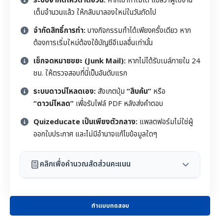
ระบบจำกัดโควตาต่อวัน:
หากเข้าทำไม่ได้ แปลว่าผู้ใช้งาน
เต็มจำนวนแล้ว ให้กลับมาลองใหม่ในวันถัดไป
จำกัดสิทธิ์การทำ:
บางกิจกรรมทำได้เพียงครั้งเดียว หาก
ต้องการเริ่มใหม่ต้องใช้บัญชีอีเมลอื่นเท่านั้น
เช็กจดหมายขยะ (Junk Mail):
หากไม่ได้รับเมล์ภายใน 24
ชม. ให้ตรวจสอบที่นี่เป็นอันดับแรก
ระบบดาวน์โหลดเอง:
สังเกตปุ่ม
“สืบค้น”
หรือ
“ดาวน์โหลด”
เพื่อรับไฟล์ PDF หลังส่งคำตอบ
Quizeducate เป็นเพียงตัวกลาง:
แพลตฟอร์มไม่ใช่ผู้
ออกใบประกาศ และไม่มีอำนาจแก้ไขข้อมูลใดๆ
คลิกเพื่อคำนวณสัดส่วนคะแนน
ทำแบบทดสอบ