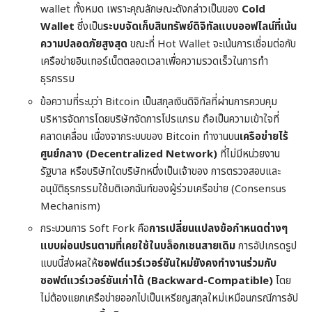
wallet ทั้งหมด เพราะคุณลักษณะดังกล่าวเป็นของ
Cold
Wallet
ซึ่งเป็น
ระบบจัดเก็บสินทรัพย์ดิจิทัลแบบออฟไลน์ที่เน้น
ความปลอดภัยสูงสุด
ขณะที่ Hot Wallet จะเน้นการเชื่อมต่อกับ
เครือข่ายอินเทอร์เน็ตตลอดเวลาเพื่อความรวดเร็วในการทำ
ธุรกรรม
ข้อความที่ระบุว่า Bitcoin เป็นสกุลเงินดิจิทัลที่ผ่านการควบคุม
บริหารจัดการโดยบริษัทจัดการโปรแกรม ถือเป็นความเข้าใจที่
คลาดเคลื่อน เนื่องจากระบบของ Bitcoin ทำงานบน
เครือข่ายไร้
ศูนย์กลาง (Decentralized Network)
ที่ไม่มีหน่วยงาน
รัฐบาล หรือบริษัทใดบริษัทหนึ่งเป็นเจ้าของ การตรวจสอบและ
อนุมัติธุรกรรมใช้มติเอกฉันท์ของผู้ร่วมเครือข่าย (Consensus
Mechanism)
กระบวนการ Soft Fork คือ
การเปลี่ยนแปลงข้อกำหนดต่างๆ
แบบผ่อนปรนตามที่เคยใช้ในบล็อกเชนสายเดิม
การอัปเกรดรูป
แบบนี้ส่งผลให้
ซอฟต์แวร์เวอร์ชันใหม่ยังคงทำงานร่วมกับ
ซอฟต์แวร์เวอร์ชันเก่าได้ (Backward-Compatible)
โดย
ไม่ต้องแยกเครือข่ายออกไปเป็นเหรียญสกุลใหม่เหมือนกรณีการอัป