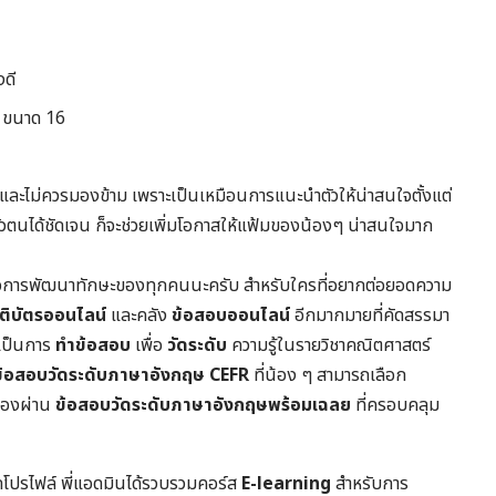
งดี
 ขนาด 16
ญและไม่ควรมองข้าม เพราะเป็นเหมือนการแนะนำตัวให้น่าสนใจตั้งแต่
ัวตนได้ชัดเจน ก็จะช่วยเพิ่มโอกาสให้แฟ้มของน้องๆ น่าสนใจมาก
ชน์ต่อการพัฒนาทักษะของทุกคนนะครับ สำหรับใครที่อยากต่อยอดความ
รติบัตรออนไลน์
และคลัง
ข้อสอบออนไลน์
อีกมากมายที่คัดสรรมา
จะเป็นการ
ทำข้อสอบ
เพื่อ
วัดระดับ
ความรู้ในราย
วิชาคณิตศาสตร์
ข้อสอบวัดระดับภาษาอังกฤษ CEFR
ที่น้อง ๆ สามารถเลือก
เองผ่าน
ข้อสอบวัดระดับภาษาอังกฤษพร้อมเฉลย
ที่ครอบคลุม
ดโปรไฟล์ พี่แอดมินได้รวบรวมคอร์ส
E-learning
สำหรับการ