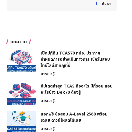
When autocomplete results are available use up and down
ค้นหา
บทความ
เปิดปฏิทิน TCAS70 ทปอ. ประกาศ
กำหนดการอย่างเป็นทางการ เช็กวันสอบ
ไทม์ไลน์สำคัญที่นี่
สาระน่ารู้
อัปเดตล่าสุด TCAS คืออะไร มีกี่รอบ สอบ
อะไรบ้าง Dek70 ต้องรู้
สาระน่ารู้
แจกฟรี ข้อสอบ A-Level 2568 พร้อม
เฉลย ดาวน์โหลดได้เลย
สาระน่ารู้