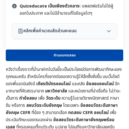
Quizeducate เป็นเพียงตัวกลาง:
แพลตฟอร์มไม่ใช่ผู้
ออกใบประกาศ และไม่มีอำนาจแก้ไขข้อมูลใดๆ
คลิกเพื่อคำนวณสัดส่วนคะแนน
ทำแบบทดสอบ
หวังว่าเรื่องราวที่นำมาฝากในวันนี้จะเป็นประโยชน์ต่อการพัฒนาทักษะของ
ทุกคนนะครับ สำหรับใครที่อยากต่อยอดความรู้ให้ลึกซึ้งยิ่งขึ้น บนเว็บไซต์
ของพี่แอดมินยังมี
เกียรติบัตรออนไลน์
และคลัง
ข้อสอบออนไลน์
อีก
มากมายที่คัดสรรมาจาก
มหาวิทยาลัย
และหน่วยงานที่น่าเชื่อถือ ไม่ว่าจะ
เป็นการ
ทำข้อสอบ
เพื่อ
วัดระดับ
ความรู้ในราย
วิชาคณิตศาสตร์
ภาษา
จีน หรือการ
สอบวัดระดับอังกฤษ
โดยเฉพาะ
ข้อสอบวัดระดับภาษา
อังกฤษ CEFR
ที่น้อง ๆ สามารถเลือก
ทดสอบ CEFR ออนไลน์
เพื่อ
ประเมินทักษะของตนเองผ่าน
ข้อสอบวัดระดับภาษาอังกฤษพร้อม
เฉลย
ที่ครอบคลุมตั้งแต่ระดับ ม.ปลาย ไปจนถึงมหาวิทยาลัยเลยครับ