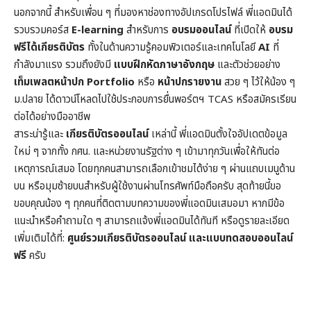
นอกจากนี้ สำหรับเพื่อน ๆ ที่มองหาช่องทางอัปเกรดโปรไฟล์ พี่แอดมินได้
รวบรวมคอร์ส
E-learning
สำหรับการ
อบรมออนไลน์
ที่เปิดให้
อบรม
ฟรีได้เกียรติบัตร
ทั้งในด้านความรู้คอมพิวเตอร์และเทคโนโลยี
AI
ที่
กำลังมาแรง รวมถึงยังมี
แบบฝึกหัดภาษาอังกฤษ
และตัวช่วยอย่าง
เท็มเพลตหน้าปก
Portfolio
หรือ
หน้าปกรายงาน
สวย ๆ ไว้ให้น้อง ๆ
ม.ปลาย ได้ดาวน์โหลดไปใช้ประกอบการยื่นพอร์ตฯ TCAS หรือสมัครเรียน
ต่อได้อย่างมืออาชีพ
สาระน่ารู้และ
เกียรติบัตรออนไลน์
เหล่านี้ พี่แอดมินตั้งใจอัปเดตข้อมูล
ใหม่ ๆ จากทั้ง กศน. และหน่วยงานรัฐต่าง ๆ เข้ามาทุกวันเพื่อให้ทันต่อ
เหตุการณ์เสมอ โดยทุกคนสามารถเลือกเข้าชมได้ง่าย ๆ ผ่านแถบเมนูด้าน
บน หรือมุมซ้ายบนสำหรับผู้ใช้งานผ่านโทรศัพท์มือถือครับ สุดท้ายนี้ขอ
ขอบคุณน้อง ๆ ทุกคนที่ติดตามบทความของพี่แอดมินเสมอมา หากมีข้อ
แนะนำหรือคำถามใด ๆ สามารถแจ้งพี่แอดมินได้ทันที หรือดูรายละเอียด
เพิ่มเติมได้ที่:
ศูนย์รวมเกียรติบัตรออนไลน์ และแบบทดสอบออนไลน์
ฟรี
ครับ