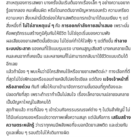
สาเหตุของการเสพยา บางครั้งมันเริ่มต้นจากเรื่องเล็ก ๆ อย่างความอยาก
รู้อยากลอง คบเพื่อนผิด หรือโดนกดดันจากปัญหาครอบครัว ความเครียด
ความเหงา สิ่งเหล่านี้เปิดช่องให้ยาเสพติดแทรกเข้ามาได้แบบเงียบ ๆ แต่
สิ่งหนึ่งที่
ไม่ใช่สาเหตุแน่ ๆ
คือ
การออกกำลังกายสม่ำเสมอ
เพราะนั่น
คือพฤติกรรมสร้างภูมิคุ้มกันให้ชีวิต ไม่ใช่จุดเริ่มของความพัง
ผลเสียของยาเสพติดนั้นชัดเจน ไม่ใช่แค่ทำให้ใจฟุ้ง ๆ แต่ถึงขั้น
ทำลาย
ระบบประสาท
ของคนที่ใช้แบบรุนแรง บางคนสูญเสียสติ บางคนกลายเป็น
คนละคนจากที่เคยเป็น และหลายคนก็ไม่สามารถกลับมาใช้ชีวิตแบบเดิมได้
อีกเลย
แล้วถ้าน้อง ๆ พบเห็นว่ามีใครสักคนใช้หรือขายยาเสพติดล่ะ? ทางเลือกที่ดี
ที่สุดไม่ใช่เพิกเฉยหรือแอบถ่ายคลิปไปลงโซเชียล แต่ต้อง
แจ้งเจ้าหน้าที่
หรือสายด่วน
ทันที เพื่อให้เขาเข้ามาจัดการตามขั้นตอนที่ถูกต้องและ
ปลอดภัยที่สุด เพราะถ้าเราทำเป็นไม่สนใจ เรื่องเล็กอาจบานปลายจนกลาย
เป็นปัญหาใหญ่ในสังคมได้
สุดท้ายแล้ว การที่น้อง ๆ เข้าร่วมกิจกรรมรณรงค์ต่าง ๆ ในวันสำคัญนี้ ไม่
ได้มีแค่แจกของหรือแข่งวาดภาพเพื่อความสนุก แต่มันคือการ
เสริมสร้าง
ความตระหนักรู้
ว่าเราทุกคนมีพลังพอที่จะบอกปัดยาเสพติด และช่วยกัน
ดูแลเพื่อน ๆ รอบตัวไม่ให้เดินทางผิด