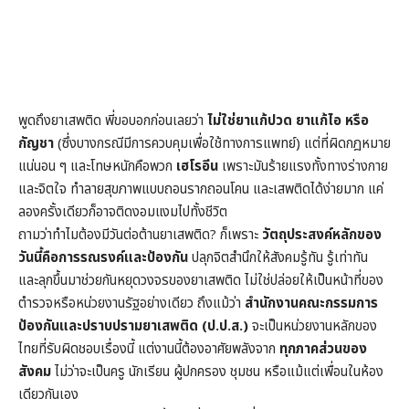
พูดถึงยาเสพติด พี่ขอบอกก่อนเลยว่า
ไม่ใช่ยาแก้ปวด ยาแก้ไอ หรือ
กัญชา
(ซึ่งบางกรณีมีการควบคุมเพื่อใช้ทางการแพทย์) แต่ที่ผิดกฎหมาย
แน่นอน ๆ และโทษหนักคือพวก
เฮโรอีน
เพราะมันร้ายแรงทั้งทางร่างกาย
และจิตใจ ทำลายสุขภาพแบบถอนรากถอนโคน และเสพติดได้ง่ายมาก แค่
ลองครั้งเดียวก็อาจติดงอมแงมไปทั้งชีวิต
ถามว่าทำไมต้องมีวันต่อต้านยาเสพติด? ก็เพราะ
วัตถุประสงค์หลักของ
วันนี้คือการรณรงค์และป้องกัน
ปลุกจิตสำนึกให้สังคมรู้ทัน รู้เท่าทัน
และลุกขึ้นมาช่วยกันหยุดวงจรของยาเสพติด ไม่ใช่ปล่อยให้เป็นหน้าที่ของ
ตำรวจหรือหน่วยงานรัฐอย่างเดียว ถึงแม้ว่า
สำนักงานคณะกรรมการ
ป้องกันและปราบปรามยาเสพติด (ป.ป.ส.)
จะเป็นหน่วยงานหลักของ
ไทยที่รับผิดชอบเรื่องนี้ แต่งานนี้ต้องอาศัยพลังจาก
ทุกภาคส่วนของ
สังคม
ไม่ว่าจะเป็นครู นักเรียน ผู้ปกครอง ชุมชน หรือแม้แต่เพื่อนในห้อง
เดียวกันเอง