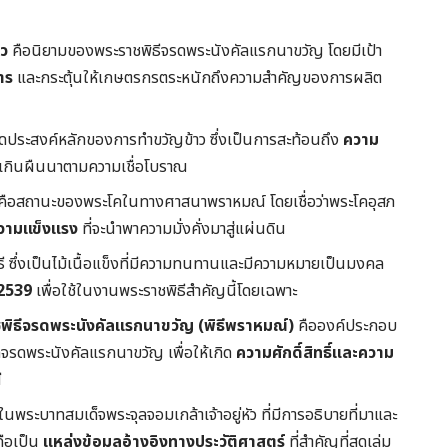
าว
คือนิยามของพระราชพิธีจรดพระนังคัลแรกนาขวัญ โดยมีเป้า
าร
และกระตุ้นให้เกษตรกรตระหนักถึงความสำคัญของการผลิต
ุดประสงค์หลักของการทำขวัญข้าว ซึ่งเป็นการสะท้อนถึง
ความ
งเกินผืนนาตามความเชื่อโบราณ
คือสถานะของพระโคในทางศาสนาพราหมณ์ โดยเชื่อว่าพระโคอุสภ
วามแข็งแรง
ที่จะนำพาความมั่งคั่งมาสู่แผ่นดิน
ิธี ซึ่งเป็นไม้เนื้อแข็งที่มีความทนทานและมีความหมายเป็นมงคล
. 2539
เพื่อใช้ในงานพระราชพิธีสำคัญนี้โดยเฉพาะ
ชพิธีจรดพระนังคัลแรกนาขวัญ (พิธีพราหมณ์)
คือองค์ประกอบ
ลจรดพระนังคัลแรกนาขวัญ เพื่อให้เกิด
ความศักดิ์สิทธิ์และความ
ี
พระบาทสมเด็จพระจุลจอมเกล้าเจ้าอยู่หัว ที่มีการอธิบายที่มาและ
ถือเป็น
แหล่งข้อมูลอ้างอิงทางประวัติศาสตร์
ที่สำคัญที่สุดเล่ม