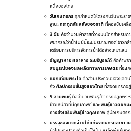
หนึ่งของไทย
วันเกษตรกร
ถูกกำหนดให้ตรงกับวันพระราชพ
ฐานะ
กระดูกสันหลังของชาติ
ที่คอยขับเคล
3 ผืน
คือจำนวนผ้าลายที่วางบนโตกสำหรับการ
พยากรณ์ว่าน้ำในปีนี้จะมีปริมาณพอดี ข้าวกล้า
เตรียมการบริหารจัดการน้ำได้อย่างเหมาะสม
ธัญญาหาร ผลาหาร จะบริบูรณ์ดี
คือคำพยาก
สมบูรณ์ของผลผลิตทางการเกษตร
ที่จะเก
แอกเทียมพระโค
คือส่วนประกอบของชุดคันไถ
ถึง
ศิลปกรรมชั้นสูงของไทย
ที่สอดแทรกอยู
9 สายพันธุ์
คือจำนวนพันธุ์ข้าวทรงปลูกพระรา
ข้าวเหนียวที่มีคุณภาพดี และ
พันธุ์ขาวดอกมะ
การส่งเสริมพันธุ์ข้าวคุณภาพ
สู่มือเกษตรก
บรรจุซองแจกจ่ายให้แก่พสกนิกรและชาวนา
นำไปเพาะปลูกหรือเก็บไว้เป็น
เมล็ดพันธุ์มง