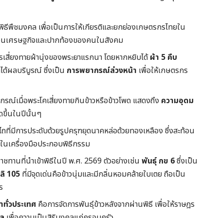
ิธีพืชมงคล เพื่อเป็นการให้เกียรติและยกย่องเกษตรกรไทยใน
ื่อนเศรษฐกิจและปากท้องของคนในสังคม
เสี่ยงทายผ้านุ่งของพระยาแรกนา โดยหากหยิบได้
ผ้า 5 คืบ
ได้ผลบริบูรณ์ ซึ่งเป็น
การพยากรณ์ล่วงหน้า
เพื่อให้เกษตรกร
รณ์เมื่อพระโคเสี่ยงทายกินข้าวหรือข้าวโพด แสดงถึง
ความอุดม
ิดขึ้นในปีนั้นๆ
ที่มีการประดับด้วยรูปครุฑยุดนาคหล่อด้วยทองเหลือง ซึ่งสะท้อน
่ในเครื่องมือประกอบพิธีกรรม
ชทานที่นำเข้าพิธีในปี พ.ศ. 2569 ตัวอย่างเช่น
พันธุ์ กข 6
ซึ่งเป็น
ลิ 105
ที่มีจุดเด่นคือข้าวนุ่มและมีกลิ่นหอมคล้ายใบเตย ถือเป็น
ร
ทั่วประเทศ
คือการจัดการพันธุ์ข้าวหลังจากผ่านพิธี เพื่อให้ราษฎร
คล
เพื่อความเป็นสิริมงคลแก่ครอบครัว