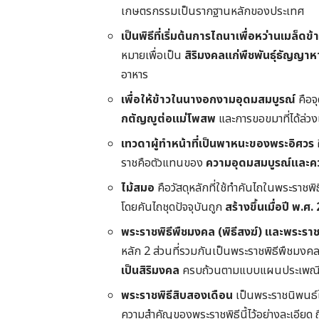
เกษตรกรรมเป็นรากฐานหลักของประเทศ
เป็นพิธีที่เริ่มต้นการไถนาเพื่อหว่านเมล็ดข้
หมายเพื่อเป็น
สิริมงคลแก่พืชพันธุ์ธัญญาห
อาหาร
เพื่อให้ข้าวในนางอกงามอุดมสมบูรณ์
คือจ
กตัญญูต่อแม่โพสพ
และการขอขมาที่ได้ล่ว
เทวดาผู้ทำหน้าที่เป็นพาหนะของพระอิศวร
ราชคือตัวแทนของ
ความอุดมสมบูรณ์และค
ไม้สมอ
คือวัสดุหลักที่ใช้ทำคันไถในพระราชพ
โดยคันไถชุดปัจจุบันถูก
สร้างขึ้นเมื่อปี พ.ศ
พระราชพิธีพืชมงคล (พิธีสงฆ์) และพระรา
หลัก 2 ส่วนที่รวมกันเป็นพระราชพิธีพืชมงค
เป็นสิริมงคล
ครบถ้วนตามแบบแผนประเพณ
พระราชพิธีสิบสองเดือน
เป็นพระราชนิพนธ์ใน
ความสำคัญของพระราชพิธีนี้ไว้อย่างละเอียด 