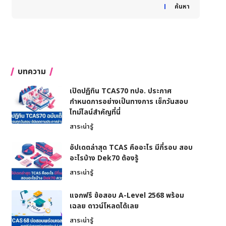
When autocomplete results are available use up and down
ค้นหา
บทความ
เปิดปฏิทิน TCAS70 ทปอ. ประกาศ
กำหนดการอย่างเป็นทางการ เช็กวันสอบ
ไทม์ไลน์สำคัญที่นี่
สาระน่ารู้
อัปเดตล่าสุด TCAS คืออะไร มีกี่รอบ สอบ
อะไรบ้าง Dek70 ต้องรู้
สาระน่ารู้
แจกฟรี ข้อสอบ A-Level 2568 พร้อม
เฉลย ดาวน์โหลดได้เลย
สาระน่ารู้