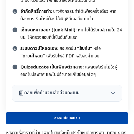
เต็มจำนวนแล้ว ให้กลับมาลองใหม่ในวันถัดไป
จำกัดสิทธิ์การทำ:
บางกิจกรรมทำได้เพียงครั้งเดียว หาก
ต้องการเริ่มใหม่ต้องใช้บัญชีอีเมลอื่นเท่านั้น
เช็กจดหมายขยะ (Junk Mail):
หากไม่ได้รับเมล์ภายใน 24
ชม. ให้ตรวจสอบที่นี่เป็นอันดับแรก
ระบบดาวน์โหลดเอง:
สังเกตปุ่ม
“สืบค้น”
หรือ
“ดาวน์โหลด”
เพื่อรับไฟล์ PDF หลังส่งคำตอบ
Quizeducate เป็นเพียงตัวกลาง:
แพลตฟอร์มไม่ใช่ผู้
ออกใบประกาศ และไม่มีอำนาจแก้ไขข้อมูลใดๆ
คลิกเพื่อคำนวณสัดส่วนคะแนน
ลงทะเบียนอบรม
หวังว่าเรื่องราวที่นำมาฝากในวันนี้จะเป็นประโยชน์ต่อการพัฒนาทักษะของ