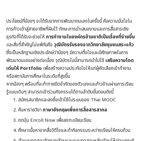
ประโยชน์ที่น้องๆ จะได้รับจากการพัฒนาตนเองในครั้งนี้ คือความมั่นใจใน
การก้าวเข้าสู่สายอาชีพที่ฝันไว้ ทักษะการนำเสนองานและการสื่อสารเชิง
ธุรกิจที่ได้รับจะช่วยให้
การทำงานในองค์กรข้ามชาติเป็นเรื่องที่ง่ายขึ้น
และสิ่งที่สำคัญไม่แพ้กันคือ
วุฒิบัตรรับรองจากวิทยาลัยชุมชนสระแก้ว
ซึ่งเป็นหลักฐานเชิงประจักษ์ว่าน้องๆ มีความตั้งใจและมีศักยภาพในการ
พัฒนาตนเองอย่างต่อเนื่อง วุฒิบัตรใบนี้สามารถนำไปใช้
เสริมความโดด
เด่นให้ Portfolio
เพื่อสร้างความประทับใจให้แก่ผู้คัดเลือกเข้าทำงาน
หรือสถาบันการศึกษาในระดับที่สูงขึ้น
หากน้องๆ พร้อมที่จะท้าทายขีดจำกัดของตัวเองและก้าวข้ามผ่านการเรียน
รู้แบบเดิมๆ สามารถเข้าร่วมกิจกรรมได้ตามลำดับขั้นตอนดังนี้
สมัครสมาชิกและลงชื่อเข้าใช้ในระบบของ Thai MOOC
ค้นหารายวิชา
ภาษาอังกฤษเพื่อการสื่อสารสากล
กดปุ่ม Enroll Now เพื่อลงทะเบียนเรียน
ศึกษาเนื้อหาจากสื่อวิดีโอและทำกิจกรรมระหว่างเรียนให้ครบถ้วน
ทำแบบทดสอบท้ายบทเรียนและแบบทดสอบหลังเรียนให้ผ่านเกณฑ์