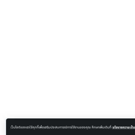
เว็บไซต์ของเราใช้คุกกี้เพื่อเสริมประสบการณ์การใช้งานของคุณ ศึกษาเพิ่มเติมที่
นโยบายความเป็นส