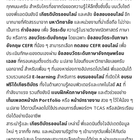
ทุกคนนะครับ สำหรับใครที่อยากต่อยอดความรู้ให้ลึกซึ้งยิ่งขึ้น บนเว็บไซต์
ของพี่แอดมินยังมี
เกียรติบัตรออนไลน์
และคลัง
ข้อสอบออนไลน์
อีก
มากมายที่คัดสรรมาจาก
มหาวิทยาลัย
และหน่วยงานที่น่าเชื่อถือ ไม่ว่าจะ
เป็นการ
ทำข้อสอบ
เพื่อ
วัดระดับ
ความรู้ในราย
วิชาคณิตศาสตร์
ภาษา
จีน หรือการ
สอบวัดระดับอังกฤษ
โดยเฉพาะ
ข้อสอบวัดระดับภาษา
อังกฤษ CEFR
ที่น้อง ๆ สามารถเลือก
ทดสอบ CEFR ออนไลน์
เพื่อ
ประเมินทักษะของตนเองผ่าน
ข้อสอบวัดระดับภาษาอังกฤษพร้อม
เฉลย
ที่ครอบคลุมตั้งแต่ระดับ ม.ปลาย ไปจนถึงมหาวิทยาลัยเลยครับ
นอกจากนี้ สำหรับเพื่อน ๆ ที่มองหาช่องทางอัปเกรดโปรไฟล์ พี่แอดมินได้
รวบรวมคอร์ส
E-learning
สำหรับการ
อบรมออนไลน์
ที่เปิดให้
อบรม
ฟรีได้เกียรติบัตร
ทั้งในด้านความรู้คอมพิวเตอร์และเทคโนโลยี
AI
ที่
กำลังมาแรง รวมถึงยังมี
แบบฝึกหัดภาษาอังกฤษ
และตัวช่วยอย่าง
เท็มเพลตหน้าปก
Portfolio
หรือ
หน้าปกรายงาน
สวย ๆ ไว้ให้น้อง ๆ
ม.ปลาย ได้ดาวน์โหลดไปใช้ประกอบการยื่นพอร์ตฯ TCAS หรือสมัครเรียน
ต่อได้อย่างมืออาชีพ
สาระน่ารู้และ
เกียรติบัตรออนไลน์
เหล่านี้ พี่แอดมินตั้งใจอัปเดตข้อมูล
ใหม่ ๆ จากทั้ง กศน. และหน่วยงานรัฐต่าง ๆ เข้ามาทุกวันเพื่อให้ทันต่อ
เหตุการณ์เสมอ โดยทุกคนสามารถเลือกเข้าชมได้ง่าย ๆ ผ่านแถบเมนูด้าน